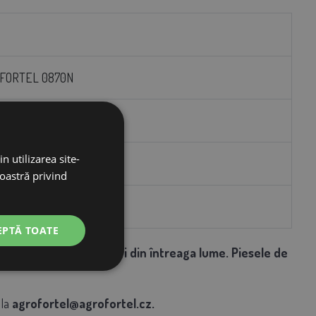
OFORTEL 0870N
n utilizarea site-
noastră privind
EPTĂ TOATE
le AGROFORTEL în 7 țări din întreaga lume. Piesele de
la
agrofortel@agrofortel.cz.