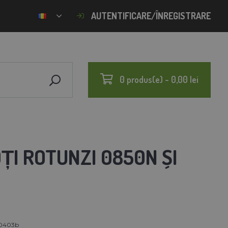
AUTENTIFICARE/ÎNREGISTRARE
0 produs(e) - 0,00 lei
I ROTUNZI 0850N ȘI
0403b