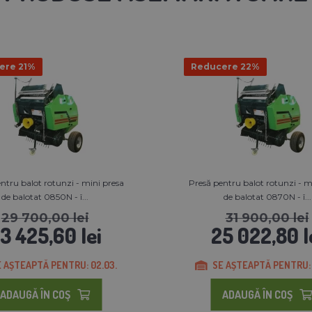
ere 21%
Reducere 22%
ntru balot rotunzi - mini presa
Presă pentru balot rotunzi - m
de balotat 0850N - î...
de balotat 0870N - î...
29 700,00 lei
31 900,00 lei
3 425,60 lei
25 022,80 l
 AȘTEAPTĂ PENTRU: 02.03.
SE AȘTEAPTĂ PENTRU: 
ADAUGĂ ÎN COŞ
ADAUGĂ ÎN COŞ