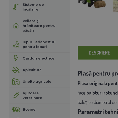
Sisteme de
încălzire
Voliere și
hrănitoare pentru
păsări
Iepuri, adăposturi
pentru iepuri
DESCRIERE
Garduri electrice
Apicultură
Plasă pentru p
Unelte agricole
Plasa originala pen
face
baloturi rotunde
Ajutoare
veterinare
baloți cu diametrul de
Bovine
Parametri tehni