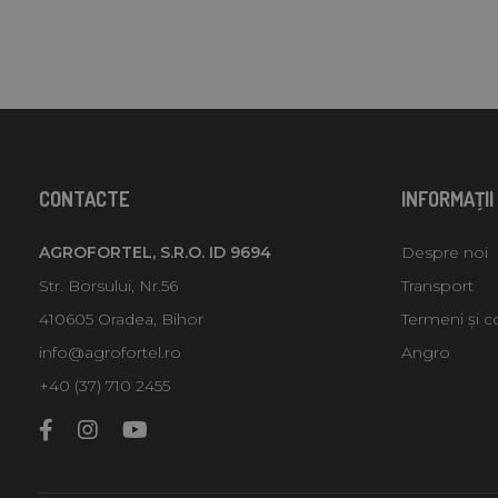
CONTACTE
INFORMAŢII
AGROFORTEL, S.R.O. ID 9694
Despre noi
Str. Borsului, Nr.56
Transport
410605 Oradea, Bihor
Termeni și co
info@agrofortel.ro
Angro
+40 (37) 710 2455