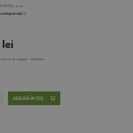
RTEL, s.r.o.
ecompensă:
13
lei
 elmúlt 30 napban - 439,78 lei
ADAUGĂ ÎN COŞ