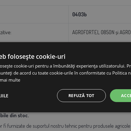
0403b
zitive:
AGROFORTEL 0850N și AGR
AGROFORTEL, s.r.o
eb folosește cookie-uri
osește cookie-uri pentru a îmbunătăți experiența utilizatorului. Pri
73 cm
unteți de acord cu toate cookie-urile în conformitate cu Politica 
 mai multe
1000 m
IILE
REFUZĂ TOT
ACC
plete de garanție și post-garanție pentru produsele agrico
ile din stoc.
r fi furnizate de suportul nostru tehnic pentru produsele agricole 