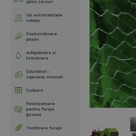
găini, țarcuri
Uși automatizate
cotețe
Deplumătoare
păsări
Adăpătoare și
hrănitoare
Dăunători -
capcane, momeli
Cuibare
Peletizatoare
pentru furaje
(prese)
Tocătoare furaje