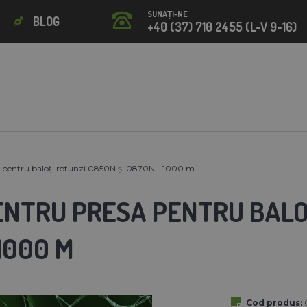
SUNAȚI-NE
BLOG
+40 (37) 710 2455 (L-V 9-16)
a pentru baloți rotunzi 0850N și 0870N - 1000 m
ENTRU PRESA PENTRU BALOȚ
1000 M
Cod produs: