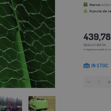
Marcă:
AGROFO
Puncte de r
439,78 
363,45 LEI FĂRĂ TVA
A legalacsonyabb ár az
IN STOC