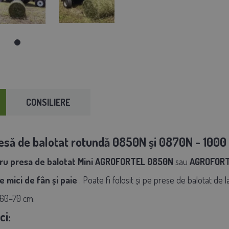
CONSILIERE
resă de balotat rotundă 0850N și 0870N - 100
tru presa de balotat Mini AGROFORTEL 0850N
sau
AGROFORT
 mici de fân și paie
. Poate fi folosit și pe prese de balotat de l
 60–70 cm.
ci: