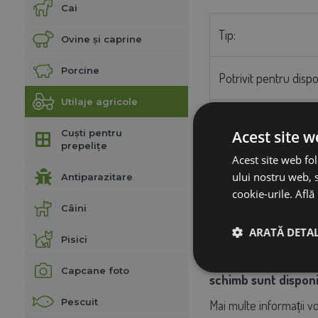
Cai
Tip:
Ovine și caprine
Porcine
Potrivit pentru dispo
Utilaje agricole
Producător:
Acest site w
Cuști pentru
prepelițe
Acest site web fol
Lăţime:
ului nostru web, s
Antiparazitare
cookie-urile.
Află
Înfășurare (lungime)
Câini
ARATĂ DETAL
Pisici
Oferim servicii com
Capcane foto
schimb sunt disponib
Pescuit
Mai multe informații vo