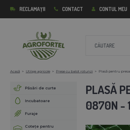
RECLAMAȚII
CONTACT
CONTUL MEU
Acasă
Utilaje agricole
Prese cu balot rotunzi
Plasă pentru pres
PLASĂ P
Păsări de curte
0870N - 
Incubatoare
Furaje
Cotețe pentru