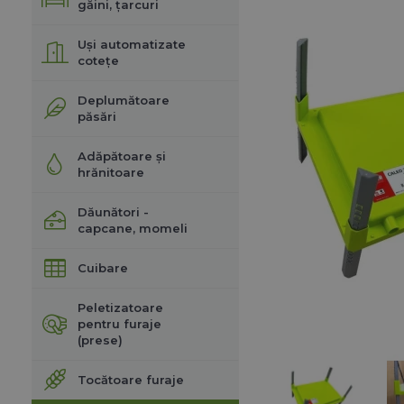
găini, țarcuri
Uși automatizate
cotețe
Deplumătoare
păsări
Adăpătoare și
hrănitoare
Dăunători -
capcane, momeli
Cuibare
Peletizatoare
pentru furaje
(prese)
Tocătoare furaje