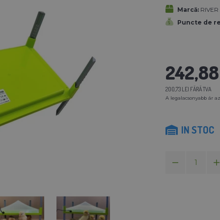
Marcă:
RIVER 
Puncte de r
242,88 
200,73 LEI FĂRĂ TVA
A legalacsonyabb ár az
IN STOC