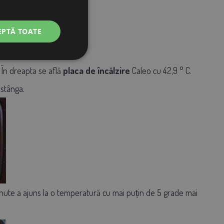
EPTĂ TOATE
 În dreapta se află
placa de încălzire
Caleo
cu 42,9
°
C.
 stânga.
5 minute a ajuns la o temperatură cu mai puțin de 5 grade mai