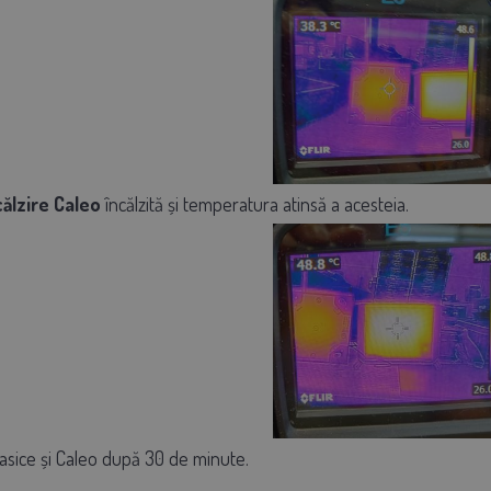
călzire Caleo
încălzită
și temperatura atinsă a acesteia.
lasice și Caleo după 30 de minute.