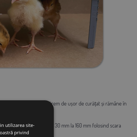
 placa de încălzire este extrem de ușor de curățat și rămâne în
fi reglată cu ușurință de la 30 mm la 160 mm folosind scara
n utilizarea site-
noastră privind
iunea și vârsta găinilor.