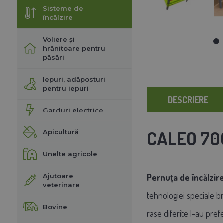
Sisteme de
încălzire
Voliere și
hrănitoare pentru
păsări
Iepuri, adăposturi
pentru iepuri
DESCRIERE
Garduri electrice
CALEO 700 
Apicultură
Unelte agricole
Ajutoare
Pernuța de încălzir
veterinare
tehnologiei speciale b
Bovine
rase diferite l-au pre