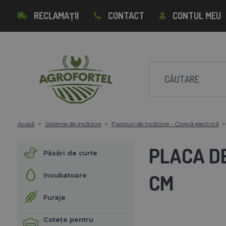
RECLAMAȚII
CONTACT
CONTUL MEU
Acasă
Sisteme de încălzire
Panouri de încălzire - Cloșcă electrică
PLACA DE
Păsări de curte
CM
Incubatoare
Furaje
Cotețe pentru