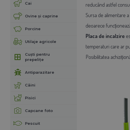
Cai
reducând astfel consum
Sursa de alimentare a 
Ovine și caprine
deoarece funcționează
Porcine
Placa de incalzire
es
Utilaje agricole
temperaturi care ar pun
Cuști pentru
Posibilitatea achizițio
prepelițe
Antiparazitare
Câini
Pisici
Capcane foto
Pescuit