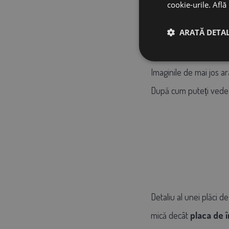
cookie-urile.
Află
ARATĂ DETAL
Comparaţie:
Imaginile de mai jos ar
După cum puteți vedea,
Detaliu al unei plăci d
mică decât
placa de î