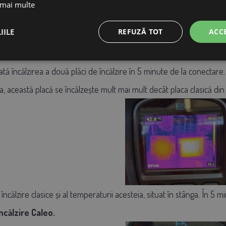
 mai multe
IILE
REFUZĂ TOT
ACC
ată încălzirea a două plăci de încălzire în 5 minute de la conectare.
 această placă se încălzește mult mai mult decât placa clasică din
e încălzire clasice și al temperaturii acesteia, situat în stânga. În 
ncălzire Caleo.