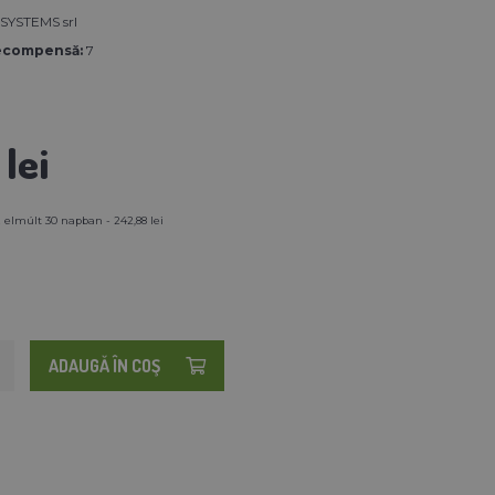
SYSTEMS srl
ecompensă:
7
lei
 elmúlt 30 napban - 242,88 lei
ADAUGĂ ÎN COŞ