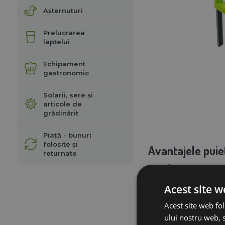
Așternuturi
Prelucrarea
laptelui
Echipament
gastronomic
Solarii, sere și
articole de
grădinărit
Piață - bunuri
folosite și
Avantajele puiet
returnate
Întreținere uș
stare perfectă p
Acest site w
Înălțime reglab
Acest site web fol
ului nostru web, s
gradată de pe cel