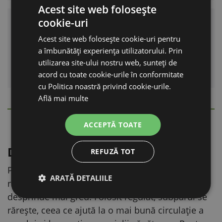
Acest site web folosește
cookie-uri
Alegeți varianta după numărul
de lame
Acest site web folosește cookie-uri pentru
a îmbunătăți experiența utilizatorului. Prin
Sunt disponibile două variante: 12 sau 20 de
utilizarea site-ului nostru web, sunteți de
lame.
acord cu toate cookie-urile în conformitate
cu Politica noastră privind cookie-urile.
Află mai multe
DESCRIERE DETALIATĂ
Ascunde
ACCEPTĂ TOATE
Descriere produs
REFUZĂ TOT
Pieptenele de trimaj este un ajutor ideal pentru
ARATĂ DETALIILE
rasele cu blană deasă, la care subpărul se
desprinde mai greu. Folosit regulat, subpărul se
rărește, ceea ce ajută la o mai bună circulație a