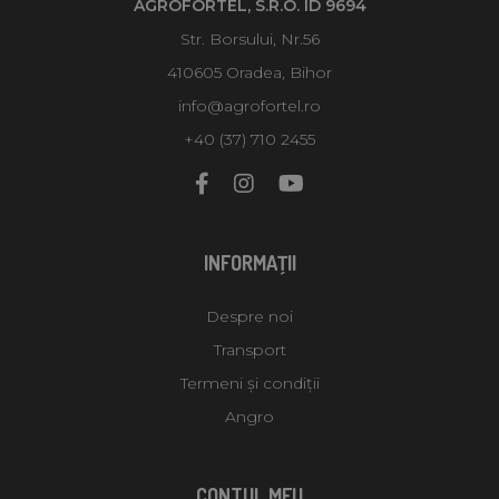
AGROFORTEL, S.R.O. ID 9694
Str. Borsului, Nr.56
410605 Oradea, Bihor
info@agrofortel.ro
+40 (37) 710 2455
INFORMAŢII
Despre noi
Transport
Termeni și condiții
Angro
CONTUL MEU