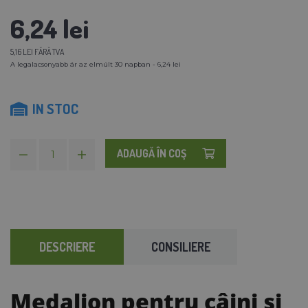
6,24 lei
5,16 LEI FĂRĂ TVA
A legalacsonyabb ár az elmúlt 30 napban - 6,24 lei
IN STOC
ADAUGĂ ÎN COŞ
DESCRIERE
CONSILIERE
Medalion pentru câini și