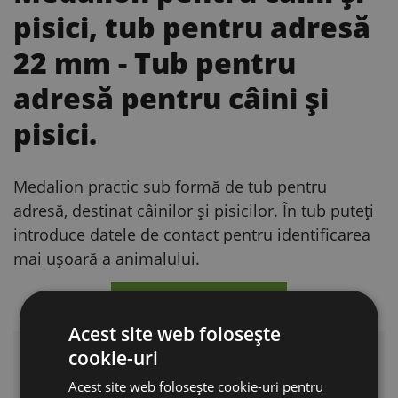
pisici, tub pentru adresă
22 mm
- Tub pentru
adresă pentru câini și
pisici.
Medalion practic sub formă de tub pentru
adresă, destinat câinilor și pisicilor. În tub puteți
introduce datele de contact pentru identificarea
mai ușoară a animalului.
AVANTAJE PRINCIPALE
Acest site web folosește
cookie-uri
Tub pentru adresă
Acest site web folosește cookie-uri pentru
Medalionul este realizat ca un tub pentru