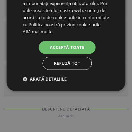
a îmbunătăți experiența utilizatorului. Prin
adresă, în care se pot păstra datele de contact.
utilizarea site-ului nostru web, sunteți de
acord cu toate cookie-urile în conformitate
cu Politica noastră privind cookie-urile.
Pentru cine este potrivit
Află mai multe
O soluție potrivită de identificare atât pentru
ACCEPTĂ TOATE
câini, cât și pentru pisici.
REFUZĂ TOT
Dimensiune
ARATĂ DETALIILE
Format compact de 22 mm.
DESCRIERE DETALIATĂ
Ascunde