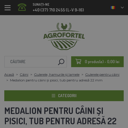
SUNAȚI-NE
+40 (37) 710 2455 (L-V 9-16)
0 produs(e) - 0,00 lei
Acasă
Câini
Gulerele, hamurile și lamele
Gulerele pentru câini
Medalion pentru câini și pisici, tub pentru adresă 22 mm
CATEGORII
MEDALION PENTRU CÂINI ȘI
PISICI, TUB PENTRU ADRESĂ 22