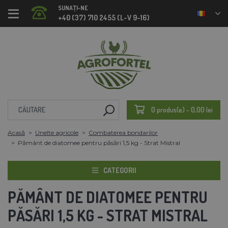
SUNAȚI-NE
+40 (37) 710 2455 (L-V 9-16)
0 produs(e) - 0,00 lei
Acasă
Unelte agricole
Combaterea bondarilor
Pământ de diatomee pentru păsări 1,5 kg - Strat Mistral
CATEGORII
PĂMÂNT DE DIATOMEE PENTRU
PĂSĂRI 1,5 KG - STRAT MISTRAL