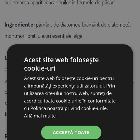
suprimarea apariției acarienilor în fermele de păsări.
Ingrediente:
pământ de diatomee (pământ de diatomee),
montmorillonit, uleiuri esențiale, alge.
Utilizare:
Utilizați chiar și în prezența păsărilor de curte
Acest site web folosește
cookie-uri
exclusiv sub formă uscată. Se aplica cu mana sau cu un
Acest site web folosește cookie-uri pentru
aplicator pe suprafata din gainaria - punem accent pe zonele
a îmbunătăți experiența utilizatorului. Prin
de odihna si de ouat. Poate fi folosit și ca umplutură pentru
utilizarea site-ului nostru web, sunteți de
acord cu toate cookie-urile în conformitate
scrumieră.
Cantitatea aproximativa este de 20g la 1
cu Politica noastră privind cookie-urile.
bucata
de pasare, in functie de situatia din ferma.
Află mai multe
ACCEPTĂ TOATE
Recomandare:
Dupa prima aplicare va recomandam o alta