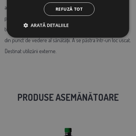
aplicare dupa 7-10 zile. Datorită naturii naturale și prafului
REFUZĂ TOT
produsului, recomandăm un respirator în timpul aplicării. Cu
ARATĂ DETALIILE
toate acestea, inhalarea o singură dată nu este periculoasă
din punct de vedere al sănătății. A se păstra într-un loc uscat.
Destinat utilizării externe.
PRODUSE ASEMĂNĂTOARE