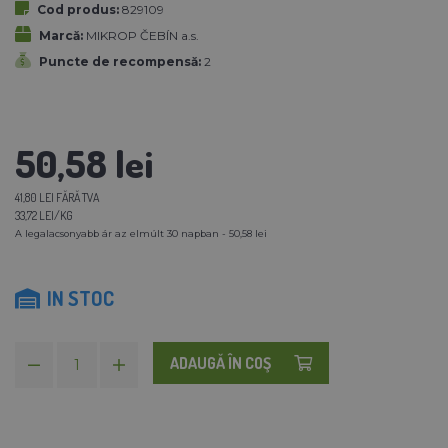
Cod produs:
829109
Marcă:
MIKROP ČEBÍN a.s.
Puncte de recompensă:
2
50,58 lei
41,80 LEI FĂRĂ TVA
33,72 LEI/KG
A legalacsonyabb ár az elmúlt 30 napban - 50,58 lei
IN STOC
ADAUGĂ ÎN COŞ