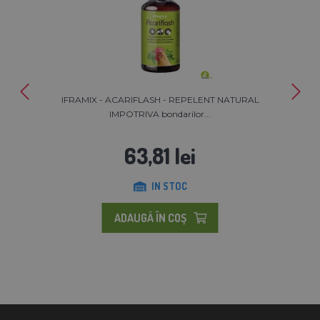
IFRAMIX - ACARIFLASH - REPELENT NATURAL
IMPOTRIVA bondarilor...
63,81 lei
IN STOC
ADAUGĂ ÎN COŞ