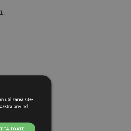
L.
n utilizarea site-
noastră privind
EPTĂ TOATE