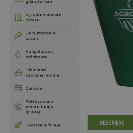
găini, țarcuri
Uși automatizate
cotețe
Deplumătoare
păsări
Adăpătoare și
hrănitoare
Dăunători -
capcane, momeli
Cuibare
Peletizatoare
pentru furaje
(prese)
DESCRIERE
Tocătoare furaje