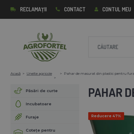
RECLAMAȚII
CONTACT
CONTUL MEU
Acasă
Unelte agricole
Pahar de masurat din plastic pentru furaj
PAHAR DE
Păsări de curte
Incubatoare
Reducere 47%
Furaje
Cotețe pentru