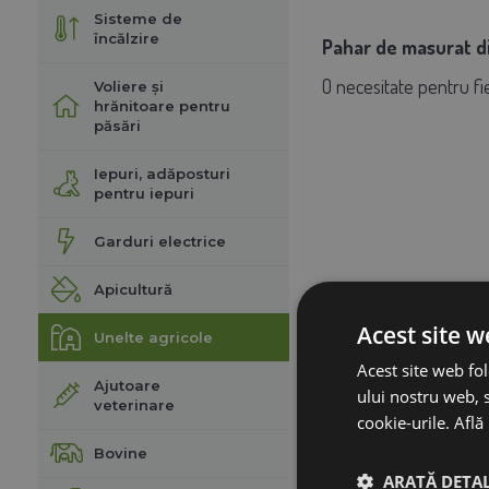
Sisteme de
încălzire
Pahar de masurat di
O necesitate pentru f
Voliere și
hrănitoare pentru
păsări
Iepuri, adăposturi
pentru iepuri
Garduri electrice
Apicultură
Acest site w
Unelte agricole
Acest site web fol
Ajutoare
ului nostru web, s
veterinare
cookie-urile.
Află
Bovine
ARATĂ DETAL