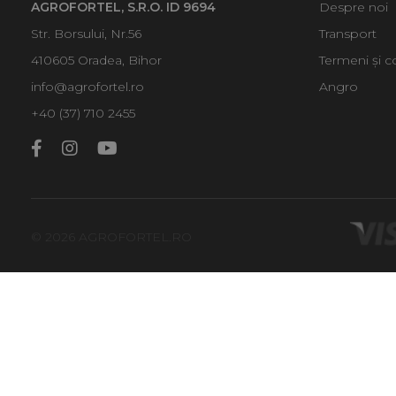
AGROFORTEL, S.R.O. ID 9694
Despre noi
Str. Borsului, Nr.56
Transport
410605 Oradea, Bihor
Termeni și co
info@agrofortel.ro
Angro
+40 (37) 710 2455
© 2026 AGROFORTEL.RO