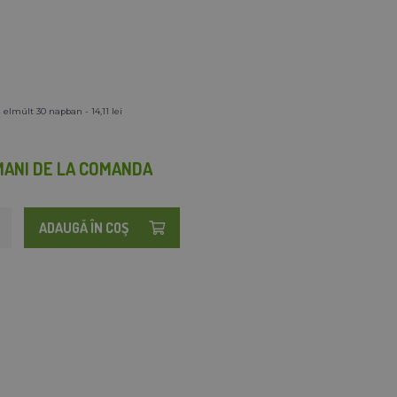
 elmúlt 30 napban - 14,11 lei
MANI DE LA COMANDA
ADAUGĂ ÎN COŞ