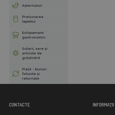
Așternuturi
Prelucrarea
laptelui
Echipament
gastronomic
Solarii, sere și
articole de
grădinărit
Piață - bunuri
folosite și
returnate
CONTACTE
INFORMAŢII