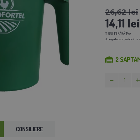
26,62 lei
14,11 lei
11,66 LEI FĂRĂ TVA
A legalacsonyabb ár az
2 SAPTA
CONSILIERE