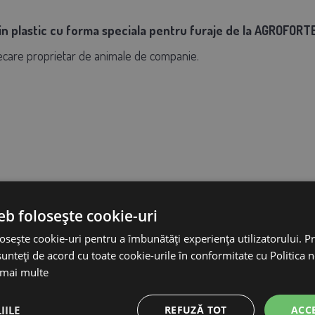
n plastic cu forma speciala pentru furaje de la AGROFORTE
iecare proprietar de animale de companie.
eb folosește cookie-uri
osește cookie-uri pentru a îmbunătăți experiența utilizatorului. Pri
unteți de acord cu toate cookie-urile în conformitate cu Politica 
 mai multe
IILE
REFUZĂ TOT
ACC