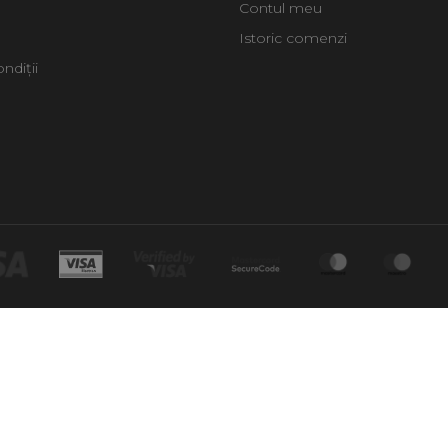
Contul meu
Istoric comenzi
ndiții