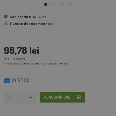
Cod produs:
BR-0208
Puncte de recompensă:
3
98,78 lei
81,64 LEI FĂRĂ TVA
A legalacsonyabb ár az elmúlt 30 napban - 98,78 lei
IN STOC
ADAUGĂ ÎN COŞ