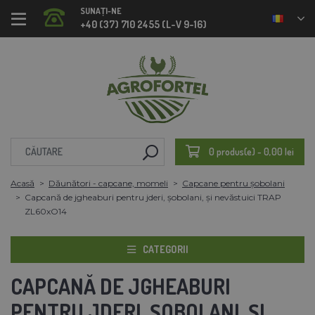
SUNAȚI-NE
+40 (37) 710 2455 (L-V 9-16)
0 produs(e) - 0,00 lei
Acasă
Dăunători - capcane, momeli
Capcane pentru șobolani
Capcană de jgheaburi pentru jderi, șobolani, și nevăstuici TRAP
ZL60xO14
CATEGORII
CAPCANĂ DE JGHEABURI
PENTRU JDERI, ȘOBOLANI, ȘI