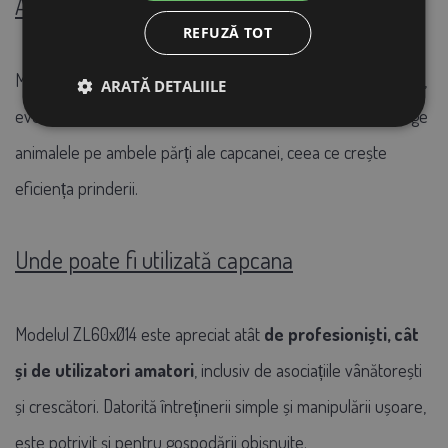
Amplasarea și utilizarea momelii
REFUZĂ TOT
Momelile se fixează
în mijlocul capcanei, direct pe plasă
,
ARATĂ DETALIILE
eventual cu ajutorul unui fir de legătura. Acest design atrage
animalele pe ambele părți ale capcanei, ceea ce crește
eficiența prinderii.
Unde poate fi utilizată capcana
Modelul ZL60xØ14 este apreciat atât
de profesioniști, cât
și de utilizatori amatori
, inclusiv de asociațiile vânătorești
și crescători. Datorită întreținerii simple și manipulării ușoare,
este potrivit și pentru gospodării obișnuite.