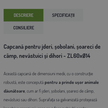
DESCRIERE
SPECIFICAŢII
CONSILIERE
Capcană pentru jderi, șobolani, șoareci de
câmp, nevăstuici și dihori - ZL60xØ14
Această capcană de dimensiuni medii, cu o construcție
robustă, este concepută
pentru a prinde ușor animale
dăunătoare
, cum ar fi jderi, șobolani, șoareci de câmp,
nevăstuici sau dihori. Suprafața sa galvanizată protejează