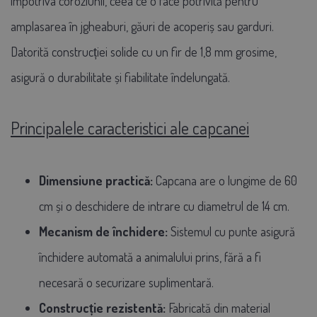
împotriva coroziunii, ceea ce o face potrivită pentru
amplasarea în jgheaburi, găuri de acoperiș sau garduri.
Datorită construcției solide cu un fir de 1,8 mm grosime,
asigură o durabilitate și fiabilitate îndelungată.
Principalele caracteristici ale capcanei
Dimensiune practică:
Capcana are o lungime de 60
cm și o deschidere de intrare cu diametrul de 14 cm.
Mecanism de închidere:
Sistemul cu punte asigură
închidere automată a animalului prins, fără a fi
necesară o securizare suplimentară.
Construcție rezistentă:
Fabricată din material