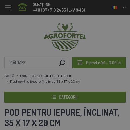
SUNAȚI-NE
+40 (37) 710 2455 (L-V 9-16)
0 produs(e) - 0,00 lei
Acasă
Iepuri, adăposturi pentru iepuri
Pod pentru iepure, înclinat, 35 x 17 x 20 cm
CATEGORII
POD PENTRU IEPURE, ÎNCLINAT,
35 X 17 X 20 CM