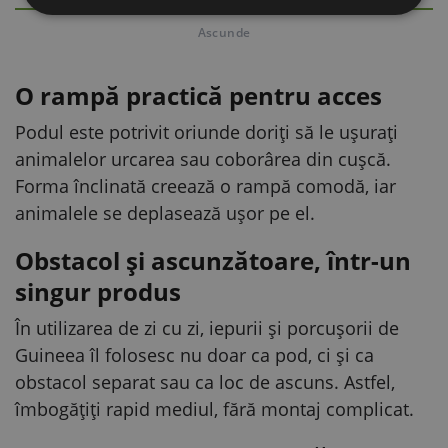
DESCRIERE DETALIATĂ
Ascunde
O rampă practică pentru acces
Podul este potrivit oriunde doriți să le ușurați
animalelor urcarea sau coborârea din cușcă.
Forma înclinată creează o rampă comodă, iar
animalele se deplasează ușor pe el.
Obstacol și ascunzătoare, într-un
singur produs
În utilizarea de zi cu zi, iepurii și porcușorii de
Guineea îl folosesc nu doar ca pod, ci și ca
obstacol separat sau ca loc de ascuns. Astfel,
îmbogățiți rapid mediul, fără montaj complicat.