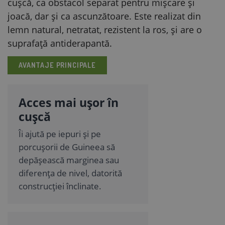
cușcă, ca obstacol separat pentru mișcare și
joacă, dar și ca ascunzătoare. Este realizat din
lemn natural, netratat, rezistent la ros, și are o
suprafață antiderapantă.
AVANTAJE PRINCIPALE
Acces mai ușor în
cușcă
Îi ajută pe iepuri și pe
porcușorii de Guineea să
depășească marginea sau
diferența de nivel, datorită
construcției înclinate.