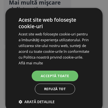
Mai multă mișcare
și distracție
Animalele îl pot folosi ca
Acest site web folosește
obstacol separat pentru
cookie-uri
alergat și pentru a diversifica
Acest site web folosește cookie-uri pentru
țarcul.
a îmbunătăți experiența utilizatorului. Prin
utilizarea site-ului nostru web, sunteți de
acord cu toate cookie-urile în conformitate
Aderență sigură și
cu Politica noastră privind cookie-urile.
rezistență la ros
Află mai multe
Suprafața antiderapantă și
ACCEPTĂ TOATE
lemnul natural, rezistent la
ros, îl fac practic pentru
REFUZĂ TOT
utilizarea zilnică.
ARATĂ DETALIILE