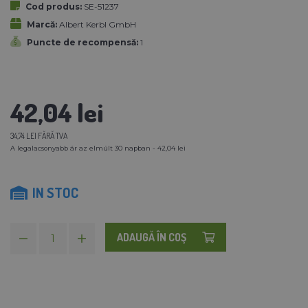
Cod produs:
SE-51237
Marcă:
Albert Kerbl GmbH
Puncte de recompensă:
1
42,04 lei
34,74 LEI FĂRĂ TVA
A legalacsonyabb ár az elmúlt 30 napban - 42,04 lei
IN STOC
ADAUGĂ ÎN COŞ