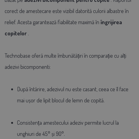
corect de amestecare este vizibil datorită culorii albastre în
relief. Acesta garantează fiabilitate maximă în
îngrijirea
copitelor
.
Technobase oferă multe îmbunătățiri în comparație cu alți
adezivi bicomponenti:
După întărire, adezivul nu este casant, ceea ce îl face
mai ușor de lipit blocul de lemn de copită.
Consistența amestecului adeziv permite lucrul la
unghiuri de 45° și 90°.