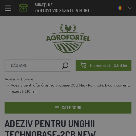
SUNAȚI-NE
+40 (37) 710 2455 (L-V 9-16)
0 produs(e) - 0,00 lei
Acasă
Bovine
Adeziv pentru unghii Technobase-2CB New Formula, bicomponent,
rezervă 210 ml
CATEGORII
ADEZIV PENTRU UNGHII
TECHNOBASE-2CB NEW