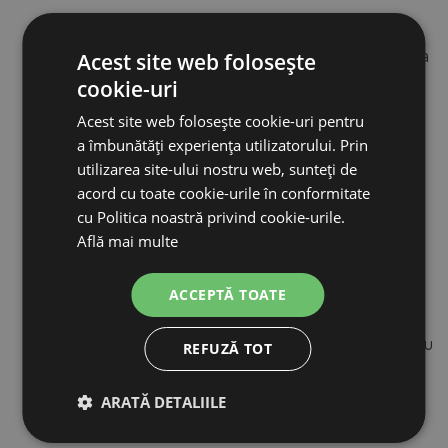
Cartușul de adeziv de 210 ml poate fi
redeschis
fără a
Acest site web folosește
cookie-uri
utiliza alte unelte.
Acest site web folosește cookie-uri pentru
a îmbunătăți experiența utilizatorului. Prin
Canula de amestecare este
prevăzută cu sistem de
utilizarea site-ului nostru web, sunteți de
acord cu toate cookie-urile în conformitate
siguranță pentru copii
și asigură raportul corect de
cu Politica noastră privind cookie-urile.
amestecare cu un minim de adeziv rezidual neutilizat.
Află mai multe
ACCEPTĂ TOATE
Adezivul lipește puternic și, mai presus de toate,
permanent blocurile de lemn și cauciuc de copită, iar cu
REFUZĂ TOT
cartușul resigilabil, adezivul poate fi utilizat în mod
ARATĂ DETALIILE
repetat.