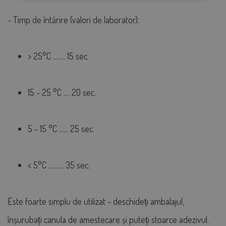
- Timp de întărire (valori de laborator):
> 25°C ........ 15 sec.
15 - 25 °C .... 20 sec.
5 - 15 °C ...... 25 sec.
< 5°C .......... 35 sec.
Este foarte simplu de utilizat - deschideți ambalajul,
înșurubați canula de amestecare și puteți stoarce adezivul.