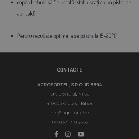
copita trebuie să fie uscată (sfat: uscați cu un pistol de
aer cald)
Pentru rezultate optime, a se păstra la 15-20°C.
CONTACTE
AGROFORTEL, S.R.O. ID 9694
Str. Borsului, Nr.56
410605 Oradea, Bihor
info@agrofortel.ro
+40 (37) 710 2455