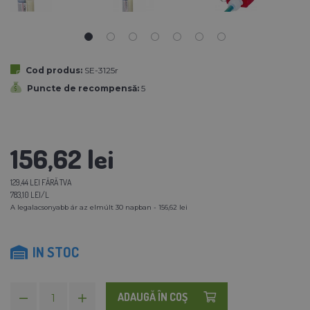
Cod produs:
SE-3125r
Puncte de recompensă:
5
156,62 lei
129,44 LEI FĂRĂ TVA
783,10 LEI/L
A legalacsonyabb ár az elmúlt 30 napban - 156,62 lei
IN STOC
ADAUGĂ ÎN COŞ