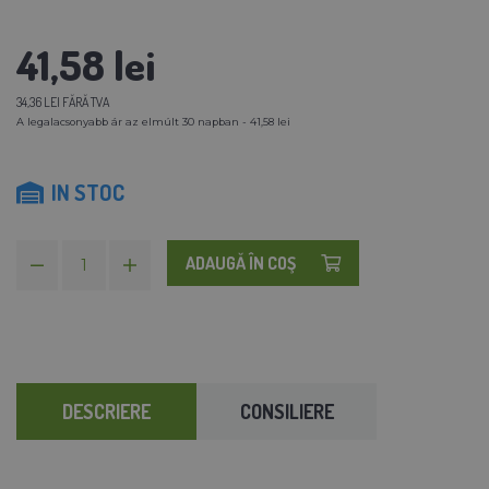
41,58 lei
34,36 LEI FĂRĂ TVA
A legalacsonyabb ár az elmúlt 30 napban - 41,58 lei
IN STOC
ADAUGĂ ÎN COŞ
DESCRIERE
CONSILIERE