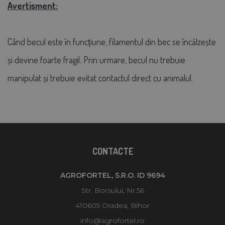
Avertisment
:
Când becul este în funcțiune, filamentul din bec se încălzește
și devine foarte fragil. Prin urmare, becul nu trebuie
manipulat și trebuie evitat contactul direct cu animalul.
CONTACTE
AGROFORTEL, S.R.O. ID 9694
Str. Borsului, Nr.56
410605 Oradea, Bihor
info@agrofortel.ro