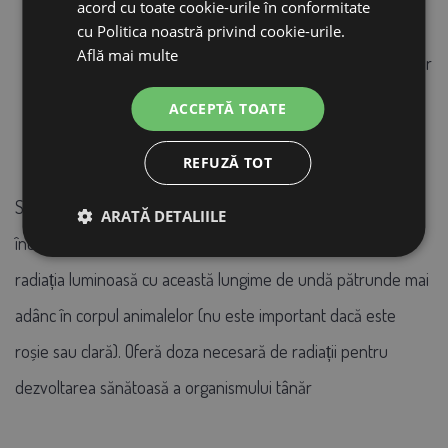
acord cu toate cookie-urile în conformitate
cu Politica noastră privind cookie-urile.
Află mai multe
intensifică activitățile biochimice și rezistența țesuturilor
ACCEPTĂ TOATE
accelerează procesul de creștere
REFUZĂ TOT
Spre deosebire de căldura produsă de elementele de
ARATĂ DETALIILE
încălzire din metal, plastic sau ceramică și de radiatoare,
radiația luminoasă cu această lungime de undă pătrunde mai
adânc în corpul animalelor (nu este important dacă este
roșie sau clară). Oferă doza necesară de radiații pentru
dezvoltarea sănătoasă a organismului tânăr