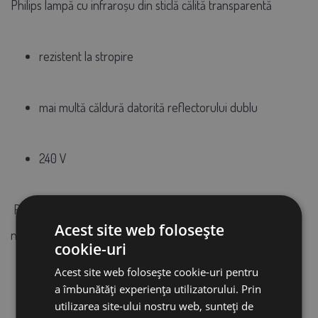
Philips lampă cu infraroșu din sticlă călită transparentă
rezistent la stropire
mai multă căldură datorită reflectorului dublu
240 V
Radiație termică cu o lungime de undă de aproximativ 1200
Acest site web folosește
nm:
cookie-uri
Acest site web folosește cookie-uri pentru
îmbunătățește circulația sângelui și imunitatea
a îmbunătăți experiența utilizatorului. Prin
utilizarea site-ului nostru web, sunteți de
animalelor