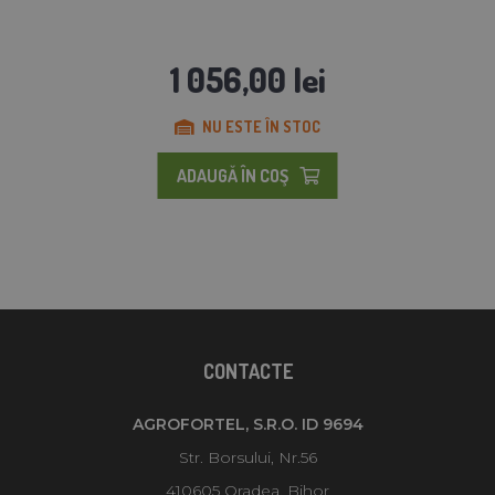
1 056,00 lei
NU ESTE ÎN STOC
ADAUGĂ ÎN COŞ
CONTACTE
AGROFORTEL, S.R.O. ID 9694
Str. Borsului, Nr.56
410605 Oradea, Bihor