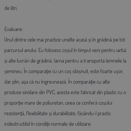
de litri.
Evaluare
:
Unul dintre cele mai practice unelte acasă și în grădină pe tot
parcursul anului. Eu folosesc coșul în timpul verii pentru iarbă
și alte lucrări de grădină. Iarna pentru a transporta lemnele la
șemineu. În comparație cu un coș obișnuit, este foarte ușor,
dar plin, așa că nu îngreunează. În comparație cu alte
produse similare din PVC, acesta este fabricat din plastic cu o
proporție mare de poliuretan, ceea ce conferă coșului
rezistență, flexibilitate și durabilitate, făcându-l practic
indestructibil în condiții normale de utilizare.