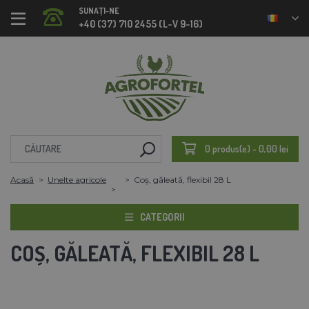
SUNAȚI-NE
+40 (37) 710 2455 (L-V 9-16)
0 produs(e) - 0,00 lei
Acasă
Unelte agricole
Coș, găleată, flexibil 28 L
CATEGORII
COȘ, GĂLEATĂ, FLEXIBIL 28 L