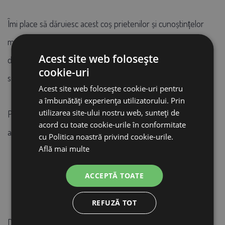
Îmi place să dăruiesc acest coș prietenilor și cunoștințelor
mele pentru că sunt sigură că cu acest cadou nu voi
Acest site web folosește
dezamăgi pe nimeni care are o grădină, crește animale sau
cookie-uri
se încălzește cu lemne.
Acest site web folosește cookie-uri pentru
a îmbunătăți experiența utilizatorului. Prin
utilizarea site-ului nostru web, sunteți de
Probabil că nu veți găsi un coș similar de această calitate în
acord cu toate cookie-urile în conformitate
altă parte pe piață.
cu Politica noastră privind cookie-urile.
Află mai multe
ACCEPTĂ TOATE
REFUZĂ TOT
După 4 ani de utilizare: iarna pentru lemne, vara în grădină.