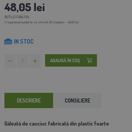
48,05 lei
39,71 LEI FĂRĂ TVA
A legalacsonyabb ár az elmúlt 30 napban - 48,05 lei
IN STOC
ADAUGĂ ÎN COŞ
DESCRIERE
CONSILIERE
Găleată de cauciuc fabricată din plastic foarte