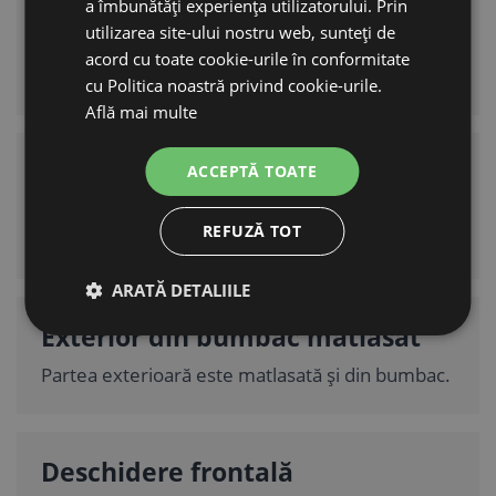
a îmbunătăți experiența utilizatorului. Prin
Căptușeală din pluș moale
utilizarea site-ului nostru web, sunteți de
acord cu toate cookie-urile în conformitate
Pentru cuibărit confortabil.
cu Politica noastră privind cookie-urile.
Află mai multe
Bază
ACCEPTĂ TOATE
Cu finisaj antiderapant, ajută să rămână la locul
REFUZĂ TOT
ei.
ARATĂ DETALIILE
Exterior din bumbac matlasat
Partea exterioară este matlasată și din bumbac.
Deschidere frontală