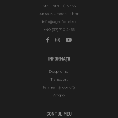
Str. Borsului, Nr.56
410605 Oradea, Bihor
info@agrofortel.ro
+40 (37) 710 2455
INFORMAŢII
Despre noi
Transport
Termeni și condiții
Angro
CONTUL MEU