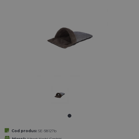
Cod produs:
SE-58127b
Marcă:
Albert Kerbl GmbH