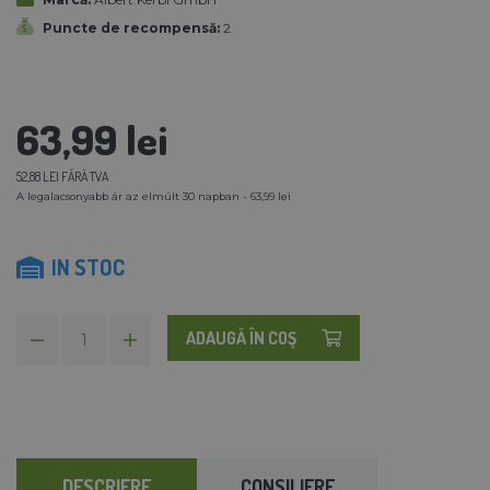
Puncte de recompensă:
2
63,99 lei
52,88 LEI FĂRĂ TVA
A legalacsonyabb ár az elmúlt 30 napban - 63,99 lei
IN STOC
ADAUGĂ ÎN COŞ
DESCRIERE
CONSILIERE