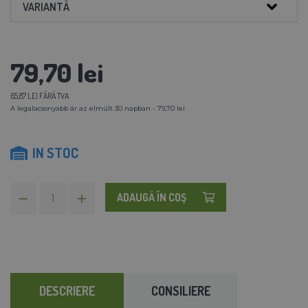
VARIANTĂ
79,70 lei
65,87 LEI FĂRĂ TVA
A legalacsonyabb ár az elmúlt 30 napban - 79,70 lei
IN STOC
ADAUGĂ ÎN COŞ
DESCRIERE
CONSILIERE