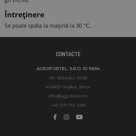
Întreținere
Se poate spăla la mașină la 30 °C.
CONTACTE
AGROFORTEL, S.R.O. ID 9694
Str. Borsului, Nr.56
410605 Oradea, Bihor
info@agrofortel.ro
+40 (37) 710 2455