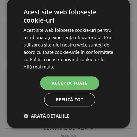
pentru pisici.
Acest site web folosește
cookie-uri
Acest site web folosește cookie-uri pentru
Două variante de dimensiune
a îmbunătăți experiența utilizatorului. Prin
Sunt disponibile mărimile 60 x 40 cm și 98 x 66
utilizarea site-ului nostru web, sunteți de
cm.
acord cu toate cookie-urile în conformitate
cu Politica noastră privind cookie-urile.
Află mai multe
Alegerea ușoară a mărimii
ACCEPTĂ TOATE
Alegeți dimensiunea în funcție de nevoile
câinelui și de locul unde doriți să așezați
REFUZĂ TOT
culcușul.
ARATĂ DETALIILE
DESCRIERE DETALIATĂ
Ascunde