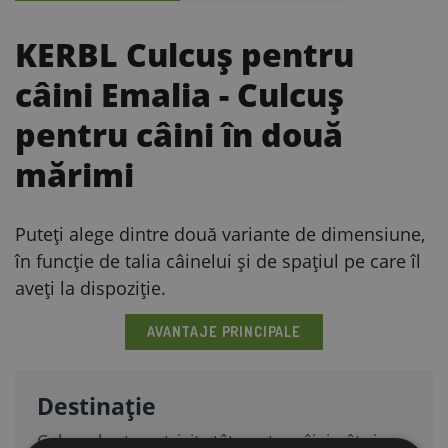
KERBL Culcuș pentru
câini Emalia
- Culcuș
pentru câini în două
mărimi
Puteți alege dintre două variante de dimensiune,
în funcție de talia câinelui și de spațiul pe care îl
aveți la dispoziție.
AVANTAJE PRINCIPALE
Destinație
Culcușul este potrivit atât pentru câini, cât și