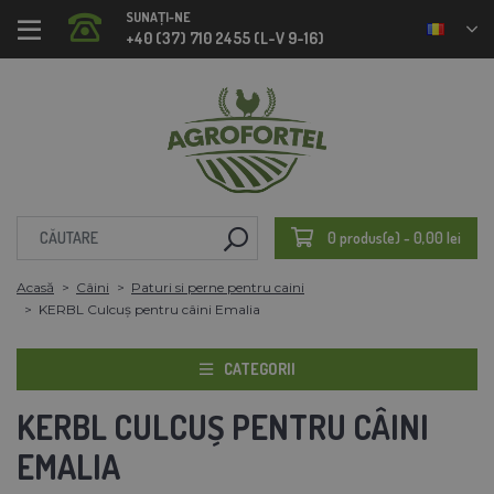
SUNAȚI-NE
+40 (37) 710 2455 (L-V 9-16)
0 produs(e) - 0,00 lei
Acasă
Câini
Paturi si perne pentru caini
KERBL Culcuș pentru câini Emalia
CATEGORII
KERBL CULCUȘ PENTRU CÂINI
EMALIA