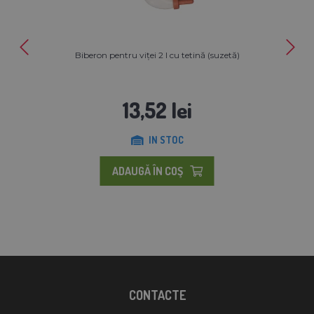
Biberon pentru viței 2 l cu tetină (suzetă)
13,52 lei
IN STOC
ADAUGĂ ÎN COŞ
CONTACTE