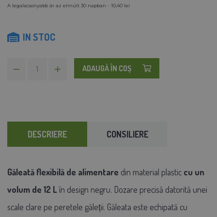
A legalacsonyabb ár az elmúlt 30 napban - 10,40 lei
IN STOC
ADAUGĂ ÎN COŞ
DESCRIERE
CONSILIERE
Găleată flexibilă de alimentare
din material plastic
cu un
volum de 12 L
în design negru. Dozare precisă datorită unei
scale clare pe peretele găleții. Găleata este echipată cu