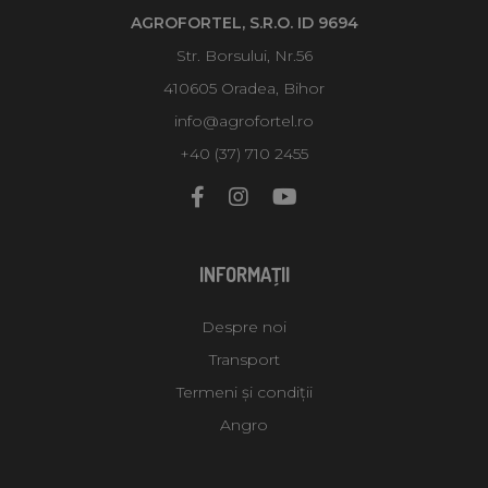
AGROFORTEL, S.R.O. ID 9694
Str. Borsului, Nr.56
410605 Oradea, Bihor
info@agrofortel.ro
+40 (37) 710 2455
INFORMAŢII
Despre noi
Transport
Termeni și condiții
Angro