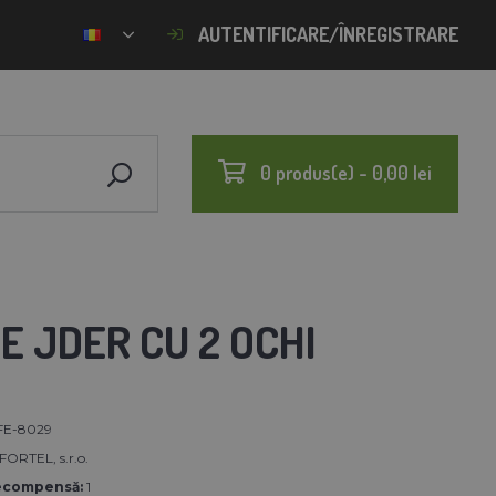
AUTENTIFICARE/ÎNREGISTRARE
0 produs(e) - 0,00 lei
E JDER CU 2 OCHI
FE-8029
RTEL, s.r.o.
ecompensă:
1