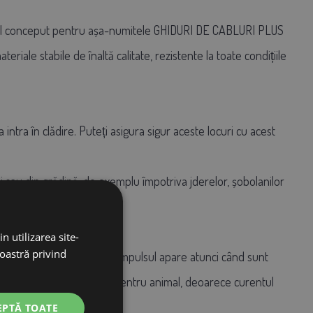
special conceput pentru așa-numitele GHIDURI DE CABLURI PLUS
teriale stabile de înaltă calitate, rezistente la toate condițiile
 intra în clădire. Puteți asigura sigur aceste locuri cu acest
ăini sau din grădină, de exemplu împotriva jderelor, șobolanilor
n utilizarea site-
noastră privind
unt conduse în paralel și impulsul apare atunci când sunt
n același timp mai sensibil pentru animal, deoarece curentul
EPTĂ TOATE