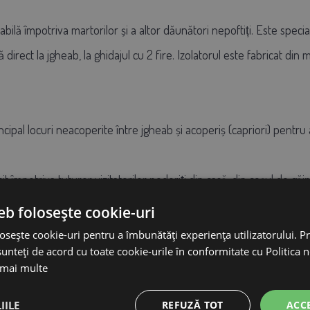
 fiabilă împotriva martorilor și a altor dăunători nepoftiți. Este 
direct la jgheab, la ghidajul cu 2 fire. Izolatorul este fabricat din ma
ncipal locuri neacoperite între jgheab și acoperiș (capriori) pentru a
osit împotriva tuturor vizitatorilor nedoriți din casă, din coșul de g
ezarea păsărilor etc.
eb folosește cookie-uri
osește cookie-uri pentru a îmbunătăți experiența utilizatorului. Pri
unteți de acord cu toate cookie-urile în conformitate cu Politica 
area liniei PLUS-MINUS, de ex. fără împământare, când ambele fire s
 mai multe
 directă face ca impulsul electric să fie deosebit de intens, dar î
că parte a corpului.
IILE
REFUZĂ TOT
ACC