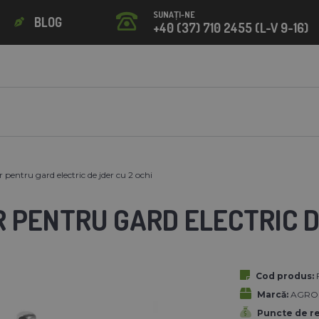
SUNAȚI-NE
BLOG
+40 (37) 710 2455 (L-V 9-16)
r pentru gard electric de jder cu 2 ochi
 PENTRU GARD ELECTRIC D
Cod produs:
Marcă:
AGROFO
Puncte de r