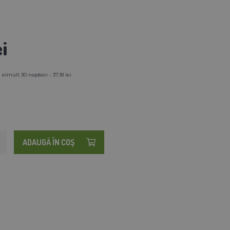
i
 elmúlt 30 napban - 37,18 lei
ADAUGĂ ÎN COŞ