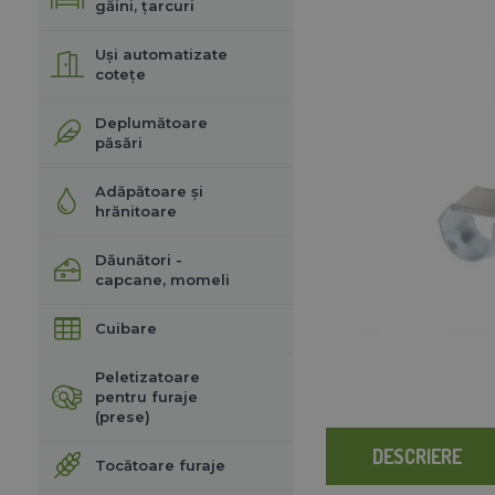
găini, țarcuri
Uși automatizate
cotețe
Deplumătoare
păsări
Adăpătoare și
hrănitoare
Dăunători -
capcane, momeli
Cuibare
Peletizatoare
pentru furaje
(prese)
DESCRIERE
Tocătoare furaje