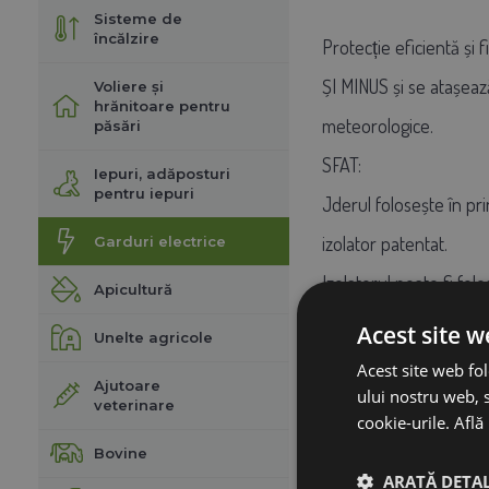
Sisteme de
încălzire
Protecție eficientă și
ȘI MINUS și se atașează 
Voliere și
hrănitoare pentru
meteorologice.
păsări
SFAT:
Iepuri, adăposturi
pentru iepuri
Jderul folosește în pri
izolator patentat.
Garduri electrice
Izolatorul poate fi fol
Apicultură
sau chiar înainte de aș
Acest site w
Unelte agricole
Acest site web fol
Ajutoare
ului nostru web, s
Potrivit pentru utiliz
veterinare
cookie-urile.
Află
conectate. Această cale
Bovine
curge doar printr-o mi
ARATĂ DETAL