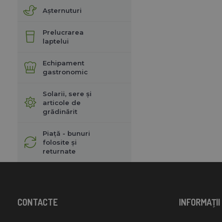
Așternuturi
Prelucrarea
laptelui
Echipament
gastronomic
Solarii, sere și
articole de
grădinărit
Piață - bunuri
folosite și
returnate
CONTACTE
INFORMAŢII