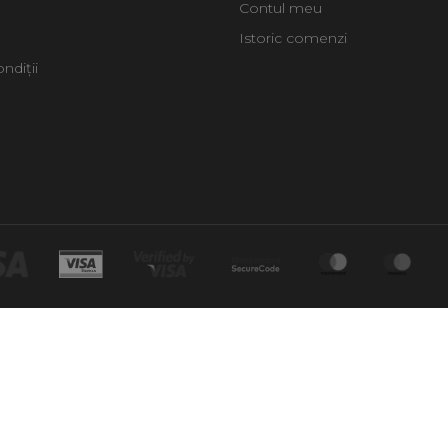
Contul meu
Istoric comenzi
ndiții