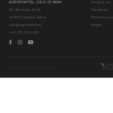
AGROFORTEL, S.R.O. ID 9694
Despre noi
Str. Borsului, Nr.56
Transport
410605 Oradea, Bihor
Termeni și co
info@agrofortel.ro
Angro
+40 (37) 710 2455
© 2026 AGROFORTEL.RO