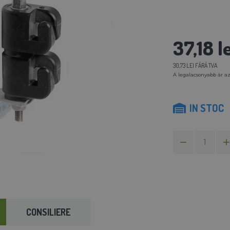
37,18 le
30,73 LEI FĂRĂ TVA
A legalacsonyabb ár az
IN STOC
CONSILIERE