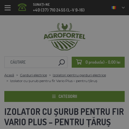
SUNAȚI-NE
+40 (37) 710 2455 (L-V 9-16)
0 produs(e) - 0,00 lei
Acasă
Garduri electrice
Izolatori pentru garduri electrice
Izolator cu șurub pentru fir Vario Plus – pentru țăruș
CATEGORII
IZOLATOR CU ȘURUB PENTRU FIR
VARIO PLUS – PENTRU ȚĂRUȘ