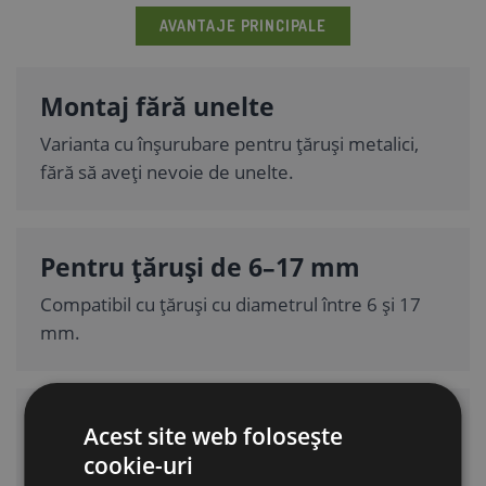
AVANTAJE PRINCIPALE
Montaj fără unelte
Varianta cu înșurubare pentru țăruși metalici,
fără să aveți nevoie de unelte.
Pentru țăruși de 6–17 mm
Compatibil cu țăruși cu diametrul între 6 și 17
mm.
Pentru fire și benzi până la 10
Acest site web folosește
mm
cookie-uri