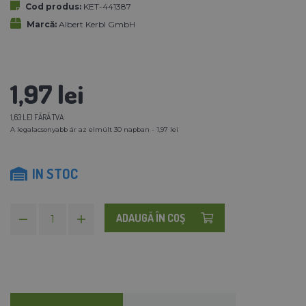
Cod produs:
KET-441387
Marcă:
Albert Kerbl GmbH
1,97 lei
1,63 LEI FĂRĂ TVA
A legalacsonyabb ár az elmúlt 30 napban - 1,97 lei
IN STOC
ADAUGĂ ÎN COŞ