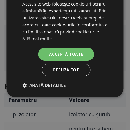
Conceput pentru conductori tip fir și bandă cu
Acest site web folosește cookie-uri pentru
lățimea de până la 10 mm.
a îmbunătăți experiența utilizatorului. Prin
utilizarea site-ului nostru web, sunteți de
acord cu toate cookie-urile în conformitate
cu Politica noastră privind cookie-urile.
Reglare ușoară a înălțimii
Află mai multe
conductorului
Permite setarea simplă a înălțimii conductorului,
ACCEPTĂ TOATE
în funcție de nevoie.
REFUZĂ TOT
Parametri tehnici
ARATĂ DETALIILE
Parametru
Valoare
Tip izolator
izolator cu șurub
pentru fire și benzi