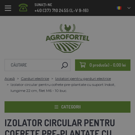
SUNAȚI-NE
+40 (37) 710 2455 (L-V 9-16)
0 produs(e) - 0,00 lei
Acasă
Garduri electrice
Izolatori pentru garduri electrice
Izolator circular pentru cofrete pre-plantate cu suport îndoit,
lungime 22 cm, filet M6 - 10 buc.
CATEGORII
IZOLATOR CIRCULAR PENTRU
COFRETE PRE-PLANTATE CU