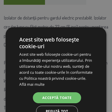
Izolator de distanță pentru gardul electric prestabilit. Izolator
circular lung cu filet metric de 22 cm (6 inci) pentru montarea
pe un stâlp metalic sau pe un stâlp tubular.
Acest site web folosește
Caracteristici ale izolatorului:
cookie-uri
Acest site web folosește cookie-uri pentru
a îmbunătăți experiența utilizatorului. Prin
Potrivit pentru fire, cabluri, frânghii și benzi de până la 12 mm
utilizarea site-ului nostru web, sunteți de
Poate fi folosit pentru ghidare continuă, în colțuri și la
acord cu toate cookie-urile în conformitate
cu Politica noastră privind cookie-urile.
începutul gardului
Află mai multe
Rezistența ridicată și durabilitatea izolatorului este asigurată
ACCEPTĂ TOATE
de miezul metalic
Trei urechi de picurare garantează rezistența la umiditate
REFUZĂ TOT