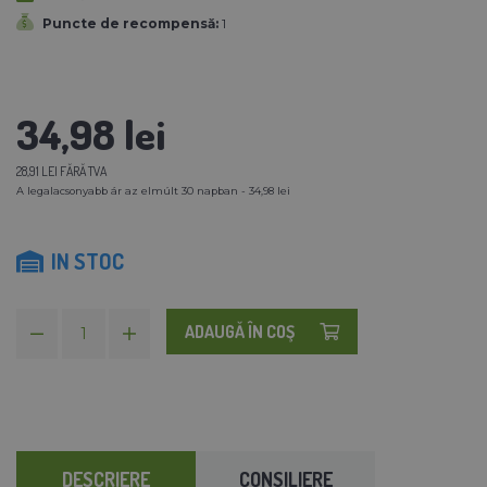
Puncte de recompensă:
1
34,98 lei
28,91 LEI FĂRĂ TVA
A legalacsonyabb ár az elmúlt 30 napban - 34,98 lei
IN STOC
ADAUGĂ ÎN COŞ
DESCRIERE
CONSILIERE