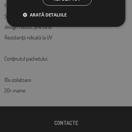
Filet M6 lungime 10 cm - galvanizat
ARATĂ DETALIILE
Suport curbat lungime 22 cm
design robust, ține bine
Rezistență ridicată la UV
Conținutul pachetului:
10x izolatoare
20× mame
CONTACTE