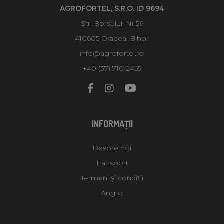
AGROFORTEL, S.R.O. ID 9694
Str. Borsului, Nr.56
410605 Oradea, Bihor
info@agrofortel.ro
+40 (37) 710 2455
INFORMAŢII
Despre noi
Transport
Termeni și condiții
Angro