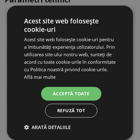
Parametru
Valoare
Acest site web folosește
cookie-uri
Izolator circular cu
Tip
șurub
Acest site web folosește cookie-uri pentru
a îmbunătăți experiența utilizatorului. Prin
Model/serie
Vario Classic
utilizarea site-ului nostru web, sunteți de
acord cu toate cookie-urile în conformitate
Diametru compatibil
cu Politica noastră privind cookie-urile.
7–19 mm
Află mai multe
al stâlpului
Metalici sau din
ACCEPTĂ TOATE
Potrivit pentru stâlpi
plastic
REFUZĂ TOT
Material
Plastic
ARATĂ DETALIILE