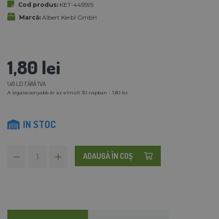
Cod produs:
KET-445595
Marcă:
Albert Kerbl GmbH
1,80 lei
1,49 LEI FĂRĂ TVA
A legalacsonyabb ár az elmúlt 30 napban - 1,80 lei
IN STOC
ADAUGĂ ÎN COŞ