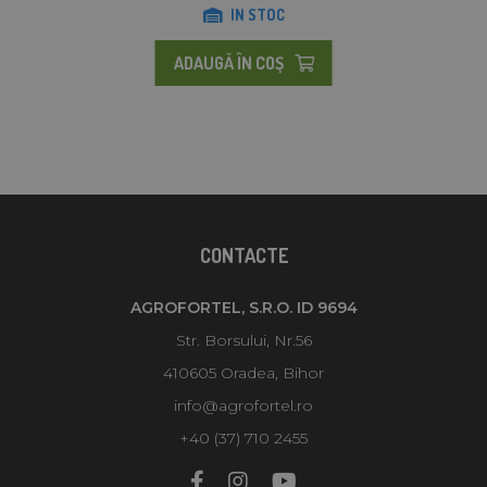
IN STOC
ADAUGĂ ÎN COŞ
CONTACTE
AGROFORTEL, S.R.O. ID 9694
Str. Borsului, Nr.56
410605 Oradea, Bihor
info@agrofortel.ro
+40 (37) 710 2455