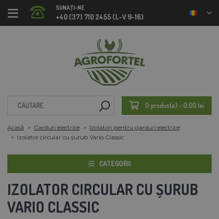
SUNAȚI-NE
+40 (37) 710 2455 (L-V 9-16)
0 produs(e) - 0,00 lei
Acasă
Garduri electrice
Izolatori pentru garduri electrice
Izolator circular cu șurub Vario Classic
CATEGORII
IZOLATOR CIRCULAR CU ȘURUB
VARIO CLASSIC