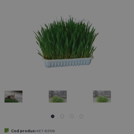
Cod produs:
KET-83198