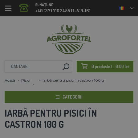
SUNAȚI-NE
+40 (37) 710 2455 (L-V 9-16)
0 produs(e) - 0,00 lei
Acasă
Pisici
Iarbă pentru pisici în castron 100 g
CATEGORII
IARBĂ PENTRU PISICI ÎN
CASTRON 100 G