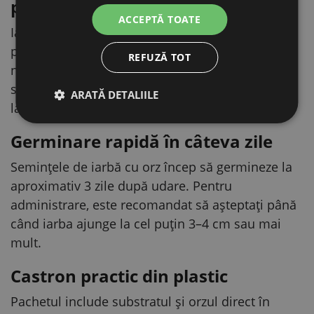
pisicile de interior
ACCEPTĂ TOATE
Iarba pentru pisici este potrivită mai ales pentru
pisicile care trăiesc permanent în apartament și
REFUZĂ TOT
nu au acces obișnuit la verdeață. Servește ca
supliment alimentar pe care pisica îl poate avea
ARATĂ DETALIILE
la dispoziție în funcție de nevoile ei.
Germinare rapidă în câteva zile
Semințele de iarbă cu orz încep să germineze la
aproximativ 3 zile după udare. Pentru
administrare, este recomandat să așteptați până
când iarba ajunge la cel puțin 3–4 cm sau mai
mult.
Castron practic din plastic
Pachetul include substratul și orzul direct în