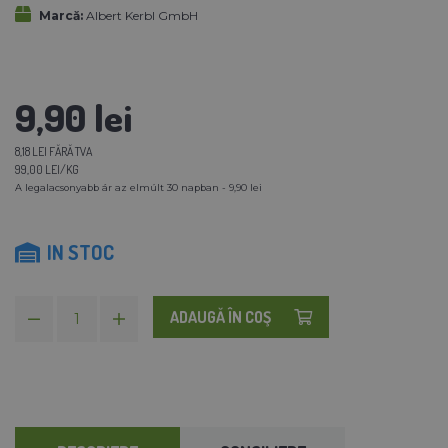
Marcă:
Albert Kerbl GmbH
9,90 lei
8,18 LEI FĂRĂ TVA
99,00 LEI/KG
A legalacsonyabb ár az elmúlt 30 napban - 9,90 lei
IN STOC
ADAUGĂ ÎN COŞ