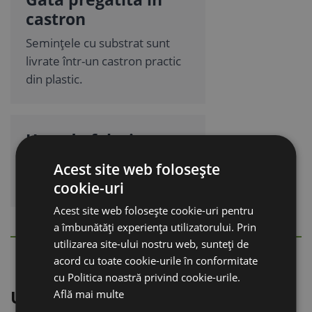
castron
Semințele cu substrat sunt
livrate într-un castron practic
din plastic.
Ușor de folosit
Se udă cu apă, ca o plantă
Acest site web folosește
obișnuită.
cookie-uri
Acest site web folosește cookie-uri pentru
a îmbunătăți experiența utilizatorului. Prin
DESCRIERE DETALIATĂ
utilizarea site-ului nostru web, sunteți de
Ascunde
acord cu toate cookie-urile în conformitate
cu Politica noastră privind cookie-urile.
Un supliment natural pentru
Află mai multe