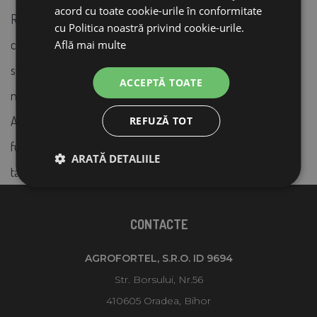
acord cu toate cookie-urile în conformitate
Rețeta de pui proaspăt conține 45% carne de vită, porc,
cu Politica noastră privind cookie-urile.
curcan și pui proaspăt. Până la
85% din proteine provin din
Află mai multe
surse animale de înaltă calitate
, asigurând o valoare
ACCEPTĂ TOATE
nutrițională ridicată și o digestibilitate excelentă.
Această hrană combină
ingrediente selectate
și
beneficii
REFUZĂ TOT
funcționale
pentru sănătatea, vitalitatea și satisfacția pisicii
ARATĂ DETALIILE
tale.
CONTACTE
AGROFORTEL, S.R.O. ID 9694
Str. Borsului, Nr.56
410605 Oradea, Bihor