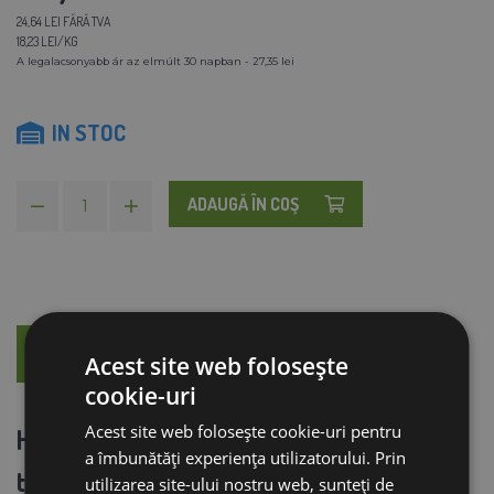
24,64 LEI FĂRĂ TVA
18,23 LEI/KG
A legalacsonyabb ár az elmúlt 30 napban - 27,35 lei
IN STOC
ADAUGĂ ÎN COŞ
DESCRIERE
CONSILIERE
Acest site web folosește
cookie-uri
Acest site web folosește cookie-uri pentru
Hrană premium pentru pisici adulte de
a îmbunătăți experiența utilizatorului. Prin
toate rasele 1,5 kg
utilizarea site-ului nostru web, sunteți de