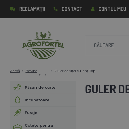
RECLAMAȚII
CONTACT
CONTUL MEU
Acasă
Bovine
Guler de vițel cu lanț Top
GULER DE
Păsări de curte
Incubatoare
Furaje
Cotețe pentru