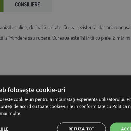
CONSILIERE
lvanizate solide, de înaltă calitate. Curea rezistentă, dar prietenoa
tă la întindere sau rupere. Cureaua este întărită cu piele. 2 mărim
eb folosește cookie-uri
u cu lanț
osește cookie-uri pentru a îmbunătăți experiența utilizatorului. Pri
unteți de acord cu toate cookie-urile în conformitate cu Politica 
sau cu lanț
 mai multe
IILE
REFUZĂ TOT
ACC