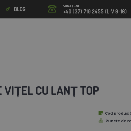
SUNAȚI-NE
BLOG
+40 (37) 710 2455 (L-V 9-16)
 VIȚEL CU LANȚ TOP
Cod produs:
Puncte de r