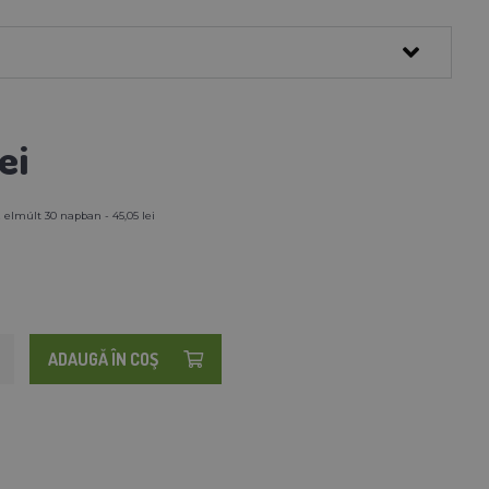
ei
 elmúlt 30 napban - 45,05 lei
ADAUGĂ ÎN COŞ