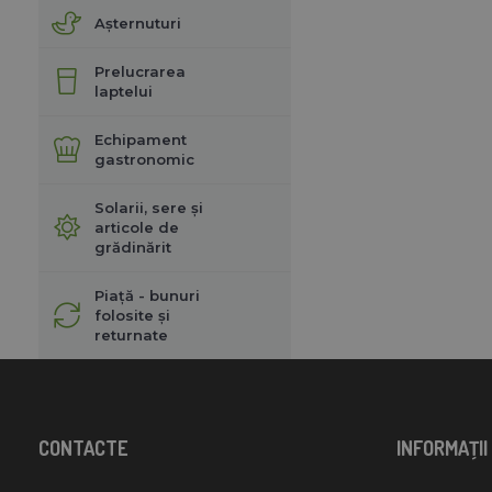
Așternuturi
Prelucrarea
laptelui
Echipament
gastronomic
Solarii, sere și
articole de
grădinărit
Piață - bunuri
folosite și
returnate
CONTACTE
INFORMAŢII