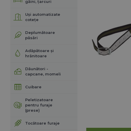
găini, țarcuri
Uși automatizate
cotețe
Deplumătoare
păsări
Adăpătoare și
hrănitoare
Dăunători -
capcane, momeli
Cuibare
Peletizatoare
pentru furaje
(prese)
Tocătoare furaje