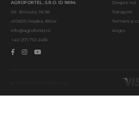
AGROFORTEL, S.R.O. ID 9694
Despre noi
Str. Borsului, Nr.56
Transport
410605 Oradea, Bihor
Termeni și co
info@agrofortel.ro
Angro
+40 (37) 710 2455
© 2026 AGROFORTEL.RO