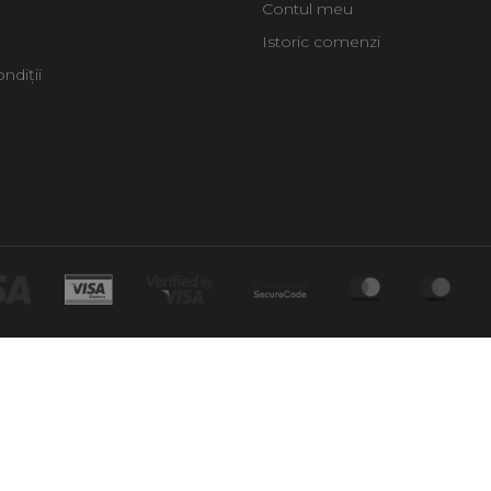
Contul meu
Istoric comenzi
ndiții