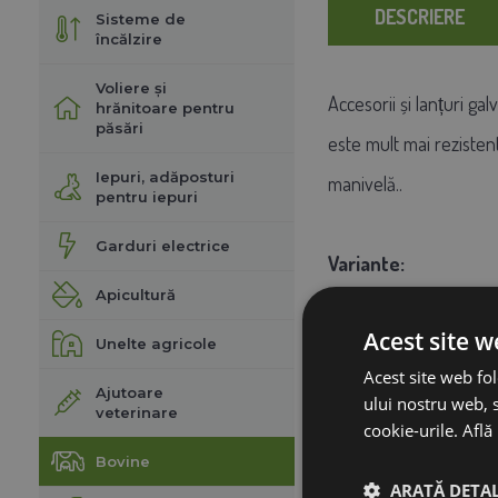
DESCRIERE
Sisteme de
încălzire
Voliere și
Accesorii și lanțuri ga
hrănitoare pentru
păsări
este mult mai rezisten
Iepuri, adăposturi
manivelă..
pentru iepuri
Garduri electrice
Variante
:
Apicultură
Acest site w
85 x 4 cm fără sa
Unelte agricole
Acest site web fol
Ajutoare
ului nostru web, s
veterinare
100 x 4 cm fără 
cookie-urile.
Află
Bovine
ARATĂ DETAL