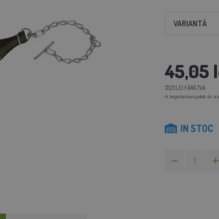
VARIANTĂ
45,05 l
37,23 LEI FĂRĂ TVA
A legalacsonyabb ár az
IN STOC