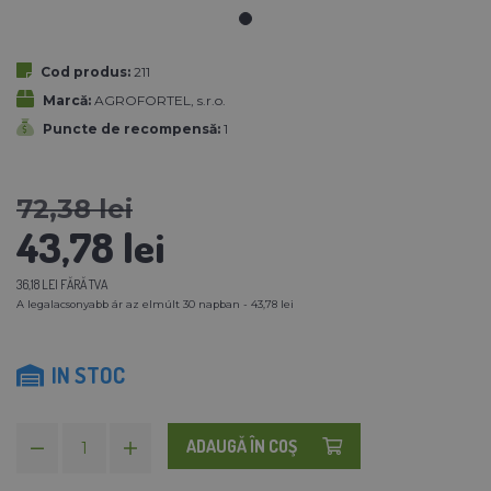
Cod produs:
211
Marcă:
AGROFORTEL, s.r.o.
Puncte de recompensă:
1
72,38 lei
43,78 lei
36,18 LEI FĂRĂ TVA
A legalacsonyabb ár az elmúlt 30 napban - 43,78 lei
IN STOC
ADAUGĂ ÎN COŞ