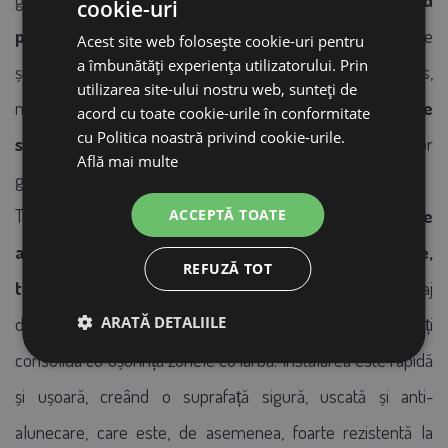
cookie-uri
prin ele,
asigurând un mediu curat și uscat pentru animale
Acest site web folosește cookie-uri pentru
a îmbunătăți experiența utilizatorului. Prin
și confort pentru dvs. atunci când le manipulați. În plus,
utilizarea site-ului nostru web, sunteți de
materialul plastic al grătarului susține
picioarele
acord cu toate cookie-urile în conformitate
cu Politica noastră privind cookie-urile.
sănătoase de pasăre
, ceea ce contribuie la sănătatea lor
Află mai multe
generală.
Totuși, grătarul poate fi folosit și
în alte medii în care este
ACCEPTĂ TOATE
adesea umed sau umed,
precum
pivnițe, ateliere,
REFUZĂ TOT
terase sau în jurul piscinelor.
Folosirea acestuia ca pavaj
ARATĂ DETALIILE
din iarbă din plastic este un alt bonus, datorită căruia puteți
consolida cu ușurință zonele cu iarbă. Instalarea este rapidă
și ușoară, creând o suprafață sigură, uscată și anti-
alunecare, care este, de asemenea, foarte rezistentă la