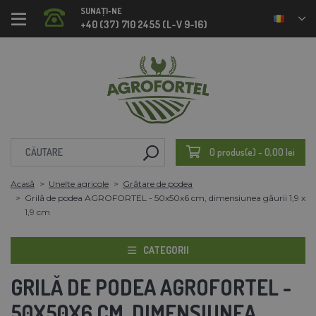
SUNAȚI-NE
+40 (37) 710 2455 (L-V 9-16)
0 produs(e) - 0,00 lei
Acasă
Unelte agricole
Grătare de podea
Grilă de podea AGROFORTEL - 50x50x6 cm, dimensiunea găurii 1,9 x
1,9 cm
CATEGORII
GRILĂ DE PODEA AGROFORTEL -
50X50X6 CM, DIMENSIUNEA