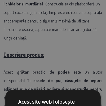
lichidelor și murdăriei
. Construcția sa din plastic oferă un
suport excelent și, în același timp, este echipat cu o suprafață
antiderapante pentru o siguranță maximă de utilizare.
Întreținere ușoară, capacitate mare de încărcare și durată
lungă de viață.
Descriere produs:
Acest
grătar practic de podea
este un ajutor
indispensabil în
casele de pui, căsuțele de iepuri,
adăposturile de păsări, voliere și adăposturile pentru
păsări și alte animale.
Datorită designului său special cu
Acest site web folosește
găuri
, toate excrementele, apa și alte impurități cad