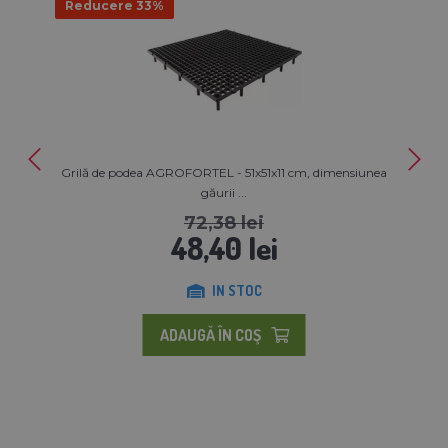
Reducere 33%
Grilă de podea AGROFORTEL - 51x51x11 cm, dimensiunea
găurii ...
72,38 lei
48,40 lei
IN STOC
ADAUGĂ ÎN COŞ