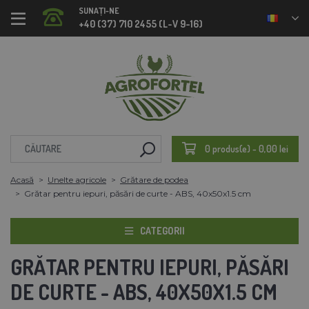
SUNAȚI-NE
+40 (37) 710 2455 (L-V 9-16)
0 produs(e) - 0,00 lei
Acasă
Unelte agricole
Grătare de podea
Grătar pentru iepuri, păsări de curte - ABS, 40x50x1.5 cm
CATEGORII
GRĂTAR PENTRU IEPURI, PĂSĂRI
DE CURTE - ABS, 40X50X1.5 CM