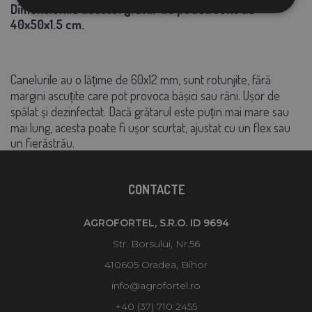
Dimensiunile acestui grătar de podea sunt de
40x50
x1.5
cm.
Canelurile au o lățime de
60x
12 mm, sunt rotunjite, fără
margini ascuțite care pot provoca bășici sau răni. Ușor de
spălat și dezinfectat. Dacă grătarul este puțin mai mare sau
mai lung, acesta poate fi ușor scurtat, ajustat cu un flex sau
un fierăstrău.
CONTACTE
AGROFORTEL, S.R.O. ID 9694
Str. Borsului, Nr.56
410605 Oradea, Bihor
info@agrofortel.ro
+40 (37) 710 2455