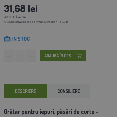
31,68 lei
26,18 LEI FĂRĂ TVA
A legalacsonyabb ár az elmúlt 30 napban - 31,68 lei
IN STOC
ADAUGĂ ÎN COŞ
DESCRIERE
CONSILIERE
G
rătar pentru iepuri, păsări de curte -