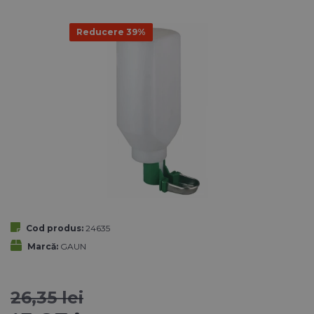
Reducere 39%
Cod produs:
24635
Marcă:
GAUN
26,35 lei