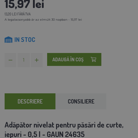
15,97 lei
13,20 LEI FĂRĂ TVA
A legalacsonyabb ár az elmúlt 30 napban - 15,97 lei
IN STOC
ADAUGĂ ÎN COŞ
DESCRIERE
CONSILIERE
Adăpător nivelat pentru păsări de curte,
iepuri - 0,5 l - GAUN 24635