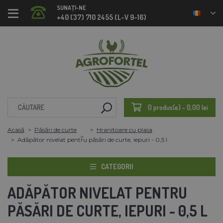
SUNAȚI-NE
+40 (37) 710 2455 (L-V 9-16)
0 produs(e) - 0,00 lei
Acasă
Păsări de curte
Hranitoare cu plasa
Adăpător nivelat pentru păsări de curte, iepuri - 0,5 l
CATEGORII
ADĂPĂTOR NIVELAT PENTRU
PĂSĂRI DE CURTE, IEPURI - 0,5 L