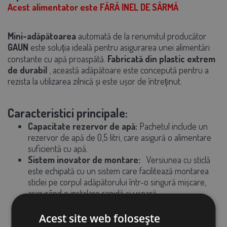
Acest alimentator este FĂRĂ INEL DE SÂRMĂ
Mini-adăpătoarea
automată
de la renumitul producător
GAUN
este soluția ideală pentru asigurarea unei alimentări
constante cu apă proaspătă.
Fabricată din plastic extrem
de durabil
, această adăpătoare este concepută pentru a
rezista la utilizarea zilnică și este ușor de întreținut.
Caracteristici principale:
Capacitate rezervor de apă:
Pachetul include un
rezervor de apă de 0,5 litri, care asigură o alimentare
suficientă cu apă.
Sistem inovator de montare:
Versiunea cu sticlă
este echipată cu un sistem care facilitează montarea
sticlei pe corpul adăpătorului într-o singură mișcare,
asigurând o instalare rapidă și ușoară.
Bol cu fund metalic de înaltă calitate:
Material
rezistent împotriva mușcăturilor
Acest site web folosește
Fixare fixă la cușcă:
În plasă se taie o gaură cu