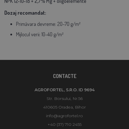
NPK 12-10-18 + 2,7% Mg + oligoelemente
Dozaj recomandat:
Primăvara devreme:
20–70 g/m²
Mijlocul verii:
10–40 g/m²
CONTACTE
AGROFORTEL, S.R.O. ID 9694
Str. Borsului, Nr.56
410605 Oradea, Bihor
info@agrofortel.ro
+40 (37) 710 2455