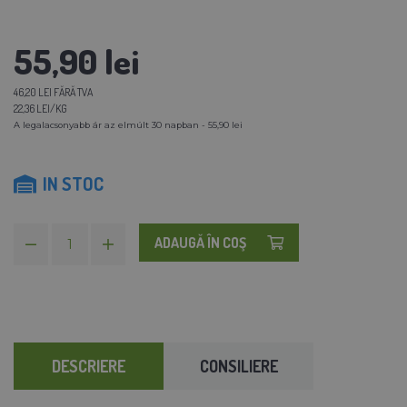
55,90 lei
46,20 LEI FĂRĂ TVA
22,36 LEI/KG
A legalacsonyabb ár az elmúlt 30 napban - 55,90 lei
IN STOC
ADAUGĂ ÎN COŞ
DESCRIERE
CONSILIERE