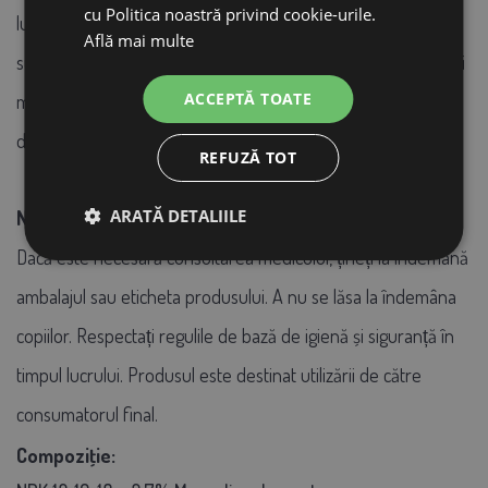
cu Politica noastră privind cookie-urile.
lungă.
Pentru
plantațiile tinere
sau soluri cu rezerve
Află mai multe
suficiente de nutrienți, alegeți o doză mai mică.
Pentru
pomii
ACCEPTĂ TOATE
mai bătrâni
sau pe
soluri mai puțin fertile,
recomandăm o
doză mai mare.
REFUZĂ TOT
ARATĂ DETALIILE
Notificare privind siguranța:
Dacă este necesară consultarea medicului, țineți la îndemână
ambalajul sau eticheta produsului. A nu se lăsa la îndemâna
copiilor. Respectați regulile de bază de igienă și siguranță în
timpul lucrului. Produsul este destinat utilizării de către
consumatorul final.
Compoziţie: