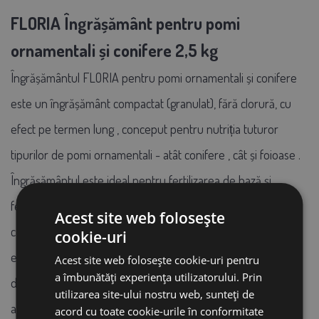
FLORIA Îngrășământ pentru pomi
ornamentali și conifere 2,5 kg
Îngrășământul FLORIA pentru pomi ornamentali și conifere
este
un îngrășământ compactat (granulat), fără clorură,
cu
efect pe termen lung
, conceput pentru nutriția
tuturor
tipurilor de pomi ornamentali
- atât
conifere
,
cât și
foioase
.
Îngrășământul este ideal pentru
fertilizarea de bază și
fertilizarea regulată
în timpul sezonului de creștere. Datorită
Acest site web folosește
conținutului de azot în forme multiple, inclusiv o formă cu
cookie-uri
efect prelungit, este posibilă
reducerea frecvenței aplicării
la
Acest site web folosește cookie-uri pentru
a îmbunătăți experiența utilizatorului. Prin
doar două ori pe an
. Acest lucru asigură că plantele au un
utilizarea site-ului nostru web, sunteți de
aport regulat și echilibrat de nutrienți
pentru o perioadă mai
acord cu toate cookie-urile în conformitate