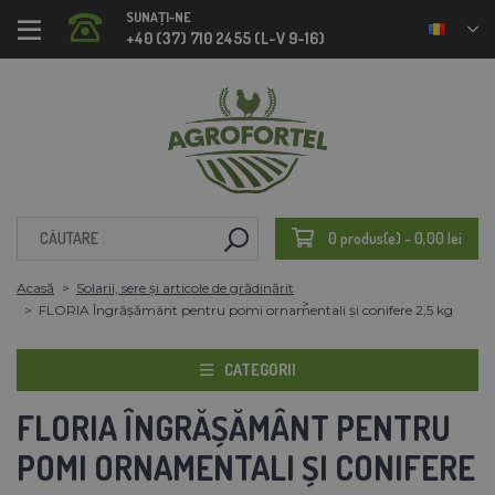
SUNAȚI-NE
+40 (37) 710 2455 (L-V 9-16)
0 produs(e) - 0,00 lei
Acasă
Solarii, sere și articole de grădinărit
FLORIA Îngrășământ pentru pomi ornamentali și conifere 2,5 kg
CATEGORII
FLORIA ÎNGRĂȘĂMÂNT PENTRU
POMI ORNAMENTALI ȘI CONIFERE