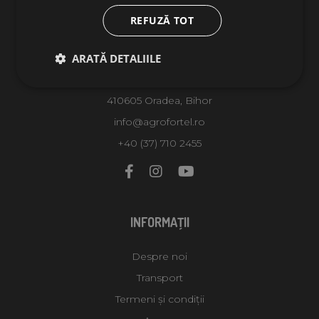
REFUZĂ TOT
CONTACTE
AGROFORTEL, S.R.O. ID 9694
ARATĂ DETALIILE
Str. Borsului, Nr.56
410605 Oradea, Bihor
info@agrofortel.ro
+40 (37) 710 2455
INFORMAŢII
Despre noi
Transport
Termeni și condiții