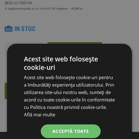
38,00 LEI FĂRĂ TVA
A legalacsonyabb ár az elmúlt 30 napban - 45,98 lei
IN STOC
ADAUGĂ ÎN COŞ
Acest site web folosește
cookie-uri
Acest site web folosește cookie-uri pentru
a îmbunătăți experiența utilizatorului. Prin
DESCRIERE
CONSILIERE
utilizarea site-ului nostru web, sunteți de
acord cu toate cookie-urile în conformitate
cu Politica noastră privind cookie-urile.
Află mai multe
ACCEPTĂ TOATE