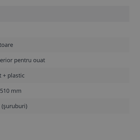
toare
terior pentru ouat
 + plastic
×510 mm
 (șuruburi)