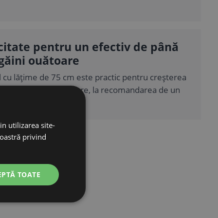
itate pentru un efectiv de până
 găini ouătoare
 cu lățime de 75 cm este practic pentru creșterea
imativ 15 găini ouătoare, la recomandarea de un
entru 5 găini ouătoare.
n utilizarea site-
noastră privind
EPTĂ TOATE