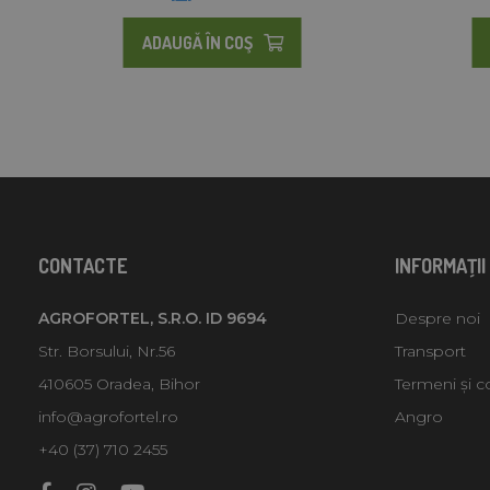
ADAUGĂ ÎN COŞ
CONTACTE
INFORMAŢII
AGROFORTEL, S.R.O. ID 9694
Despre noi
Str. Borsului, Nr.56
Transport
410605 Oradea, Bihor
Termeni și co
info@agrofortel.ro
Angro
+40 (37) 710 2455