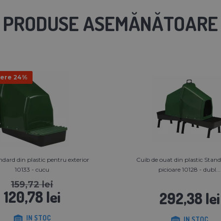
PRODUSE ASEMĂNĂTOARE
ere 24%
dard din plastic pentru exterior
Cuib de ouat din plastic Stand
10133 - cucu
picioare 10128 - dubl...
159,72 lei
120,78 lei
292,38 lei
IN STOC
IN STOC