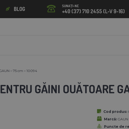
SUNAȚI-NE
BLOG
+40 (37) 710 2455 (L-V 9-16)
 GAUN – 75 cm – 10094
ENTRU GĂINI OUĂTOARE GA
Cod produs:
Marcă:
GAUN
Puncte de r