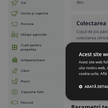
des.
Cai
Ovine și caprine
Colectarea 
Porcine
Coșul de jos păst
Utilaje agricole
colectarea zilnică
Cuști pentru
prepelițe
Acest site w
Antiparazitare
Acest site web fol
ului nostru web, s
Montaj și î
Câini
cookie-urile.
Află
Cuibarul se fixea
Pisici
puteți da jos cu 
ARATĂ DETAL
Capcane foto
Pescuit
Parametri te