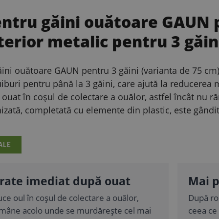
ntru găini ouătoare GAUN p
terior metalic pentru 3 găi
ini ouătoare GAUN pentru 3 găini (varianta de 75 cm) e
iburi pentru până la 3 găini, care ajută la reducerea m
uat în coșul de colectare a ouălor, astfel încât nu ră
izată, completată cu elemente din plastic, este gândită
ALE
rate imediat după ouat
Mai p
uce oul în coșul de colectare a ouălor,
După ros
rămâne acolo unde se murdărește cel mai
ceea ce 