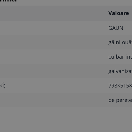
Valoare
GAUN
găini ouă
cuibar in
galvanizat
×Î)
798×515
pe perete