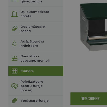
găini, țarcuri
Uși automatizate
cotețe
Deplumătoare
păsări
Adăpătoare și
hrănitoare
Dăunători -
capcane, momeli
Cuibare
Peletizatoare
pentru furaje
(prese)
DESCRIERE
Tocătoare furaje