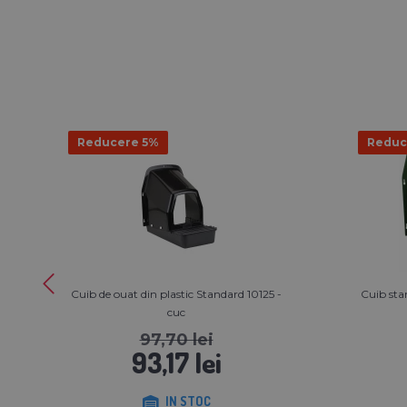
Reducere 5%
Reduc
Cuib de ouat din plastic Standard 10125 -
Cuib stan
cuc
97,70 lei
93,17 lei
IN STOC