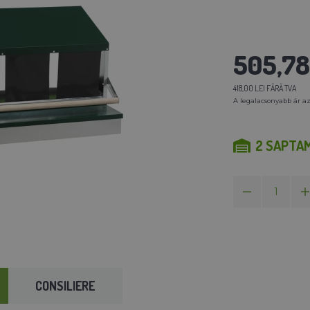
505,78 
418,00 LEI FĂRĂ TVA
A legalacsonyabb ár az
2 SAPTA
CONSILIERE