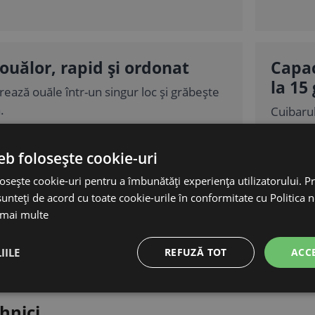
ouălor, rapid și ordonat
Capac
la 15
rează ouăle într-un singur loc și grăbește
.
Cuibarul
a aprox
cuibar p
eb folosește cookie-uri
osește cookie-uri pentru a îmbunătăți experiența utilizatorului. Pri
unteți de acord cu toate cookie-urile în conformitate cu Politica 
ntreținere ușoare în coteț
 mai multe
ză pe perete cu șuruburi, iar la curățare îl
ușurință.
IILE
REFUZĂ TOT
ACC
hnici