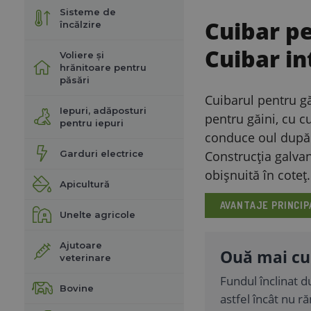
Sisteme de
Cuibar pe
încălzire
Cuibar in
Voliere și
hrănitoare pentru
păsări
Cuibarul pentru gă
Iepuri, adăposturi
pentru găini, cu cu
pentru iepuri
conduce oul după o
Garduri electrice
Construcția galvan
obișnuită în coteț.
Apicultură
AVANTAJE PRINCIP
Unelte agricole
Ajutoare
Ouă mai cu
veterinare
Fundul înclinat d
Bovine
astfel încât nu 