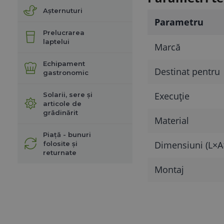
Așternuturi
Parametru
Prelucrarea
laptelui
Marcă
Echipament
Destinat pentru
gastronomic
Execuție
Solarii, sere și
articole de
grădinărit
Material
Piață - bunuri
Dimensiuni (L×A
folosite și
returnate
Montaj