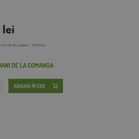
lei
 elmúlt 30 napban - 505,78 lei
MANI DE LA COMANDA
ADAUGĂ ÎN COŞ