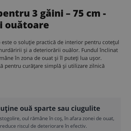
entru 3 găini – 75 cm
-
ni ouătoare
ste o soluție practică de interior pentru cotețul
urdăririi și a deteriorării ouălor. Fundul înclinat
mâne în zona de ouat și îl puteți lua ușor.
 pentru curățare simplă și utilizare zilnică
uține ouă sparte sau ciugulite
togolire, oul rămâne în coș, în afara zonei de ouat,
reduce riscul de deteriorare în efectiv.