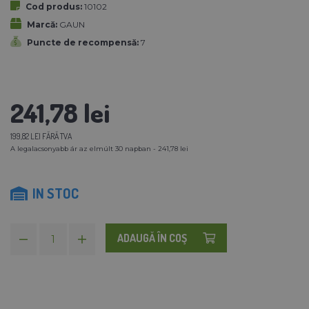
Cod produs:
10102
Marcă:
GAUN
Puncte de recompensă:
7
241,78 lei
199,82 LEI FĂRĂ TVA
A legalacsonyabb ár az elmúlt 30 napban - 241,78 lei
IN STOC
ADAUGĂ ÎN COŞ