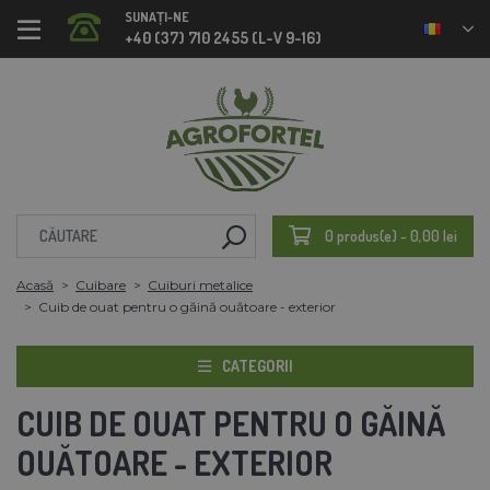
SUNAȚI-NE
+40 (37) 710 2455 (L-V 9-16)
0 produs(e) - 0,00 lei
Acasă
Cuibare
Cuiburi metalice
Cuib de ouat pentru o găină ouătoare - exterior
CATEGORII
CUIB DE OUAT PENTRU O GĂINĂ
OUĂTOARE - EXTERIOR