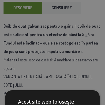
DESCRIERE
CONSILIERE
Cuib de ouat galvanizat pentru o găină. 1 cuib de ouat
este suficient pentru un efectiv de până la 5 găini.
Fundul este înclinat - ouăle se rostogolesc în partea
de jos și sunt protejate împotriva murdăririi.
Materialul este ușor de curățat. Asamblare și dezasamblare
ușoară.
VARIANTA EXTERIOARĂ - AMPLASATĂ ÎN EXTERIORUL
COTEȚULUI.
Parametrii tehnici:
Acest site web folosește
1 cuib de ouat pentru până la 5 găini