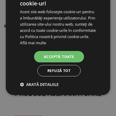
cookie-uri
material: plastic de înaltă calitate și zinc
Acest site web folosește cookie-uri pentru
ambalaj: 1 bucată în cutie de carton, 267 x 520 x
a îmbunătăți experiența utilizatorului. Prin
utilizarea site-ului nostru web, sunteți de
480 mm
acord cu toate cookie-urile în conformitate
adâncimea coșului 160 mm
cu Politica noastră privind cookie-urile.
Află mai multe
ACCEPTĂ TOATE
REFUZĂ TOT
ARATĂ DETALIILE
PRODUSE ASEMĂNĂTOARE