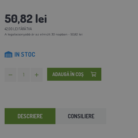
50,82 lei
42,00 LEI FĂRĂ TVA
A legalacsonyabb ár az elmúlt 30 napban - 50,82 lei
IN STOC
ADAUGĂ ÎN COŞ
DESCRIERE
CONSILIERE