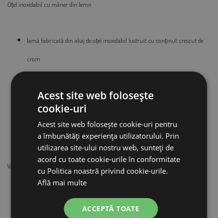
Oțel inoxidabil cu mâner din lemn
lamă fabricată din aliaj de oțel inoxidabil lustruit cu conținut crescut de
crom
mâner din lemn de esență tare impregnat cu apă
Acest site web folosește
cookie-uri
Acest site web folosește cookie-uri pentru
lungime 21 cm
a îmbunătăți experiența utilizatorului. Prin
utilizarea site-ului nostru web, sunteți de
acord cu toate cookie-urile în conformitate
Variante:
cu Politica noastră privind cookie-urile.
Află mai multe
dreapta
ACCEPTĂ TOATE