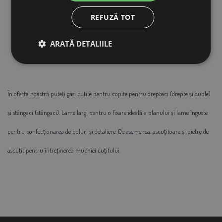
REFUZĂ TOT
stânga
ARATĂ DETALIILE
dublu față-verso
În oferta noastră puteți găsi cuțite pentru copite pentru dreptaci (drepte și duble)
și stângaci (stângaci). Lame largi pentru o fixare ideală a planului și lame înguste
pentru confecționarea de boluri și detaliere. De asemenea, ascuțitoare și pietre de
ascuțit pentru întreținerea muchiei cuțitului.