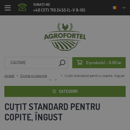
SUNAȚI-NE
+40 (37) 710 2455 (L-V 9-16)
0 produs(e) - 0,00 lei
Acasă
Ovine și caprine
Cuțit standard pentru copite, îngust
CATEGORII
CUȚIT STANDARD PENTRU
COPITE, ÎNGUST