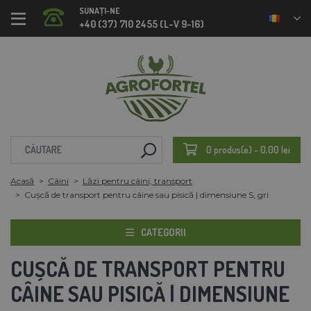
SUNAȚI-NE
+40 (37) 710 2455 (L-V 9-16)
0 produs(e) - 0,00 lei
Acasă
Câini
Lăzi pentru câini, transport
Cușcă de transport pentru câine sau pisică | dimensiune S, gri
CATEGORII
CUȘCĂ DE TRANSPORT PENTRU
CÂINE SAU PISICĂ | DIMENSIUNE