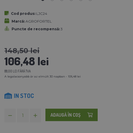
Cod produs:
LJC24
Marcă:
AGROFORTEL
Puncte de recompensă:
3
148,50 lei
106,48 lei
88,00 LEI FĂRĂ TVA
A legalacsonyabb ár az elmúlt 30 napban - 106,48 lei
IN STOC
ADAUGĂ ÎN COŞ