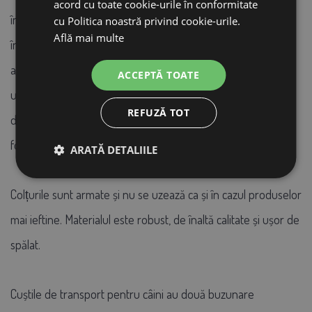
acord cu toate cookie-urile în conformitate
îndepărtată și spălată. Câinele sau pisica dvs. se va simți
cu Politica noastră privind cookie-urile.
Află mai multe
întotdeauna bine. Inserția din plasă pe părțile laterale
asigură, de asemenea, că animalul de companie își poate
ACCEPTĂ TOATE
urmări bine împrejurimile și se simte mult mai confortabil
REFUZĂ TOT
decât într-o cușcă închisă. În plus, oferă o circulație a aerului
foarte bună.
ARATĂ DETALIILE
Colțurile sunt armate și nu se uzează ca și în cazul produselor
mai ieftine. Materialul este robust, de înaltă calitate și ușor de
spălat.
Cuștile de transport pentru câini au două buzunare