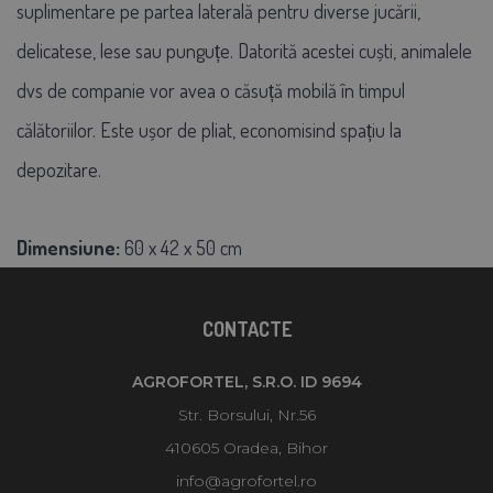
suplimentare pe partea laterală pentru diverse jucării,
delicatese, lese sau punguțe. Datorită acestei cuști, animalele
dvs de companie vor avea o căsuță mobilă în timpul
călătoriilor. Este ușor de pliat, economisind spațiu la
depozitare.
Dimensiune:
60 x 42 x 50 cm
CONTACTE
AGROFORTEL, S.R.O. ID 9694
Str. Borsului, Nr.56
410605 Oradea, Bihor
info@agrofortel.ro