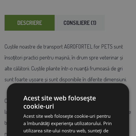
DESCRIERE
CONSILIERE (1)
Cuștile noastre de transport AGROFORTEL for PETS sunt
însoțitori practici pentru mașină, în drum spre veterinar și
alte călătorii. Cuștile pliante într-o nuanță frumoasă de gri
sunt foarte ușoare și sunt disponibile în diferite dimensiuni.
Acest site web folosește
Cușca de transport poate fi deschisă cu fermoar în partea
cookie-uri
laterală, frontală și superioară. Mânerul practic o face ușor de
Acest site web folosește cookie-uri pentru
transportat. Cadrul tubular din oțel asigură stabilitatea
a îmbunătăți experiența utilizatorului. Prin
utilizarea site-ului nostru web, sunteți de
necesară. Partea inferioară este căptușită și poate fi