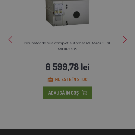
Incubator de oua complet automat PL MASCHINE
MIDIF230S
6 599,78 lei
NU ESTE ÎN STOC
ADAUGĂ ÎN COŞ