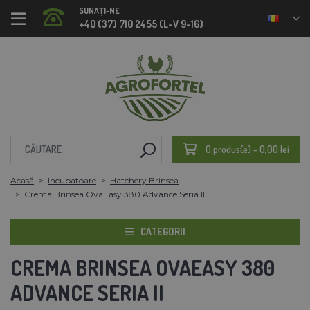
SUNAȚI-NE
+40 (37) 710 2455 (L-V 9-16)
0 produs(e) - 0,00 lei
Acasă
Incubatoare
Hatchery Brinsea
Crema Brinsea OvaEasy 380 Advance Seria II
CATEGORII
CREMA BRINSEA OVAEASY 380
ADVANCE SERIA II