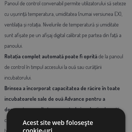
Panoul de control convenabil permite utilizatorului să seteze
cu ușurință temperatura, umiditatea (numai versiunea EX),
ventilația și rotația. Nivelurile de temperatură și umiditate
sunt afișate pe un afișaj digital calibrat pe partea din față a
panoului.
Rotația complet automată poate fi oprită
de la panoul
de control în timpul accesului la ouă sau curățării
incubatorului.
Brinsea a încorporat capacitatea de răcire în toate
incubatoarele sale de ouă Advance pentru a
demonstra rezultate crescute la incubație.
Această
caracteristică oprește încălzitorul incubatorului și alarma de
Acest site web folosește
cookie-uri
temperatură scăzută pentru timpul selectat, dar ventilatorul