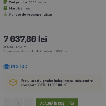
Cod produs:
380Advance
Marcă:
Brinsea
Puncte de recompensă:
211
7 037,80 lei
5 816,36 LEI FĂRĂ TVA
A legalacsonyabb ár az elmúlt 30 napban - 7 037,80 lei
IN STOC
Prețul acestui produs îndeplinește limita pentru
transport GRATUIT (990,00 lei).
ADAUGĂ ÎN COŞ