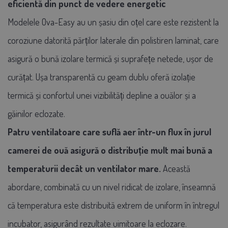
eficientă din punct de vedere energetic
Modelele Ova-Easy au un șasiu din oțel care este rezistent la
coroziune datorită părților laterale din polistiren laminat, care
asigură o bună izolare termică și suprafețe netede, ușor de
curățat. Ușa transparentă cu geam dublu oferă izolație
termică și confortul unei vizibilități depline a ouălor și a
găinilor eclozate.
Patru ventilatoare care suflă aer într-un flux în jurul
camerei de ouă asigură o distribuție mult mai bună a
temperaturii decât un ventilator mare.
Această
abordare, combinată cu un nivel ridicat de izolare, înseamnă
că temperatura este distribuită extrem de uniform în întregul
incubator, asigurând rezultate uimitoare la eclozare.