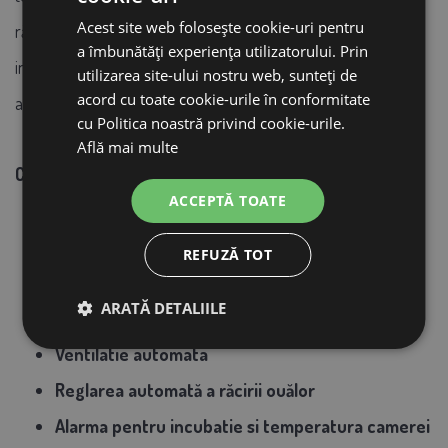
Acest site web folosește cookie-uri pentru
rămâne în funcțiune. La sfârșitul timpului de răcire,
a îmbunătăți experiența utilizatorului. Prin
incubatorul revine la temperatura normală și alarma este
utilizarea site-ului nostru web, sunteți de
acord cu toate cookie-urile în conformitate
activată automat.
cu Politica noastră privind cookie-urile.
Află mai multe
CARACTERISTICI CHEIE DE VACANȚĂ:
ACCEPTĂ TOATE
Fabricat în EUROPA - Marea Britanie (calitate
superioară)
REFUZĂ TOT
Usi cu izolatie dubla si plexiglas
ARATĂ DETALIILE
Rotirea automată a ouălor
Ventilatie automata
Reglarea automată a răcirii ouălor
Alarma pentru incubatie si temperatura camerei