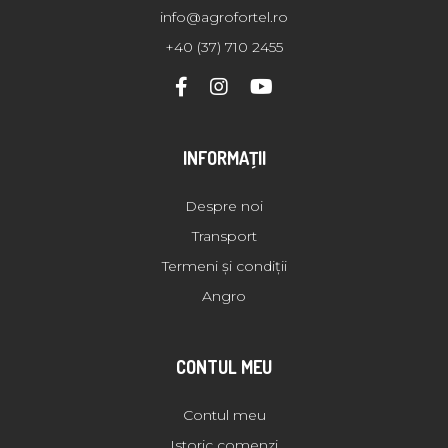
info@agrofortel.ro
+40 (37) 710 2455
INFORMAŢII
Despre noi
Transport
Termeni și condiții
Angro
CONTUL MEU
Contul meu
Istoric comenzi