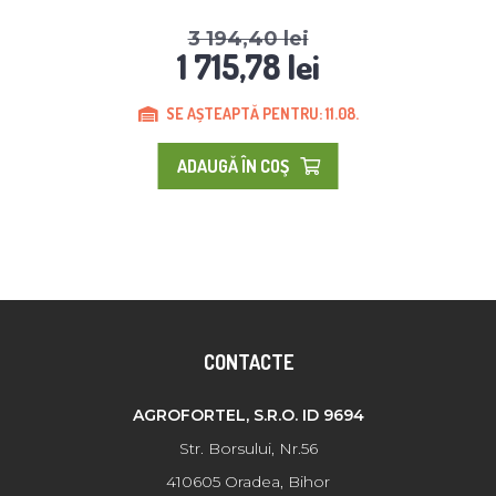
3 194,40 lei
1 715,78 lei
SE AȘTEAPTĂ PENTRU: 11.08.
ADAUGĂ ÎN COŞ
CONTACTE
AGROFORTEL, S.R.O. ID 9694
Str. Borsului, Nr.56
410605 Oradea, Bihor