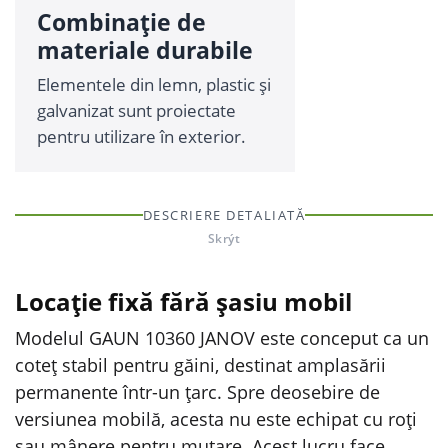
Combinație de
materiale durabile
Elementele din lemn, plastic și
galvanizat sunt proiectate
pentru utilizare în exterior.
DESCRIERE DETALIATĂ
Skrýt
Locație fixă fără șasiu mobil
Modelul GAUN 10360 JANOV este conceput ca un
coteț stabil pentru găini, destinat amplasării
permanente într-un țarc. Spre deosebire de
versiunea mobilă, acesta nu este echipat cu roți
sau mânere pentru mutare. Acest lucru face