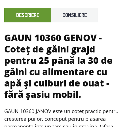
DESCRIERE
CONSILIERE
GAUN 10360 GENOV
-
Coteț de găini grajd
pentru 25 până la 30 de
găini cu alimentare cu
apă și cuiburi de ouat -
fără șasiu mobil.
GAUN 10360 JANOV este un coteț practic pentru
creșterea puilor, conceput pentru plasarea
permanentă într-un țarc sau în grădină. Oferă