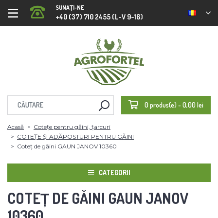
SUNAȚI-NE
+40 (37) 710 2455 (L-V 9-16)
0 produs(e) - 0,00 lei
Acasă
Cotețe pentru găini, țarcuri
COTEȚE ȘI ADĂPOSTURI PENTRU GĂINI
Coteț de găini GAUN JANOV 10360
CATEGORII
COTEȚ DE GĂINI GAUN JANOV
10360