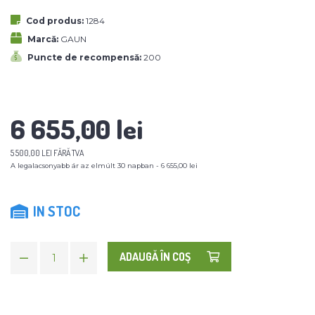
Cod produs:
1284
Marcă:
GAUN
Puncte de recompensă:
200
6 655,00 lei
5 500,00 LEI FĂRĂ TVA
A legalacsonyabb ár az elmúlt 30 napban - 6 655,00 lei
IN STOC
ADAUGĂ ÎN COŞ