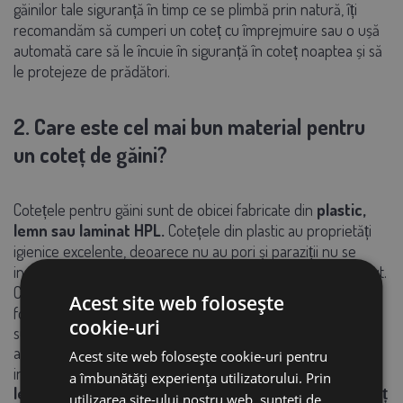
găinilor tale siguranță în timp ce se plimbă prin natură, îți
recomandăm să cumperi un coteț cu împrejmuire sau o ușă
automată care să le încuie în siguranță în coteț noaptea și să
le protejeze de prădători.
2. Care este cel mai bun material pentru
un coteț de găini?
Cotețele pentru găini sunt de obicei fabricate din
plastic,
lemn sau laminat HPL.
Cotețele din plastic au proprietăți
igienice excelente, deoarece nu au pori și paraziții nu se
instalează în ele - prin urmare, sunt foarte ușor de întreținut.
Cu toate acestea, iarna, un coteț din plastic poate îngheța
Acest site web folosește
foarte ușor și, prin urmare, este necesară izolarea
cookie-uri
suplimentară a acestuia, ceea ce poate fi în detrimentul
aspectului estetic din exterior sau în detrimentul spațiului
Acest site web folosește cookie-uri pentru
interior și al confortului găinilor din interior. Dimpotrivă
,
a îmbunătăți experiența utilizatorului. Prin
lemnul are proprietăți izolatoare excelente - un coteț
utilizarea site-ului nostru web, sunteți de