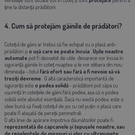
ține la distanță prădătorii.
4. Cum să protejăm găinile de prădători?
Cotețul de găini ar trebui să fie echipat cu o plasă anti-
prădători și
o ușă care se poate încuia
.
Ușile noastre
automate
pot fi deosebit de utile, deoarece vor încuia în
siguranță găinile în coteț noaptea și le vor elibera din nou
dimineața - totul
fără efort sau fără a fi nevoie să vă
treziți devreme
. O altă caracteristică importantă de
siguranță este
o podea solidă
- prădătorii pot săpa cu
ușurință în cotețele de găini fără podea, așa că o podea
solidă este absolut esențială. Dacă nu există podea, este o
idee bună să fixați cotețul de jos cu cel puțin o plasă care
poate fi atașată de pereții perimetrali.
O altă linie de apărare împotriva dăunătorilor poate fi
reprezentată de capcanele și țepușele noastre, sau
de repelentele de mirosuri și jder cu ultrasunete
,