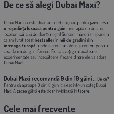
De ce să alegi Dubai Maxi?
Dubai Maxi nu este doar un coteț obișnuit pentru găini - este
o reședință luxoasă pentru găini
, îndrăgită nu doar de
locuitorii săi, ci și de clienții noștri! Suntem mândri să spunem
că am livrat acest
bestseller
în
mii de grădini din
întreaga Europă
, unde a oferit un cămin și confort pentru
zeci de mii de găini fericite. Fie că aveți găini ouătoare
experimentate sau începătoare, fiecare dintre ele va adora
Dubai Maxi!
Dubai Maxi recomandă
9 din 10 găini
.
...De ce?
Pentru că aproape 9 din 10 găini trăiesc într-un coteț Dubai
Maxi! A zecea găină este doar invidioasă în tăcere.
Cele mai frecvente