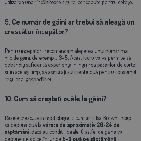
utilizarea unor încălzitoare sigure, concepute pentru cotețe.
9. Ce număr de găini ar trebui să aleagă un
crescător începător?
Pentru începători, recomandăm alegerea unui număr mai
mic de găini, de exemplu
3-5.
Acest lucru vă va permite să
dobândiți suficientă experiență în îngrijirea păsărilor de curte
și, în același timp, să asigurați suficiente ouă pentru consumul
regulat al gospodăriei.
10. Cum să creșteți ouăle la găini?
Rasele crescute în mod obișnuit, cum ar fi Isa Brown, încep
să depună ouă la
vârsta de aproximativ 20-24 de
săptămâni,
dacă au condiții ideale. O astfel de găină va
depune de obicei în jur de
5-6 ouă pe săptămână
.