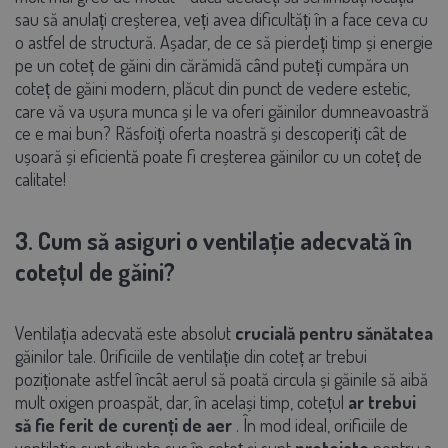
sau să anulați creșterea, veți avea dificultăți în a face ceva cu
o astfel de structură. Așadar, de ce să pierdeți timp și energie
pe un coteț de găini din cărămidă când puteți cumpăra un
coteț de găini modern, plăcut din punct de vedere estetic,
care vă va ușura munca și le va oferi găinilor dumneavoastră
ce e mai bun? Răsfoiți oferta noastră și descoperiți cât de
ușoară și eficientă poate fi creșterea găinilor cu un coteț de
calitate!
3. Cum să asiguri o ventilație adecvată în
cotețul de găini?
Ventilația adecvată este absolut
crucială
pentru sănătatea
găinilor tale. Orificiile de ventilație din coteț ar trebui
poziționate astfel încât aerul să poată circula și găinile să aibă
mult oxigen proaspăt, dar, în același timp, cotețul
ar trebui
să fie ferit de curenți de aer
. În mod ideal, orificiile de
ventilație sunt situate sus în coteț și sunt
protejate
pentru a