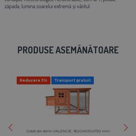
zăpada, lumina soarelui extremă și vântul.
PRODUSE ASEMĂNĂTOARE
Reducere 3%
Transport gratuit
Coteț din lemn VALENCIE, 1820x1030x750 mm