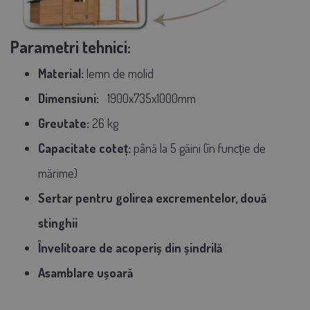
Parametri tehnici:
Material:
lemn de molid
Dimensiuni:
1900x735x1000mm
Greutate:
26 kg
Capacitate coteț:
până la 5 găini (în funcție de
mărime)
Sertar pentru golirea excrementelor, două
stinghii
Învelitoare de acoperiș din șindrilă
Asamblare ușoară