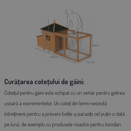
Curățarea cotețului de găini:
Cotețul pentru găini este echipat cu un sertar pentru golirea
ușoară a excrementelor.
Un coteț din lemn necesită
întreținere pentru a preveni bolile și paraziții cel puțin o dată
pe lună, de exemplu cu produsele noastre pentru bondari.