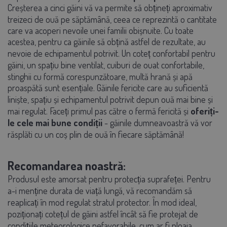
Creșterea a cinci găini vă va permite să obțineți aproximativ
treizeci de ouă pe săptămână, ceea ce reprezintă o cantitate
care va acoperi nevoile unei familii obișnuite. Cu toate
acestea, pentru ca găinile să obțină astfel de rezultate, au
nevoie de echipamentul potrivit. Un coteț confortabil pentru
găini, un spațiu bine ventilat, cuiburi de ouat confortabile,
stinghii cu formă corespunzătoare, multă hrană și apă
proaspătă sunt esențiale. Găinile fericite care au suficientă
liniște, spațiu și echipamentul potrivit depun ouă mai bine și
mai regulat. Faceți primul pas către o fermă fericită și
oferiți-
le cele mai bune condiții
- găinile dumneavoastră vă vor
răsplăti cu un coș plin de ouă în fiecare săptămână!
Recomandarea noastră:
Produsul este amorsat pentru protecția suprafeței. Pentru
a-i menține durata de viață lungă, vă recomandăm să
reaplicați în mod regulat stratul protector. În mod ideal,
poziționați cotețul de găini astfel încât să fie protejat de
condițiile meteorologice nefavorabile, cum ar fi ploaia,