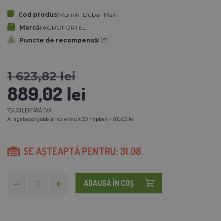
Cod produs:
Kurnik_Dubai_Maxi
Marcă:
AGROFORTEL
Puncte de recompensă:
27
1 623,82 lei
889,02 lei
734,73 LEI FĂRĂ TVA
A legalacsonyabb ár az elmúlt 30 napban - 889,02 lei
SE AȘTEAPTĂ PENTRU: 31.08.
ADAUGĂ ÎN COŞ