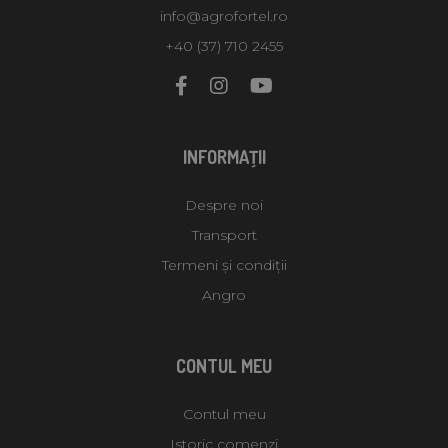
info@agrofortel.ro
+40 (37) 710 2455
INFORMAŢII
Despre noi
Transport
Termeni și condiții
Angro
CONTUL MEU
Contul meu
Istoric comenzi