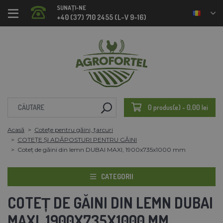
SUNAȚI-NE
+40 (37) 710 2455 (L-V 9-16)
0 produs(e) - 0,00 lei
Acasă
Cotețe pentru găini, țarcuri
COTEȚE ȘI ADĂPOSTURI PENTRU GĂINI
Coteț de găini din lemn DUBAI MAXI, 1900x735x1000 mm
CATEGORII
COTEȚ DE GĂINI DIN LEMN DUBAI
MAXI, 1900X735X1000 MM