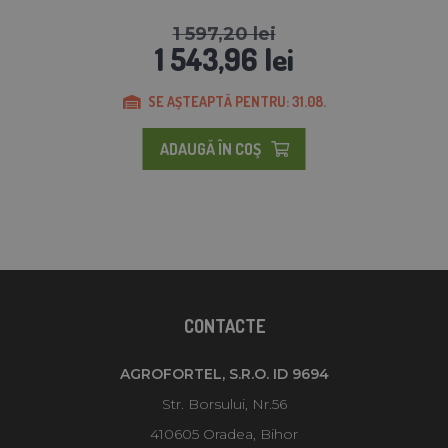
1 597,20 lei
1 543,96 lei
SE AȘTEAPTĂ PENTRU: 31.08.
ADAUGĂ ÎN COŞ
CONTACTE
AGROFORTEL, S.R.O. ID 9694
Str. Borsului, Nr.56
410605 Oradea, Bihor