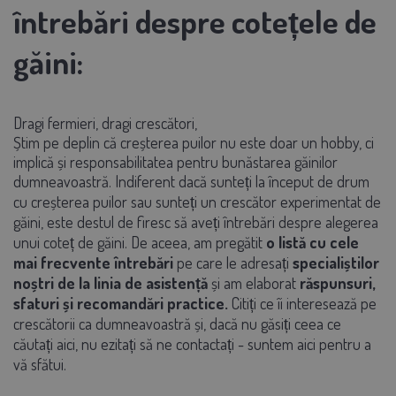
întrebări despre cotețele de
găini:
Dragi fermieri, dragi crescători,
Știm pe deplin că creșterea puilor nu este doar un hobby, ci
implică și responsabilitatea pentru bunăstarea găinilor
dumneavoastră. Indiferent dacă sunteți la început de drum
cu creșterea puilor sau sunteți un crescător experimentat de
găini, este destul de firesc să aveți întrebări despre alegerea
unui coteț de găini. De aceea, am pregătit
o listă cu cele
mai frecvente întrebări
pe care le adresați
specialiștilor
noștri de la linia de asistență
și am elaborat
răspunsuri,
sfaturi și recomandări practice.
Citiți ce îi interesează pe
crescătorii ca dumneavoastră și, dacă nu găsiți ceea ce
căutați aici, nu ezitați să ne contactați - suntem aici pentru a
vă sfătui.