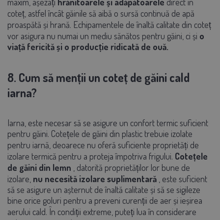
maxim, așezați
hrănitoarele și adăpătoarele
direct în
coteț, astfel încât găinile să aibă o sursă continuă de apă
proaspătă și hrană. Echipamentele de înaltă calitate din coteț
vor asigura nu numai un mediu sănătos pentru găini, ci și
o
viață fericită și o producție ridicată de ouă.
8. Cum să menții un coteț de găini cald
iarna?
Iarna, este necesar să se asigure un confort termic suficient
pentru găini. Cotețele de găini din plastic trebuie izolate
pentru iarnă, deoarece nu oferă suficiente proprietăți de
izolare termică pentru a proteja împotriva frigului.
Cotețele
de găini din lemn
, datorită proprietăților lor bune de
izolare,
nu necesită izolare suplimentară
, este suficient
să se asigure un așternut de înaltă calitate și să se sigileze
bine orice goluri pentru a preveni curenții de aer și ieșirea
aerului cald. În condiții extreme, puteți lua în considerare