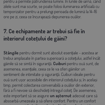
pentru a permite pătrunderea luminii. În lunile de iarnă, când
zilele sunt mai scurte, se poate folosi iluminarea artificială cu
temporizator pentru a prelungi perioada de lumină la 14-16
ore pe zi, ceea ce încurajează depunerea ouălor.
7. Ce echipamente ar trebui să fie în
interiorul cotețului de găini?
Stângile
pentru dormit sunt absolut esențiale - acestea ar
trebui amplasate în partea superioară a cotețului, astfel încât
găinile să se simtă în siguranță.
Cuiburi
pentru ouă sunt, de
asemenea, esențiale, ceea ce le va oferi găinilor un
sentiment de intimitate și siguranță. Cuiburi ideale pentru
ouă sunt ușor accesibile din interiorul cotețului și, în același
timp, permit colectarea convenabilă a ouălor din exterior,
fără a fi nevoie să deschideți întregul coteț. De asemenea,
este important să se asigure
un așternut
adecvat care să
absoarbă umezeala și să ofere confort. Pentru un confort