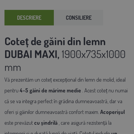
DESCRIERE
CONSILIERE
Coteț de găini din lemn
DUBAI MAXI,
1900x735x1000
mm
Vă prezentăm un coteț excepțional din lemn de molid, ideal
pentru
4-5 găini de mărime medie
. Acest coteț nu numai
că se va integra perfect în grădina dumneavoastră, dar va
oferi și găinilor dumneavoastră confort maxim.
Acoperișul
este prevăzut
cu șindrilă
, care asigură rezistență la
intemperii și o durată lungă de viață.
Cotețul include
un