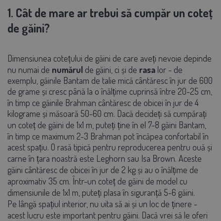
1. Cât de mare ar trebui să cumpăr un coteț
de găini?
Dimensiunea cotețului de găini de care aveți nevoie depinde
nu numai de
numărul
de găini, ci și de
rasa
lor - de
exemplu, găinile Bantam de talie mică cântăresc în jur de 600
de grame și cresc până la o înălțime cuprinsă între 20-25 cm,
în timp ce găinile Brahman cântăresc de obicei în jur de 4
kilograme și măsoară 50-60 cm. Dacă decideți să cumpărați
un coteț de găini de 1x1 m, puteți ține în el 7-8 găini Bantam,
în timp ce maximum 2-3 Brahman pot încăpea confortabil în
acest spațiu. O rasă tipică pentru reproducerea pentru ouă și
carne în țara noastră este Leghorn sau Isa Brown. Aceste
găini cântăresc de obicei în jur de 2 kg și au o înălțime de
aproximativ 35 cm. Într-un coteț de găini de model cu
dimensiunile de 1x1 m, puteți plasa în siguranță 5-6 găini.
Pe lângă spațiul interior, nu uita să ai și un loc de ținere -
acest lucru este important pentru găini. Dacă vrei să le oferi