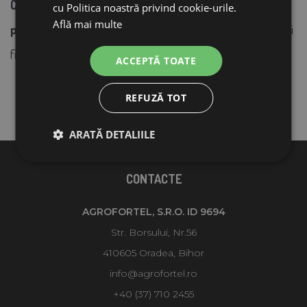
Coș de aspirație din alamă pentru toate tipurile de
cu Politica noastră privind cookie-urile.
Află mai multe
pompe
pentru pășuni, cu clapetă de reținere, filet interior și
filtru din oțel inoxidabil.
ACCEPTĂ TOATE
REFUZĂ TOT
Atașamentul pentru furtun nu este inclus.
ARATĂ DETALIILE
CONTACTE
AGROFORTEL, S.R.O. ID 9694
Str. Borsului, Nr.56
410605 Oradea, Bihor
info@agrofortel.ro
+40 (37) 710 2455