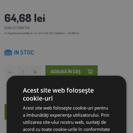
64,68 lei
53,45 LEI FĂRĂ TVA
A legalacsonyabb ár az elmúlt 30 napban - 64,68 lei
IN STOC
ADAUGĂ ÎN COŞ
Acest site web folosește
cookie-uri
Acest site web folosește cookie-uri pentru
DESCRIERE
CONSILIERE
a îmbunătăți experiența utilizatorului. Prin
utilizarea site-ului nostru web, sunteți de
acord cu toate cookie-urile în conformitate