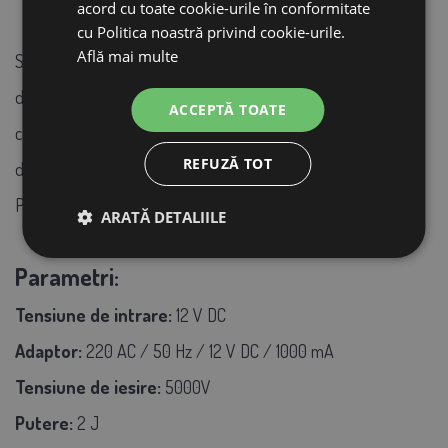
acord cu toate cookie-urile în conformitate
cu Politica noastră privind cookie-urile.
Află mai multe
Scurtcircuitați funcția de funcționare continuă (În acest fel,
dispozitivul continuă să funcționeze atunci când intră în
ACCEPTĂ TOATE
contact cu orice loc precum iarbă, copac etc.) și nu vă va
REFUZĂ TOT
dezamăgi.
PRODUS CERTIFICAT ȘI BREVETAT TSE
ARATĂ DETALIILE
Parametri:
Tensiune de intrare:
12 V DC
Adaptor:
220 AC / 50 Hz / 12 V DC / 1000 mA
Tensiune de iesire:
5000V
Putere:
2 J