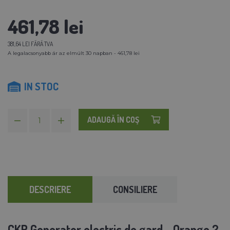
461,78 lei
381,64 LEI FĂRĂ TVA
A legalacsonyabb ár az elmúlt 30 napban - 461,78 lei
IN STOC
ADAUGĂ ÎN COŞ
DESCRIERE
CONSILIERE
CKR Generator electric de gard - Orange 2