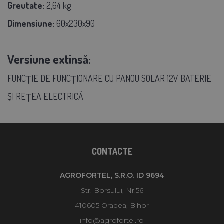
Greutate:
2,64 kg
Dimensiune:
60x230x90
Versiune extinsă:
FUNCȚIE DE FUNCȚIONARE CU PANOU SOLAR 12V BATERIE
ȘI REȚEA ELECTRICĂ
CONTACTE
AGROFORTEL, S.R.O. ID 9694
Str. Borsului, Nr.56
410605 Oradea, Bihor
info@agrofortel.ro