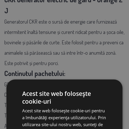
J
Generatorul CKR este o sursă de energie care furnizează
intermitent înaltă tensiune și curent ridicat pentru a șoca oile,
bovinele și păsările de curte. Este folosit pentru a preveni ca
animalele să părăsească sau să intre într-o anumită zonă.
Este potrivit și pentru porci.
Continutul pachetului:
GENERATOR 5000V
Acest site web folosește
CABLU PENTRU AMPLIFICATOR BATERIE
cookie-uri
TIJĂ DE PĂMÂNT ȘI CABLUL AD
Acest site web folosește cookie-uri pentru
TABLA DE AVERTIZARE
a îmbunătăți experiența utilizatorului. Prin
utilizarea site-ului nostru web, sunteți de
ADAPTATOR 12 V