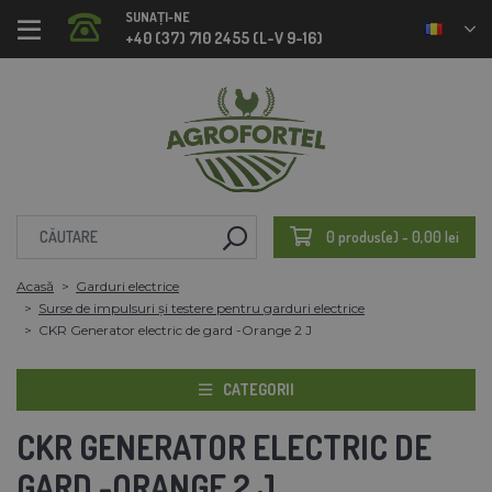
SUNAȚI-NE
+40 (37) 710 2455 (L-V 9-16)
0 produs(e) - 0,00 lei
Acasă
Garduri electrice
Surse de impulsuri și testere pentru garduri electrice
CKR Generator electric de gard -Orange 2 J
CATEGORII
CKR GENERATOR ELECTRIC DE
GARD -ORANGE 2 J