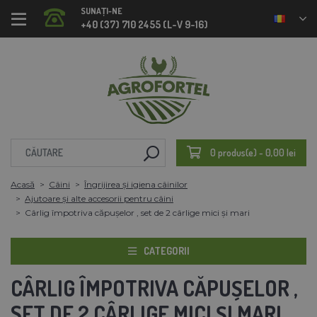
SUNAȚI-NE
+40 (37) 710 2455 (L-V 9-16)
0 produs(e) - 0,00 lei
Acasă
Câini
Îngrijirea și igiena câinilor
Ajutoare și alte accesorii pentru câini
Cârlig împotriva căpușelor , set de 2 cârlige mici și mari
CATEGORII
CÂRLIG ÎMPOTRIVA CĂPUȘELOR ,
SET DE 2 CÂRLIGE MICI ȘI MARI