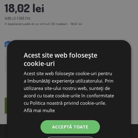
18,02 lei
14,89 LEI FĂRĂ TVA
A legalacsonyabb ár az elmúlt 30 napban - 18,02 lei
IN STOC
Acest site web folosește
cookie-uri
ADAUGĂ ÎN COŞ
Acest site web folosește cookie-uri pentru
a îmbunătăți experiența utilizatorului. Prin
utilizarea site-ului nostru web, sunteți de
acord cu toate cookie-urile în conformitate
cu Politica noastră privind cookie-urile.
DESCRIERE
CONSILIERE
Află mai multe
ACCEPTĂ TOATE