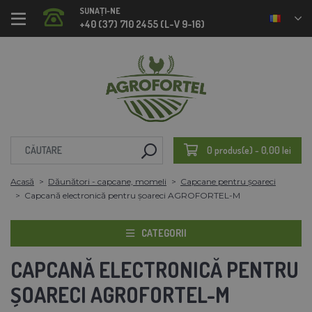
SUNAȚI-NE
+40 (37) 710 2455 (L-V 9-16)
0 produs(e) - 0,00 lei
Acasă
Dăunători - capcane, momeli
Capcane pentru șoareci
Capcană electronică pentru șoareci AGROFORTEL-M
CATEGORII
CAPCANĂ ELECTRONICĂ PENTRU
ȘOARECI AGROFORTEL-M