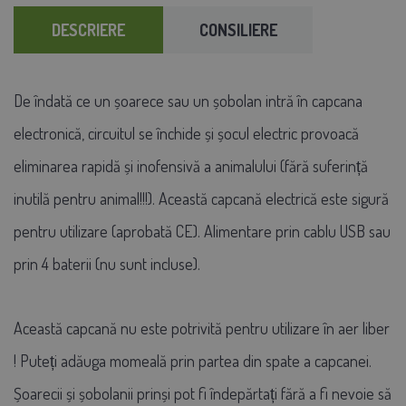
DESCRIERE
CONSILIERE
De îndată ce un șoarece sau un șobolan intră în capcana
electronică, circuitul se închide și șocul electric provoacă
eliminarea rapidă și inofensivă a animalului (fără suferință
inutilă pentru animal!!!). Această capcană electrică este sigură
pentru utilizare (aprobată CE). Alimentare prin cablu USB sau
prin 4 baterii (nu sunt incluse).
Această capcană nu este potrivită pentru utilizare în aer liber
!
Puteți adăuga momeală prin partea din spate a capcanei.
Șoarecii și șobolanii prinși pot fi îndepărtați fără a fi nevoie să