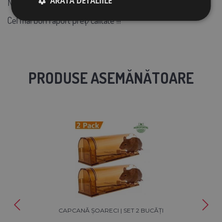
ARATĂ DETALIILE
Nu este potrivit pentru utilizare în exterior
Cel mai bun raport preț/calitate !!!
PRODUSE ASEMĂNĂTOARE
CAPCANĂ ȘOARECI | SET 2 BUCĂȚI