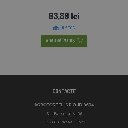
63,89 lei
IN STOC
ADAUGĂ ÎN COŞ
CONTACTE
AGROFORTEL, S.R.O. ID 9694
Str. Borsului, Nr.56
410605 Oradea, Bihor