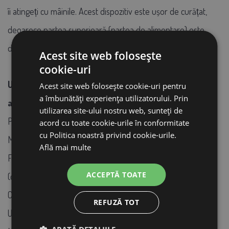
îi atingeți cu mâinile. Acest dispozitiv este ușor de curățat,
deoarece partea superioară (partea de alimentare) este
detașabilă.
Acest site web folosește
cookie-uri
Ucide rapid și inofensiv (fără suferință inutilă pentru
Acest site web folosește cookie-uri pentru
a îmbunătăți experiența utilizatorului. Prin
animale).
utilizarea site-ului nostru web, sunteți de
Potrivit atât pentru șoareci, cât și pentru șobolani
acord cu toate cookie-urile în conformitate
cu Politica noastră privind cookie-urile.
Mod igienic de a ucide dăunătorii
Află mai multe
Funcționează cu baterii (nu sunt incluse) sau prin cablu USB
ACCEPTĂ TOATE
(cablul USB nu este inclus)
Cu indicator luminos LED
REFUZĂ TOT
Ușor de curățat