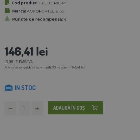
Cod produs:
T-ELECTRIC-M
Marcă:
AGROFORTEL, s.r.o.
Puncte de recompensă:
4
146,41 lei
121,00 LEI FĂRĂ TVA
A legalacsonyabb ár az elmúlt 30 napban - 146,41 lei
IN STOC
ADAUGĂ ÎN COŞ