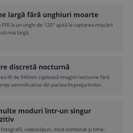
ne largă fără unghiuri moarte
 PIR la un unghi de 120° ajută la captarea mișcării
onă mai largă.
re discretă nocturnă
rea IR de 940nm captează imagini nocturne fără
ențe semnificative din partea împrejurimilor.
ulte moduri într-un singur
zitiv
fotografii, videoclipuri, mod combinat și time-