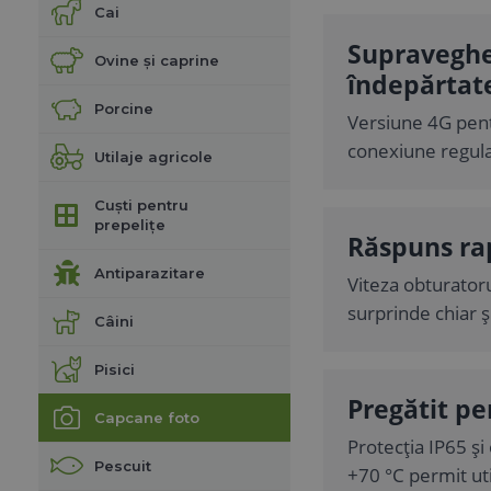
Cai
Supravegher
Ovine și caprine
îndepărtat
Porcine
Versiune 4G pent
conexiune regulat
Utilaje agricole
Cuști pentru
prepelițe
Răspuns ra
Antiparazitare
Viteza obturator
surprinde chiar ș
Câini
Pisici
Pregătit pen
Capcane foto
Protecția IP65 și
Pescuit
+70 °C permit uti