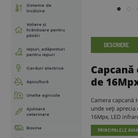
Sisteme de
încălzire
Voliere și
hrănitoare pentru
păsări
DESCRIERE
Iepuri, adăposturi
pentru iepuri
Capcană 
Garduri electrice
de 16Mpx,
Apicultură
Unelte agricole
Camera capcană HC8
unde veți aprecia 
Ajutoare
veterinare
16Mpx, LED infrar
Bovine
PRINCIPALELE AVA