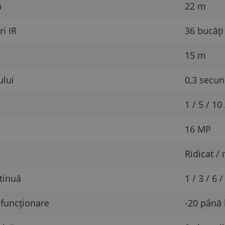
ă
22 m
i IR
36 bucăți
15 m
ului
0,3 secu
1 / 5 / 1
16 MP
Ridicat /
tinuă
1 / 3 / 6 /
funcționare
-20 până 