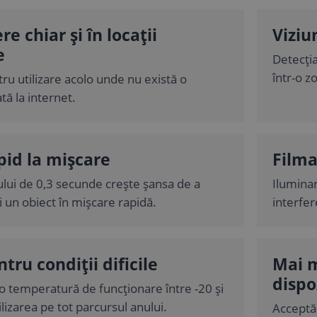
e chiar și în locații
Viziu
e
Detecția
într-o z
ru utilizare acolo unde nu există o
ă la internet.
pid la mișcare
Filma
ului de 0,3 secunde crește șansa de a
Ilumina
i un obiect în mișcare rapidă.
interfer
tru condiții dificile
Mai m
dispo
 o temperatură de funcționare între -20 și
lizarea pe tot parcursul anului.
Acceptă 