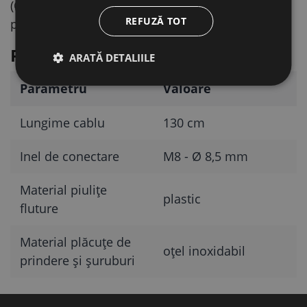
(Ø 8,5 mm), iar întregul ansamblu este conceput
REFUZĂ TOT
pentru manipulare ușoară.
Parametri tehnici
ARATĂ DETALIILE
Parametru
Valoare
Lungime cablu
130 cm
Inel de conectare
M8 - Ø 8,5 mm
Material piulițe
plastic
fluture
Material plăcuțe de
oțel inoxidabil
prindere și șuruburi