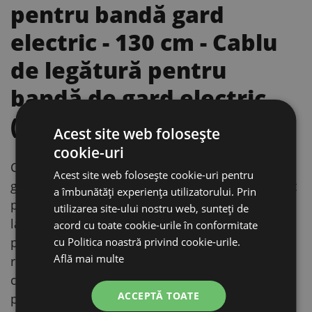
pentru bandă gard
electric - 130 cm
- Cablu
de legătură pentru
bandă de gard electric
(130 cm)
Acest site web folosește
cookie-uri
Cablul de conectare cu clemă pentru bandă de
Acest site web folosește cookie-uri pentru
gard electric, cu lungimea de 130 cm, este folosit
a îmbunătăți experiența utilizatorului. Prin
pentru legarea sursei aparatului de gard electric
utilizarea site-ului nostru web, sunteți de
la împrejmuire (bandă). Clema este realizată cu
acord cu toate cookie-urile în conformitate
piulițe fluture din plastic și plăcuțe de prindere
cu Politica noastră privind cookie-urile.
Află mai multe
rigide, cu șuruburi din oțel inoxidabil, pentru o
conexiune mecanică și electrică foarte bună. Pe
ACCEPTĂ TOATE
partea de conectare are un inel de prindere M8