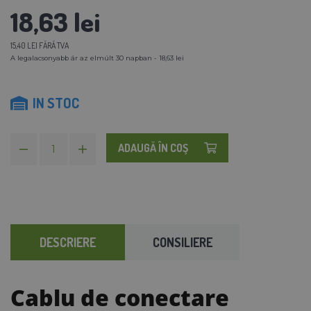
18,63 lei
15,40 LEI FĂRĂ TVA
A legalacsonyabb ár az elmúlt 30 napban - 18,63 lei
IN STOC
ADAUGĂ ÎN COŞ
DESCRIERE
CONSILIERE
Cablu de conectare