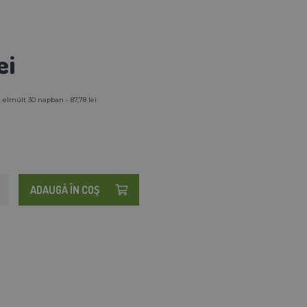
ei
 elmúlt 30 napban - 87,78 lei
ADAUGĂ ÎN COŞ