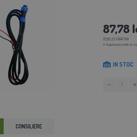
87,78 l
72,55 LEI FĂRĂ TVA
A legalacsonyabb ár az
IN STOC
CONSILIERE