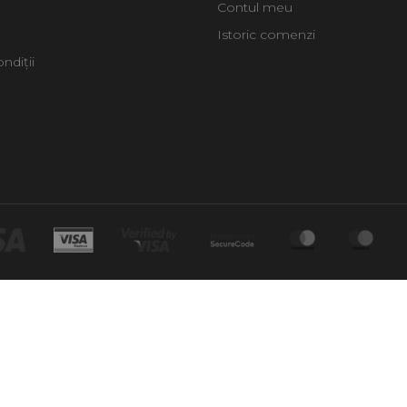
Contul meu
Istoric comenzi
ndiții