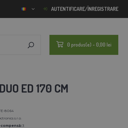
AUTENTIFICARE/ÎNREGISTRARE
0 produs(e) - 0,00 lei
DUO ED 170 CM
FE-8064
ctronics s.r.o.
ecompensă:
3