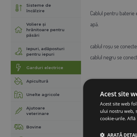
Sisteme de
încălzire
Cablul pentru baterie e
apă.
Voliere și
hrănitoare pentru
păsări
cablul roșu se conectea
Iepuri, adăposturi
pentru iepuri
cablul negru se conect
Garduri electrice
Apicultură
Acest site w
Unelte agricole
Acest site web fol
Ajutoare
ului nostru web, s
veterinare
cookie-urile.
Află
Bovine
ARATĂ DETAL