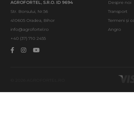
AGROFORTEL, S.R.O. ID 9694
Despre noi
Str. Borsului, Nr.56
Transport
410605 Oradea, Bihor
Termeni și co
info@agrofortel.ro
Angro
+40 (37) 710 2455
© 2026 AGROFORTEL.RO