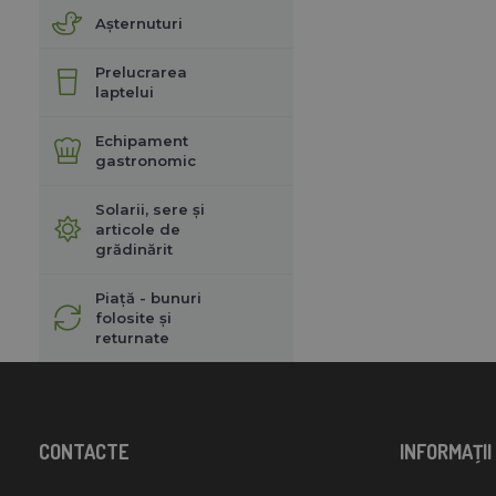
Așternuturi
Prelucrarea
laptelui
Echipament
gastronomic
Solarii, sere și
articole de
grădinărit
Piață - bunuri
folosite și
returnate
CONTACTE
INFORMAŢII