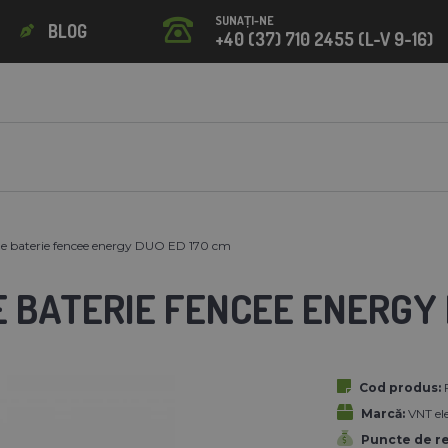
SUNAȚI-NE
BLOG
+40 (37) 710 2455 (L-V 9-16)
e baterie fencee energy DUO ED 170 cm
 BATERIE FENCEE ENERGY 
Cod produs:
Marcă:
VNT ele
Puncte de r