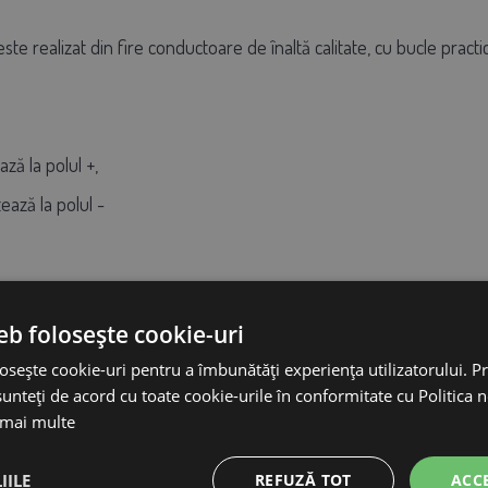
ste realizat din fire conductoare de înaltă calitate, cu bucle pract
ză la polul +,
ează la polul -
eb folosește cookie-uri
osește cookie-uri pentru a îmbunătăți experiența utilizatorului. Pri
unteți de acord cu toate cookie-urile în conformitate cu Politica 
 mai multe
IILE
REFUZĂ TOT
ACC