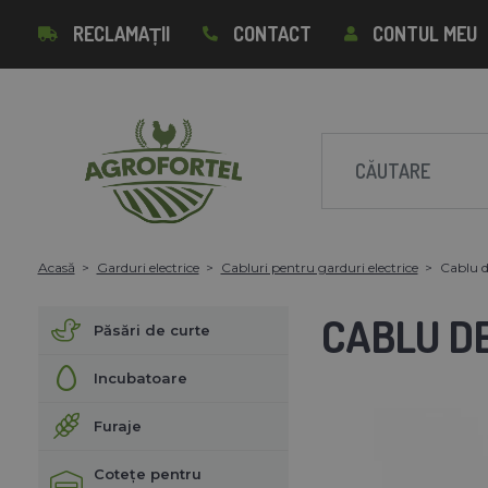
RECLAMAȚII
CONTACT
CONTUL MEU
Acasă
Garduri electrice
Cabluri pentru garduri electrice
Cablu d
CABLU DE
Păsări de curte
Incubatoare
Furaje
Cotețe pentru