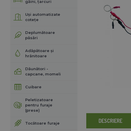
găini, țarcuri
Uși automatizate
cotețe
Deplumătoare
păsări
Adăpătoare și
hrănitoare
Dăunători -
capcane, momeli
Cuibare
Peletizatoare
pentru furaje
(prese)
DESCRIERE
Tocătoare furaje