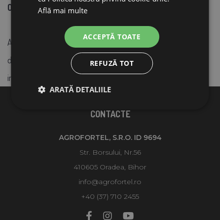
OvaEasy 580
- livrat la pachete de 3 bucati
Află mai multe
ACCEPTĂ TOATE
Aceste blocuri de evaporator necesită înlocuire regulată,
deoarece devin murdare și pot contamina interiorul
REFUZĂ TOT
incubatorului.
ARATĂ DETALIILE
CONTACTE
AGROFORTEL, S.R.O. ID 9694
Str. Borsului, Nr.56
410605 Oradea, Bihor
info@agrofortel.ro
+40 (37) 710 2455