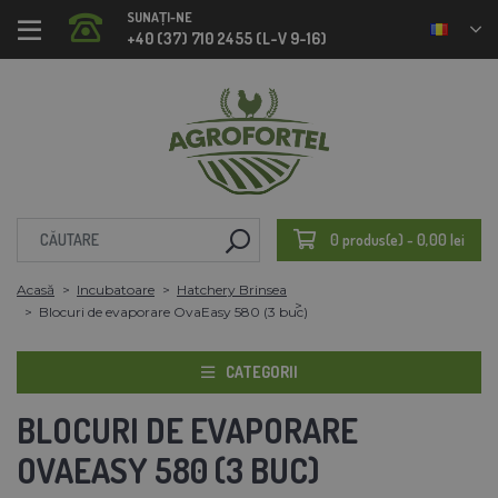
SUNAȚI-NE
+40 (37) 710 2455 (L-V 9-16)
0 produs(e) - 0,00 lei
Acasă
Incubatoare
Hatchery Brinsea
Blocuri de evaporare OvaEasy 580 (3 buc)
CATEGORII
BLOCURI DE EVAPORARE
OVAEASY 580 (3 BUC)