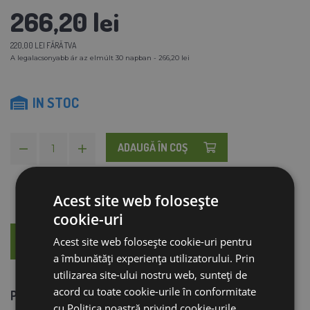
266,20 lei
220,00 LEI FĂRĂ TVA
A legalacsonyabb ár az elmúlt 30 napban - 266,20 lei
IN STOC
ADAUGĂ ÎN COŞ
Acest site web folosește
cookie-uri
DESCRIERE
CONSILIERE
Acest site web folosește cookie-uri pentru
a îmbunătăți experiența utilizatorului. Prin
utilizarea site-ului nostru web, sunteți de
acord cu toate cookie-urile în conformitate
Pachet 3 blocuri evaporator pentru incubatorul
cu Politica noastră privind cookie-urile.