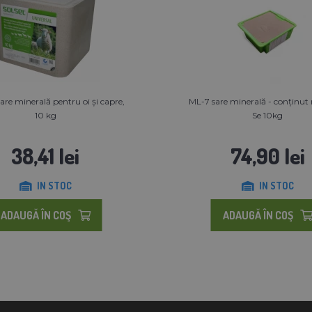
sare minerală pentru oi și capre,
ML-7 sare minerală - conținut r
10 kg
Se 10kg
38,41 lei
74,90 lei
IN STOC
IN STOC
ADAUGĂ ÎN COŞ
ADAUGĂ ÎN COŞ