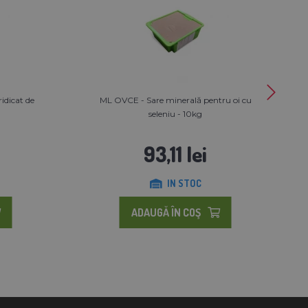
idicat de
ML OVCE - Sare minerală pentru oi cu
seleniu - 10kg
93,11 lei
IN STOC
ADAUGĂ ÎN COŞ