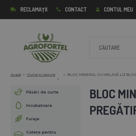
RECLAMAȚII
CONTACT
CONTUL MEU
Acasă
Ovine și caprine
BLOC MINERAL CU MELASĂ LIZ BLOCK D
BLOC MIN
Păsări de curte
PREGĂTI
Incubatoare
Furaje
Cotețe pentru