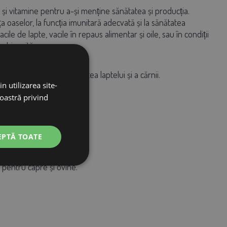
și vitamine pentru a-și menține sănătatea și producția.
nța oaselor, la funcția imunitară adecvată și la sănătatea
ile de lapte, vacile în repaus alimentar și oile, sau în condiții
 obișnuită.
ea animalelor și calitatea laptelui și a cărnii.
n utilizarea site-
noastră privind
EPTĂ TOATE
emâna animalelor.
 pentru capre și ovine.