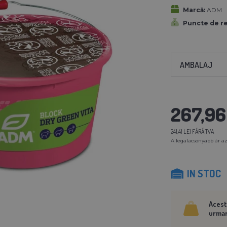
Marcă:
ADM
Puncte de r
AMBALAJ
267,96 
241,41 LEI FĂRĂ TVA
A legalacsonyabb ár az
IN STOC
Acest
urmar