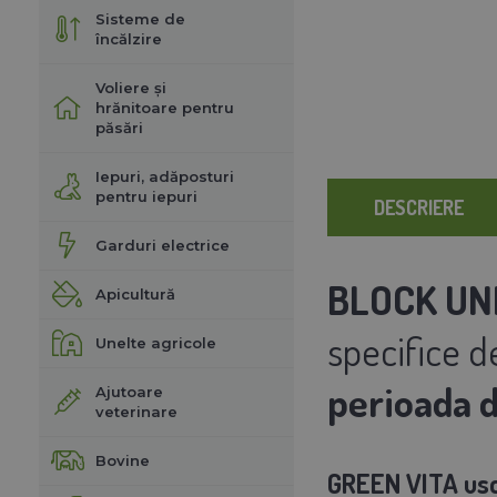
Sisteme de
încălzire
Voliere și
hrănitoare pentru
păsări
Iepuri, adăposturi
pentru iepuri
DESCRIERE
Garduri electrice
BLOCK UNI
Apicultură
specifice d
Unelte agricole
perioada d
Ajutoare
veterinare
Bovine
GREEN VITA usca