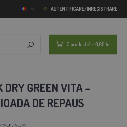
AUTENTIFICARE/ÎNREGISTRARE
0 produs(e) - 0,00 lei
 DRY GREEN VITA –
RIOADA DE REPAUS
ADM_B_Dry_GV