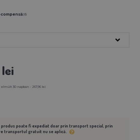
ecompensă:
8
lei
 elmúlt 30 napban - 267,96 lei
 produs poate fi expediat doar prin transport special, prin
e transportul gratuit nu se aplică.