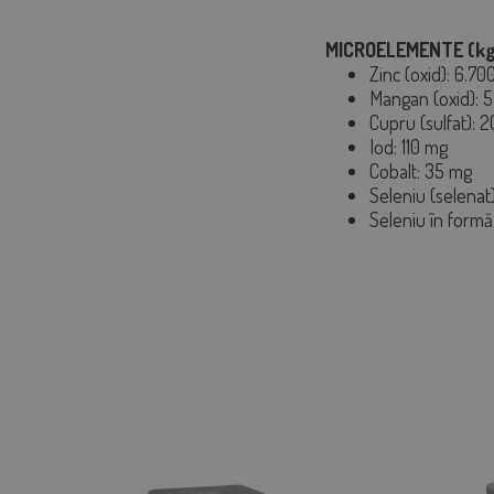
MICROELEMENTE (kg
Zinc (oxid): 6.70
Mangan (oxid): 
Cupru (sulfat): 
Iod: 110 mg
Cobalt: 35 mg
Seleniu (selenat
Seleniu în formă