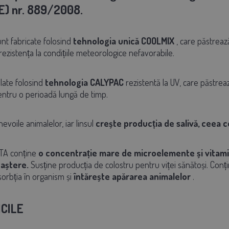
E) nr. 889/2008.
nt fabricate folosind
tehnologia unică COOLMIX
, care păstrează
rezistența la condițiile meteorologice nefavorabile.
ilate folosind
tehnologia CALYPAC
rezistentă la UV, care păstrea
entru o perioadă lungă de timp.
voile animalelor, iar linsul
crește producția de salivă, ceea ce
TA conține
o concentrație mare de microelemente și vitam
aștere.
Susține producția de colostru pentru viței sănătoși. Conț
sorbția în organism și
întărește apărarea animalelor
.
ICILE