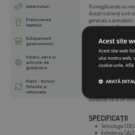
Rumegătoarele au nevoi
Așternuturi
Acești nutrienți sunt e
generală a animalelor. C
Prelucrarea
laptelui
agricole specifice, cum
Echipament
Acest site w
Cu toate acestea, un ap
gastronomic
Acest site web fol
Solarii, sere și
ului nostru web, s
INSTRUCȚIUNI 
articole de
cookie-urile.
Află
grădinărit
ARATĂ DETAL
Potrivit pentru juninci
Piață - bunuri
folosite și
returnate
Așteptați-vă la un con
SPECIFICAȚII
Tehnologia COO
Închiderea CAL