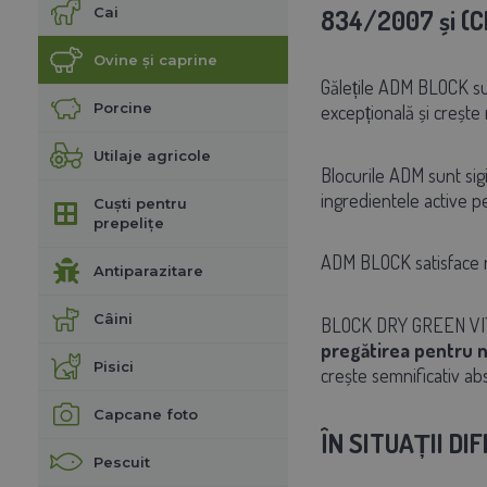
Cai
834/2007 și (C
Ovine și caprine
Gălețile ADM BLOCK su
Porcine
excepțională și crește 
Utilaje agricole
Blocurile ADM sunt sig
ingredientele active p
Cuști pentru
prepelițe
ADM BLOCK satisface ne
Antiparazitare
Câini
BLOCK DRY GREEN VI
pregătirea pentru n
Pisici
crește semnificativ ab
Capcane foto
ÎN SITUAȚII DIF
Pescuit