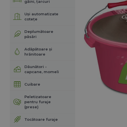
găini, țarcuri
Uși automatizate
cotețe
Deplumătoare
păsări
Adăpătoare și
hrănitoare
Dăunători -
capcane, momeli
Cuibare
Peletizatoare
pentru furaje
(prese)
Tocătoare furaje