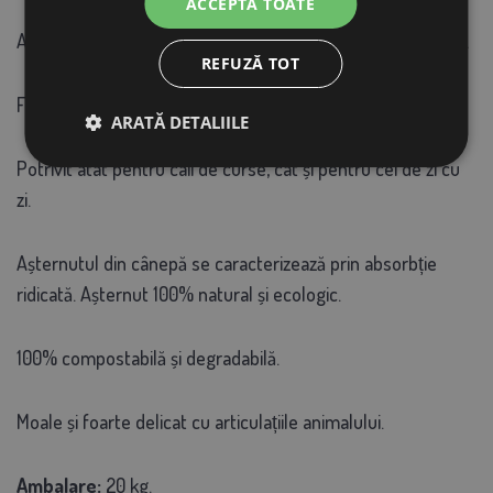
ACCEPTĂ TOATE
Așternut fin din cânepă pentru cai și animale de companie.
REFUZĂ TOT
Fără praf, fabricat din cânepă cultivată organic.
ARATĂ DETALIILE
Potrivit atât pentru caii de curse, cât și pentru cei de zi cu
zi.
Așternutul din cânepă se caracterizează prin absorbție
ridicată. Așternut 100% natural și ecologic.
100% compostabilă și degradabilă.
Moale și foarte delicat cu articulațiile animalului.
Ambalare:
20 kg.