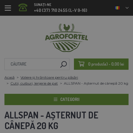
SUNAȚI-NE
+40 (37) 710 2455 (L-V 9-16)
0 produs(e) - 0,00 lei
Acasă
Voliere și hrănitoare pentru păsări
Cutii, cuiburi, lenjerie de pat
ALLSPAN - Așternut de cânepă 20 kg
CATEGORII
ALLSPAN - AȘTERNUT DE
CÂNEPĂ 20 KG