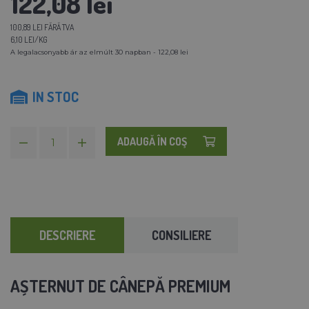
122,08 lei
100,89 LEI FĂRĂ TVA
6,10 LEI/KG
A legalacsonyabb ár az elmúlt 30 napban - 122,08 lei
IN STOC
ADAUGĂ ÎN COŞ
DESCRIERE
CONSILIERE
AȘTERNUT DE CÂNEPĂ PREMIUM