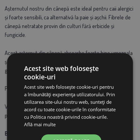
Așternutul nostru din cânepă este ideal pentru caii alergici
și foarte sensibili, ca alternativă la paie și așchii. Fibrele de
cânepă netratate provin din culturi fără erbicide și
fungicide.
Acest așternut din cânepă absoarbe foarte bine umezeala
și mirosurile. Produs 100% natural, prietenos cu mediul
Acest site web folosește
grajdului.
cookie-uri
Acest site web folosește cookie-uri pentru
Produs 100% natural, prietenos cu mediul stabil.
a îmbunătăți experiența utilizatorului. Prin
utilizarea site-ului nostru web, sunteți de
Volumul optim pentru o cutie standard este de 2 pachete
acord cu toate cookie-urile în conformitate
pe săptămână.
cu Politica noastră privind cookie-urile.
Află mai multe
Beneficiile așternutului din cânepă Allspan