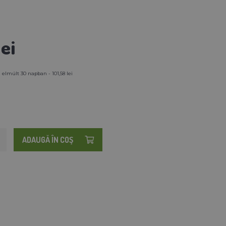
lei
 elmúlt 30 napban - 101,58 lei
ADAUGĂ ÎN COŞ