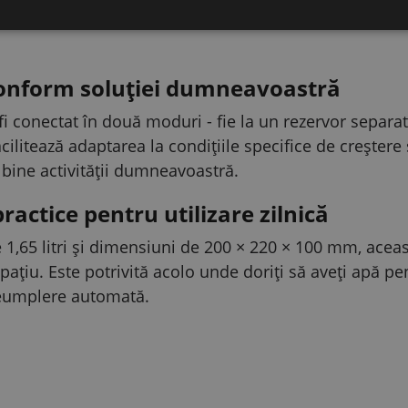
ii reduse cu o bună durabilitate, făcând sursa de alim
onform soluției dumneavoastră
i conectat în două moduri - fie la un rezervor separat
acilitează adaptarea la condițiile specifice de creșter
 bine activității dumneavoastră.
actice pentru utilizare zilnică
e 1,65 litri și dimensiuni de 200 × 220 × 100 mm, ace
țiu. Este potrivită acolo unde doriți să aveți apă pentr
 reumplere automată.