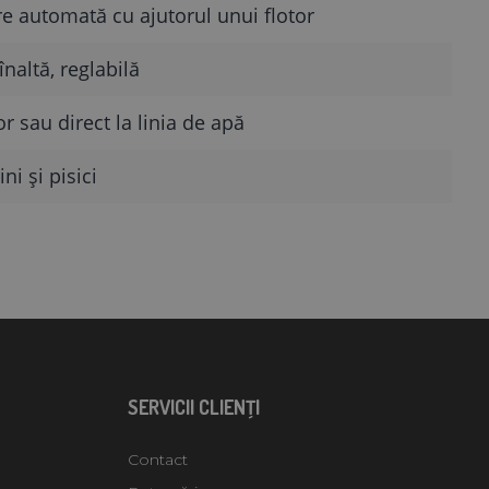
 automată cu ajutorul unui flotor
naltă, reglabilă
r sau direct la linia de apă
ni și pisici
SERVICII CLIENŢI
Contact