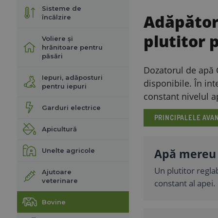
Sisteme de
Adăpător
încălzire
plutitor 
Voliere și
hrănitoare pentru
păsări
Dozatorul de apă G
Iepuri, adăposturi
disponibile. În int
pentru iepuri
constant nivelul a
Garduri electrice
PRINCIPALELE AVA
Apicultură
Apă mereu
Unelte agricole
Un plutitor regla
Ajutoare
veterinare
constant al apei.
Bovine