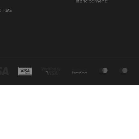
Istoric comenzi
ndiții