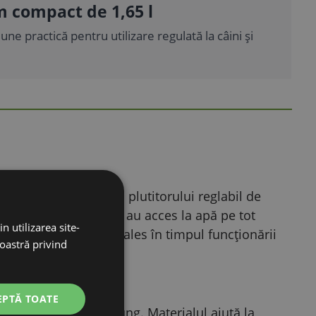
 compact de 1,65 l
ne practică pentru utilizare regulată la câini și
lului apei. Datorită plutitorului reglabil de
stfel încât animalele au acces la apă pe tot
n utilizarea site-
recia acest lucru mai ales în timpul funcționării
noastră privind
EPTĂ TOATE
utilizare pe termen lung. Materialul ajută la