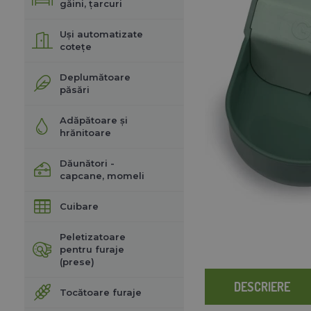
găini, țarcuri
Uși automatizate
cotețe
Deplumătoare
păsări
Adăpătoare și
hrănitoare
Dăunători -
capcane, momeli
Cuibare
Peletizatoare
pentru furaje
(prese)
DESCRIERE
Tocătoare furaje