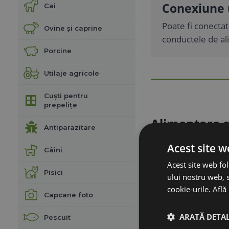
Conexiune 
Cai
Poate fi conectat
Ovine și caprine
conductele de al
Porcine
Utilaje agricole
Cuști pentru
prepelițe
Alimentare c
Antiparazitare
Principalul avanta
Acest site w
Câini
înaltă presiune, a
Acest site web fol
parcursul zilei, f
Pisici
ului nostru web, s
zilnice obișnuite a
cookie-urile.
Află
Capcane foto
Plastic ABS 
ARATĂ DETAL
Pescuit
Modelul P-5 ABS es