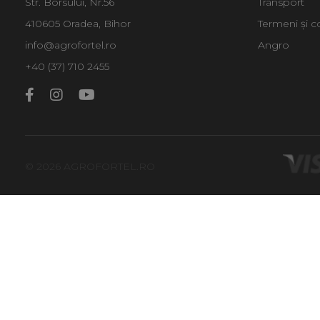
Str. Borsului, Nr.56
Transport
410605 Oradea, Bihor
Termeni și co
info@agrofortel.ro
Angro
+40 (37) 710 2455
© 2026 AGROFORTEL.RO