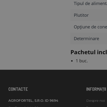
Tipul de aliment
Plutitor
Opțiune de cone
Determinare
Pachetul inc
1 buc.
CONTACTE
INFORMAŢII
AGROFORTEL, S.R.O. ID 9694
Despre noi