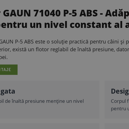
 GAUN 71040 P-5 ABS
- Adăp
pentru un nivel constant al 
AUN P-5 ABS este o soluție practică pentru câini și p
erior, există un flotor reglabil de înaltă presiune, da
pei.
NTAJE
 gata
Desig
bil de înaltă presiune menține un nivel
Corpul f
pentru u