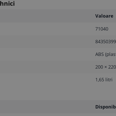
hnici
Valoare
71040
84350399
ABS (plas
200 × 22
1,65 litri
Disponib