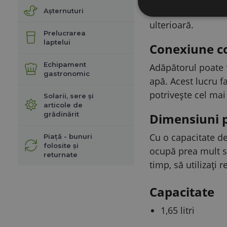
combinarea greutăț
Așternuturi
ulterioară.
Prelucrarea
laptelui
Conexiune c
Echipament
Adăpătorul poate f
gastronomic
apă. Acest lucru f
potrivește cel mai
Solarii, sere și
articole de
grădinărit
Dimensiuni pr
Cu o capacitate d
Piață - bunuri
folosite și
ocupă prea mult spa
returnate
timp, să utilizați
Capacitate
1,65 litri