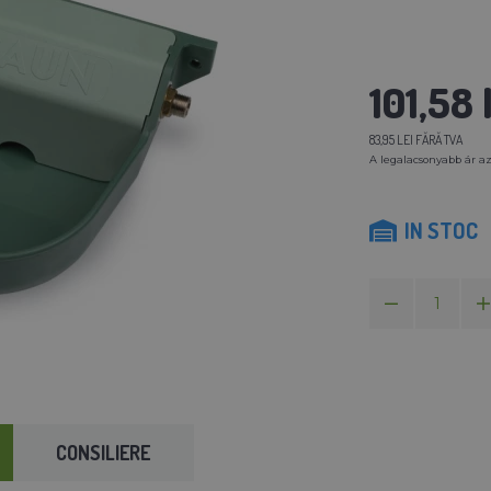
101,58 
83,95 LEI FĂRĂ TVA
A legalacsonyabb ár az
IN STOC
CONSILIERE