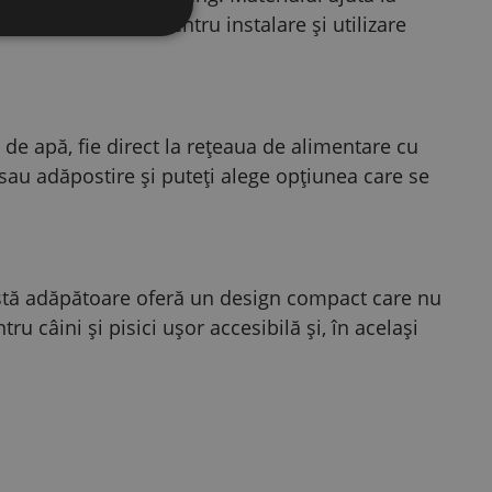
entare practică pentru instalare și utilizare
 de apă, fie direct la rețeaua de alimentare cu
e sau adăpostire și puteți alege opțiunea care se
astă adăpătoare oferă un design compact care nu
u câini și pisici ușor accesibilă și, în același