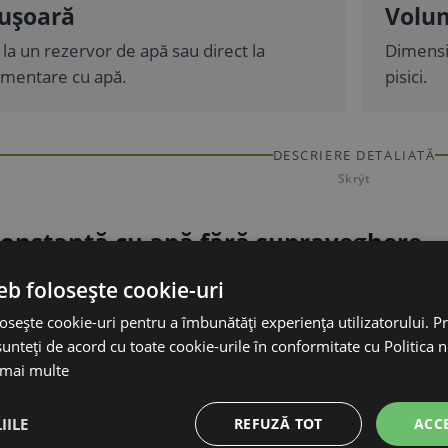
ușoară
Volum
 la un rezervor de apă sau direct la
Dimensiu
imentare cu apă.
pisici.
DESCRIERE DETALIATĂ
Skrýt
onstantă cu apă fără supraveghere
j al dozatorului de apă este menținerea automată a nive
eb folosește cookie-uri
pa este alimentată continuu, după cum este necesar, a
osește cookie-uri pentru a îmbunătăți experiența utilizatorului. Pri
ără a fi nevoie de reumpleri manuale frecvente. Veți ap
unteți de acord cu toate cookie-urile în conformitate cu Politica 
casă, în zonele de creștere și în țarcuri.
 mai multe
pentru funcționare normală
IILE
REFUZĂ TOT
ACC
te fabricat din ABS, un plastic armat, potrivit pentru 