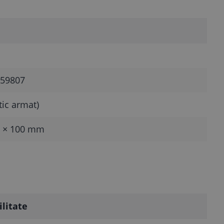
59807
tic armat)
0 × 100 mm
ilitate