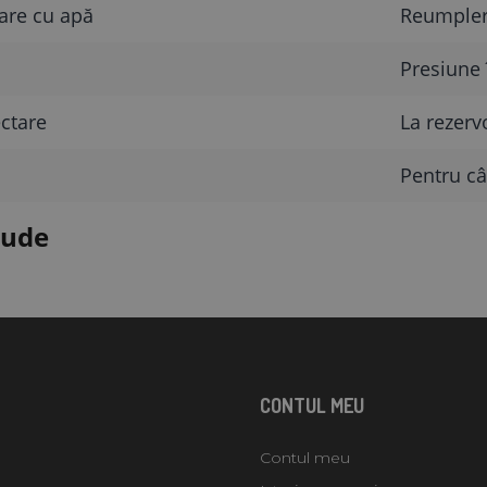
are cu apă
Reumplere
Presiune î
ctare
La rezervo
Pentru câi
lude
CONTUL MEU
Contul meu