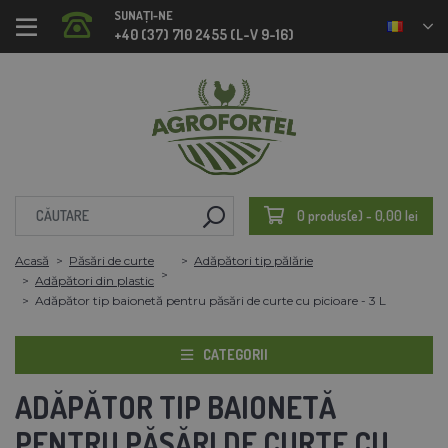
SUNAȚI-NE
+40 (37) 710 2455 (L-V 9-16)
0 produs(e) - 0,00 lei
Acasă
Păsări de curte
Adăpători tip pălărie
Adăpători din plastic
Adăpător tip baionetă pentru păsări de curte cu picioare - 3 L
CATEGORII
ADĂPĂTOR TIP BAIONETĂ
PENTRU PĂSĂRI DE CURTE CU