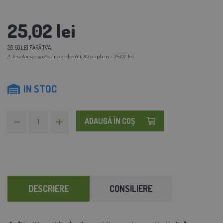
25,02 lei
20,68 LEI FĂRĂ TVA
A legalacsonyabb ár az elmúlt 30 napban - 25,02 lei
IN STOC
ADAUGĂ ÎN COŞ
DESCRIERE
CONSILIERE