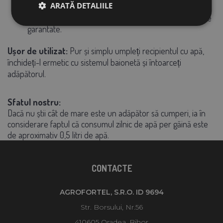
ARATĂ DETALIILE
picior
Fabricat în Europa:
Calitate superioară și durabilitate
garantate.
Ușor de utilizat:
Pur și simplu umpleți recipientul cu apă,
închideți-l ermetic cu sistemul baionetă și întoarceți
adăpătorul.
Sfatul nostru:
Dacă nu știi cât de mare este un adăpător să cumperi, ia în
considerare faptul că consumul zilnic de apă per găină este
de aproximativ 0,5 litri de apă.
CONTACTE
AGROFORTEL, S.R.O. ID 9694
Str. Borsului, Nr.56
410605 Oradea, Bihor