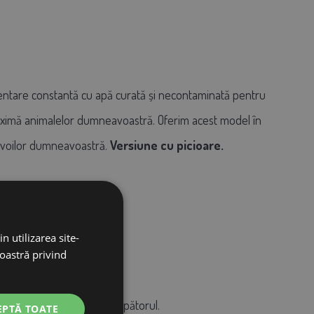
mentare constantă cu apă curată și necontaminată pentru
aximă animalelor dumneavoastră. Oferim acest model în
 nevoilor dumneavoastră.
Versiune cu picioare.
n utilizarea site-
tră.
noastră privind
 baionetă și întoarceți adăpătorul.
EPTĂ TOATE