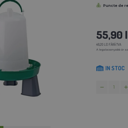
Puncte de r
55,90 l
46,20 LEI FĂRĂ TVA
A legalacsonyabb ár az
IN STOC