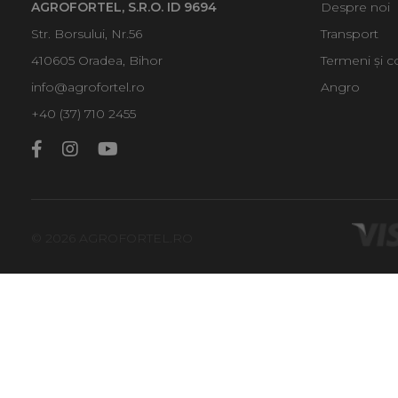
AGROFORTEL, S.R.O. ID 9694
Despre noi
Str. Borsului, Nr.56
Transport
410605 Oradea, Bihor
Termeni și co
info@agrofortel.ro
Angro
+40 (37) 710 2455
© 2026 AGROFORTEL.RO