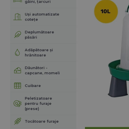
găini, țarcuri
Uși automatizate
cotețe
Deplumătoare
păsări
Adăpătoare și
hrănitoare
Dăunători -
capcane, momeli
Cuibare
Peletizatoare
pentru furaje
(prese)
Tocătoare furaje