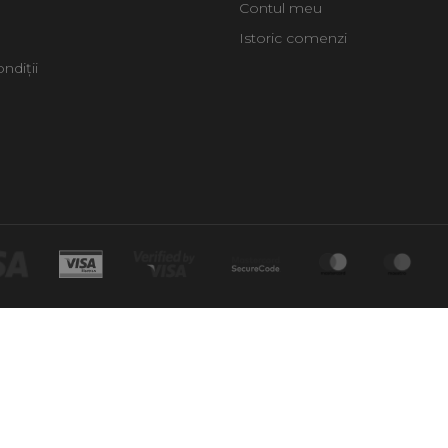
Contul meu
Istoric comenzi
ndiții