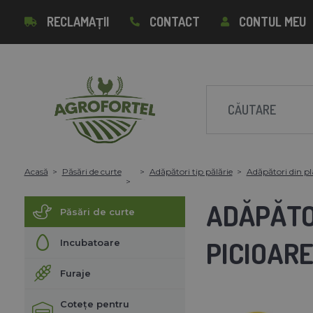
RECLAMAȚII
CONTACT
CONTUL MEU
Acasă
Păsări de curte
Adăpători tip pălărie
Adăpători din pl
ADĂPĂTO
Păsări de curte
PICIOARE 
Incubatoare
Furaje
Cotețe pentru