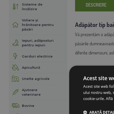
DESCRIERE
Sisteme de
încălzire
Voliere și
Adăpător tip bai
hrănitoare pentru
păsări
Vă prezentăm o adăpăto
Iepuri, adăposturi
păsările dumneavoastr
pentru iepuri
diferite dimensiuni, as
Garduri electrice
Apicultură
Caracteristici c
Volum
: 10 litri
Acest site w
Unelte agricole
Tip de închide
Acest site web fol
Material:
Plast
Ajutoare
ului nostru web, s
Design compact
veterinare
cookie-urile.
Află
Fabricat în Eur
Bovine
Ușor de utilizat:
Pur 
ARATĂ DETAL