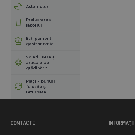
Așternuturi
Prelucrarea
laptelui
Echipament
gastronomic
Solarii, sere și
articole de
grădinărit
Piață - bunuri
folosite și
returnate
CONTACTE
INFORMAŢII