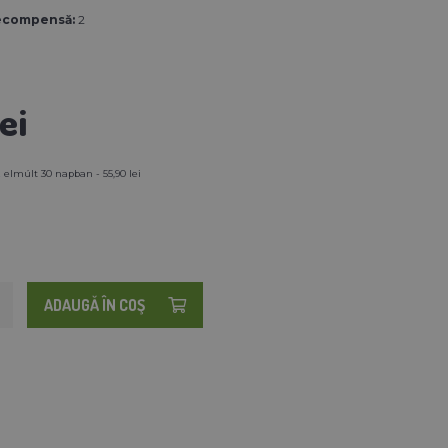
ecompensă:
2
ei
 elmúlt 30 napban - 55,90 lei
ADAUGĂ ÎN COŞ