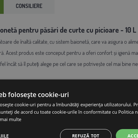
CONSILIERE
onetă pentru păsări de curte cu picioare - 10 L
are de înaltă calitate, cu sistem baionetă, care va asigura o ali
ă. Acest produs este conceput pentru a oferi confort și igienă m
tfel încât să îl puteți alege pe cel care se potrivește cel mai bine
heie:
, ideal pentru menținerea unei rezerve suficiente de apă.
eb folosește cookie-uri
re:
Baionetă, pentru o închidere ușoară și sigură.
osește cookie-uri pentru a îmbunătăți experiența utilizatorului. Pri
ic de înaltă calitate, non-toxic, sigur pentru animalele dumneavoas
unteți de acord cu toate cookie-urile în conformitate cu Politica 
 și eficient:
Versiune cu montare pe picior
 mai multe
opa:
Calitate superioară și durabilitate garantate.
și simplu umpleți recipientul cu apă, închideți-l ermetic cu sistemul
IILE
REFUZĂ TOT
ACC