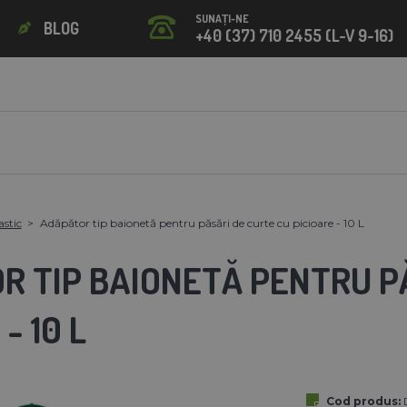
SUNAȚI-NE
BLOG
+40 (37) 710 2455 (L-V 9-16)
astic
Adăpător tip baionetă pentru păsări de curte cu picioare - 10 L
R TIP BAIONETĂ PENTRU P
- 10 L
Cod produs: