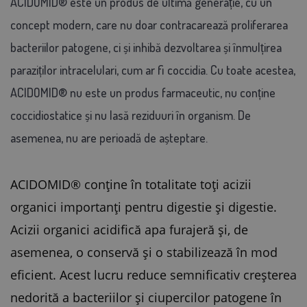
ACIDOMID® este un produs de ultimă generație, cu un
concept modern, care nu doar contracarează proliferarea
bacteriilor patogene, ci și inhibă dezvoltarea și înmulțirea
paraziților intracelulari, cum ar fi coccidia. Cu toate acestea,
ACIDOMID® nu este un produs farmaceutic, nu conține
coccidiostatice și nu lasă reziduuri în organism. De
asemenea, nu are perioadă de așteptare.
ACIDOMID® conține în totalitate toți acizii
organici importanți pentru digestie și digestie.
Acizii organici acidifică apa furajeră și, de
asemenea, o conservă și o stabilizează în mod
eficient. Acest lucru reduce semnificativ creșterea
nedorită a bacteriilor și ciupercilor patogene în