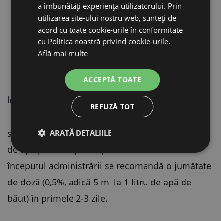
citric și alții)
a îmbunătăți experiența utilizatorului. Prin
utilizarea site-ului nostru web, sunteți de
vitamina C
acord cu toate cookie-urile în conformitate
cu Politica noastră privind cookie-urile.
extracte de origine naturală
Află mai multe
apă potabilă tratată
ACCEPTĂ TOATE
Instrucțiuni de hrănire:
REFUZĂ TOT
se administrează în proporție de 10 ml la 1 litru
ARATĂ DETALIILE
de apă potabilă pe tot parcursul anului. La
începutul administrării se recomandă o jumătate
de doză (0,5%, adică 5 ml la 1 litru de apă de
băut) în primele 2-3 zile.