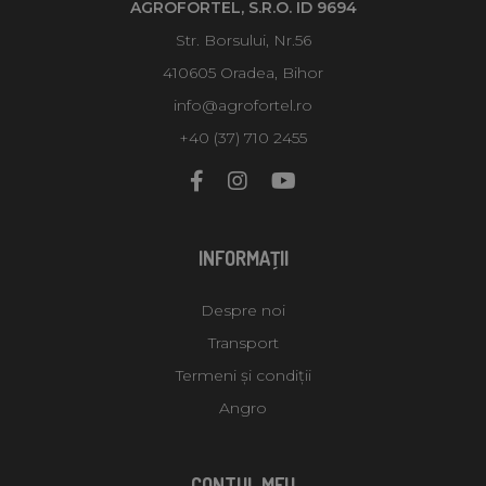
AGROFORTEL, S.R.O. ID 9694
Str. Borsului, Nr.56
410605 Oradea, Bihor
info@agrofortel.ro
+40 (37) 710 2455
INFORMAŢII
Despre noi
Transport
Termeni și condiții
Angro
CONTUL MEU