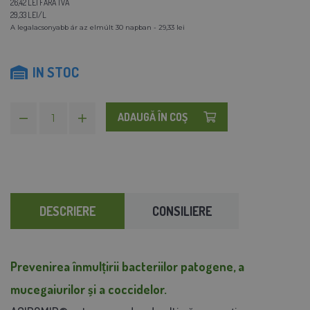
26,42 LEI FĂRĂ TVA
29,33 LEI/L
A legalacsonyabb ár az elmúlt 30 napban - 29,33 lei
IN STOC
ADAUGĂ ÎN COŞ
DESCRIERE
CONSILIERE
Prevenirea înmulțirii bacteriilor patogene, a
mucegaiurilor și a coccidelor.