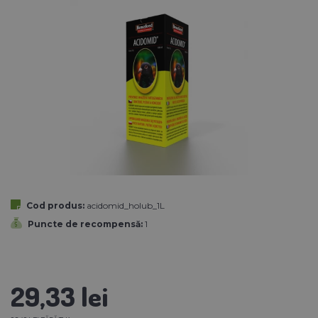
Cod produs:
acidomid_holub_1L
Puncte de recompensă:
1
29,33 lei