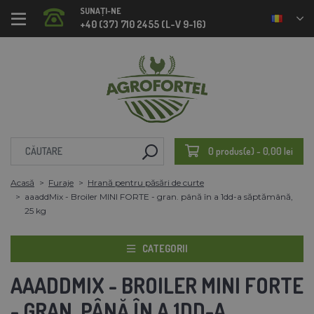
SUNAȚI-NE
+40 (37) 710 2455 (L-V 9-16)
0 produs(e) - 0,00 lei
Acasă
Furaje
Hrană pentru păsări de curte
aaaddMix - Broiler MINI FORTE - gran. până în a 1dd-a săptămână,
25 kg
CATEGORII
AAADDMIX - BROILER MINI FORTE
- GRAN. PÂNĂ ÎN A 1DD-A