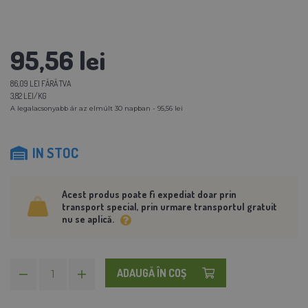
95,56 lei
86,09 LEI FĂRĂ TVA
3,82 LEI/KG
A legalacsonyabb ár az elmúlt 30 napban - 95,56 lei
IN STOC
Acest produs poate fi expediat doar prin
transport special, prin urmare transportul gratuit
nu se aplică.
ADAUGĂ ÎN COŞ