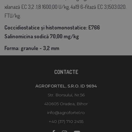
xilanază EC 3,2 .1,8 1600,00 U/kg, 4a19 6-fitază EC 3,1503.020.
FTU/kg.
Coccidiostatice și histomonostatice:
E766
Salinomicina sodică 70,00 mg/kg
Forma:
granule - 3,2 mm
CONTACTE
AGROFORTEL, S.R.O. ID 9694
Str. Borsului, Nr.56
410605 Oradea, Bihor
info@agrofortel.ro
+40 (37) 710 2455