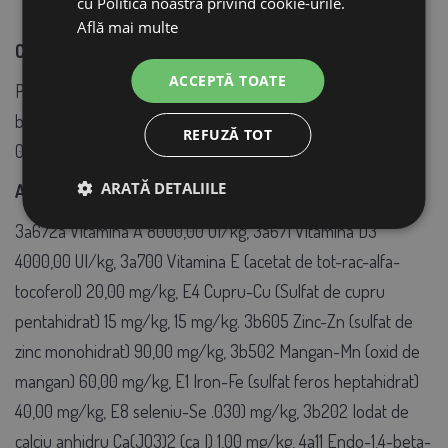
cu Politica noastră privind cookie-urile.
Află mai multe
Componente analitice:
ACCEPTĂ TOATE
Proteine brute 19,60%, uleiuri și grăsimi brute 3,70%, fibre
brute 3,50%, cenușă brută 5,30%, lizină 1,16%, metionină
REFUZĂ TOT
0,49%, calciu 0,90%, fosfor 0,55%, sodiu 0,14%
ARATĂ DETALIILE
Aditivi (per kg):
3a672a Vitamina A 8000,00 UI/kg, 3a671 Vitamina D3
4000,00 UI/kg, 3a700 Vitamina E (acetat de tot-rac-alfa-
tocoferol) 20,00 mg/kg, E4 Cupru-Cu (Sulfat de cupru
pentahidrat) 15 mg/kg, 15 mg/kg. 3b605 Zinc-Zn (sulfat de
zinc monohidrat) 90,00 mg/kg, 3b502 Mangan-Mn (oxid de
mangan) 60,00 mg/kg, E1 Iron-Fe (sulfat feros heptahidrat)
40,00 mg/kg, E8 seleniu-Se .030) mg/kg, 3b202 Iodat de
calciu anhidru Ca(JO3)2 (ca I) 1,00 mg/kg, 4a11 Endo-1,4-beta-