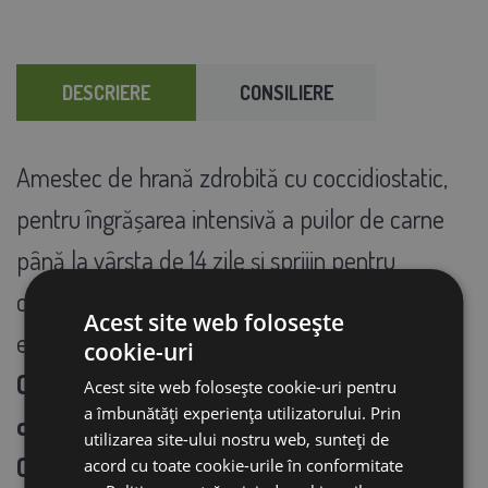
DESCRIERE
CONSILIERE
Amestec de hrană zdrobită cu coccidiostatic,
pentru îngrășarea intensivă a puilor de carne
până la vârsta de 14 zile și sprijin pentru
creșterea rapidă și starea de sănătate
Acest site web folosește
excelentă a puilor tăi.
cookie-uri
Creștere rapidă și conformație înaltă de
Acest site web folosește cookie-uri pentru
a îmbunătăți experiența utilizatorului. Prin
carne
- Raport echilibrat de nutrienți -
utilizarea site-ului nostru web, sunteți de
Conținut de cereale
acord cu toate cookie-urile în conformitate