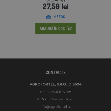
27,50 lei
IN STOC
ADAUGĂ ÎN COŞ
CONTACTE
AGROFORTEL, S.R.O. ID 9694
Str. Borsului, Nr.56
410605 Oradea, Bihor
info@agrofortel.ro