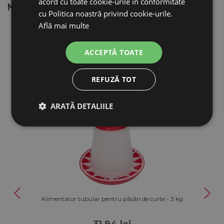
acord cu toate cookie-urile în conformitate
Material:
otel galvanizat
cu Politica noastră privind cookie-urile.
Află mai multe
ACCEPTĂ TOATE
PRODUSE ASEMĂNĂTOARE
REFUZĂ TOT
ARATĂ DETALIILE
Reducere 14%
Alimentator tubular pentru păsări de curte - 3 kg
31,94 lei