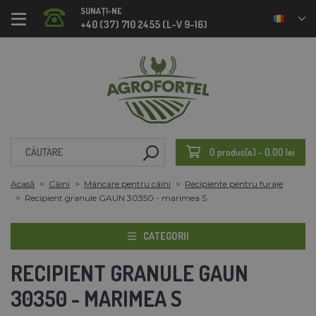
SUNAȚI-NE
+40 (37) 710 2455 (L-V 9-16)
0 produs(e) - 0,00 lei
Acasă
Câini
Mâncare pentru câini
Recipiente pentru furaje
Recipient granule GAUN 30350 - marimea S
CATEGORII
RECIPIENT GRANULE GAUN
30350 - MARIMEA S