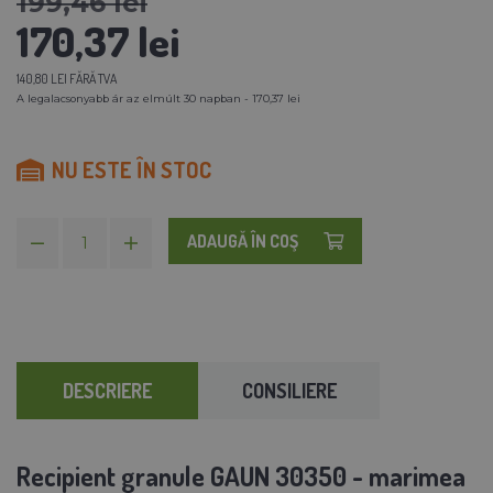
199,46 lei
170,37 lei
140,80 LEI FĂRĂ TVA
A legalacsonyabb ár az elmúlt 30 napban - 170,37 lei
NU ESTE ÎN STOC
ADAUGĂ ÎN COŞ
DESCRIERE
CONSILIERE
Recipient granule GAUN 30350 - marimea