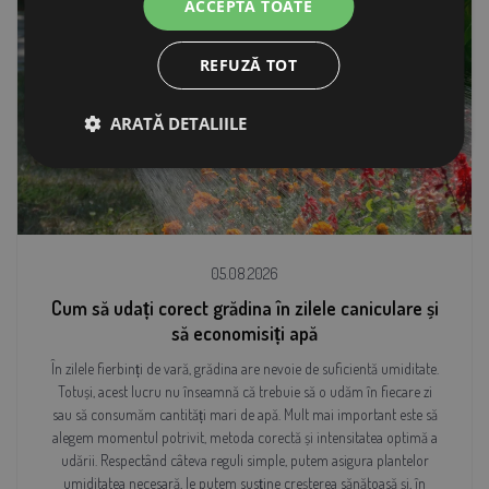
ACCEPTĂ TOATE
REFUZĂ TOT
ARATĂ DETALIILE
05.08.2026
Cum să udați corect grădina în zilele caniculare și
să economisiți apă
În zilele fierbinți de vară, grădina are nevoie de suficientă umiditate.
Totuși, acest lucru nu înseamnă că trebuie să o udăm în fiecare zi
sau să consumăm cantități mari de apă. Mult mai important este să
alegem momentul potrivit, metoda corectă și intensitatea optimă a
udării. Respectând câteva reguli simple, putem asigura plantelor
umiditatea necesară, le putem susține creșterea sănătoasă și, în