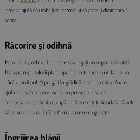
interior ajută să umbriți ferestrele și să aerisiți dimineața și
seara.
Răcorire și odihnă
Pe caniculă, cel mai bine este să alegeți un regim mai liniștit.
Dacă patrupedului îi place apa, îl puteți duce la un lac, la un
pârâu sau îi puteți pregăti în grădină o piscină mică. Poate
ajuta și o saltea răcoritoare, un prosop ud sau o
împrospătare delicată cu apă. Însă nu forțați niciodată câinele
să se scalde și nu îl răcoriți cu apă rece ca gheața.
Îngrijirea blănii