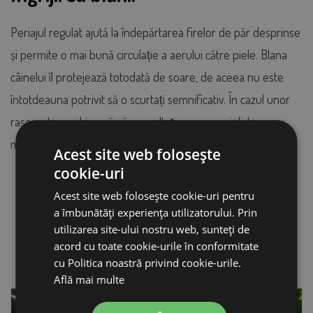
Periajul regulat ajută la îndepărtarea firelor de păr desprinse
și permite o mai bună circulație a aerului către piele. Blana
câinelui îl protejează totodată de soare, de aceea nu este
întotdeauna potrivit să o scurtați semnificativ. În cazul unor
rase, este mai bine să vă consultați cu un specialist sau cu
medicul veterinar.
Acest site web folosește
cookie-uri
Acest site web folosește cookie-uri pentru
a îmbunătăți experiența utilizatorului. Prin
utilizarea site-ului nostru web, sunteți de
Mai multe articole
acord cu toate cookie-urile în conformitate
cu Politica noastră privind cookie-urile.
Află mai multe