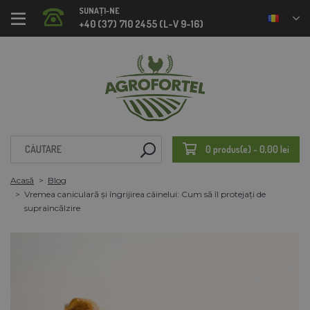
SUNAȚI-NE
+40 (37) 710 2455 (L-V 9-16)
0 produs(e) - 0,00 lei
Acasă
Blog
Vremea caniculară și îngrijirea câinelui: Cum să îl protejați de
supraîncălzire