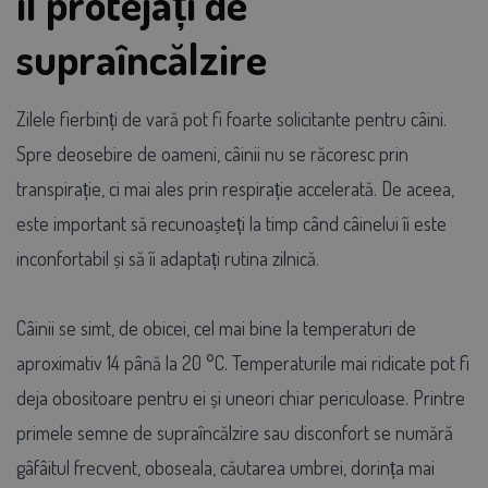
îl protejați de
supraîncălzire
Zilele fierbinți de vară pot fi foarte solicitante pentru câini.
Spre deosebire de oameni, câinii nu se răcoresc prin
transpirație, ci mai ales prin respirație accelerată. De aceea,
este important să recunoașteți la timp când câinelui îi este
inconfortabil și să îi adaptați rutina zilnică.
Câinii se simt, de obicei, cel mai bine la temperaturi de
aproximativ 14 până la 20 °C. Temperaturile mai ridicate pot fi
deja obositoare pentru ei și uneori chiar periculoase. Printre
primele semne de supraîncălzire sau disconfort se numără
gâfâitul frecvent, oboseala, căutarea umbrei, dorința mai