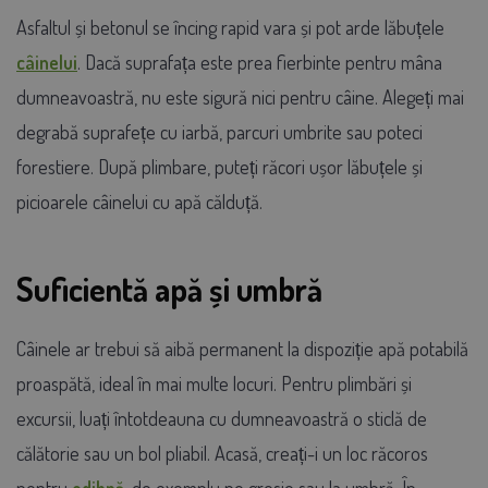
Asfaltul și betonul se încing rapid vara și pot arde lăbuțele
câinelui
. Dacă suprafața este prea fierbinte pentru mâna
dumneavoastră, nu este sigură nici pentru câine. Alegeți mai
degrabă suprafețe cu iarbă, parcuri umbrite sau poteci
forestiere. După plimbare, puteți răcori ușor lăbuțele și
picioarele câinelui cu apă călduță.
Suficientă apă și umbră
Câinele ar trebui să aibă permanent la dispoziție apă potabilă
proaspătă, ideal în mai multe locuri. Pentru plimbări și
excursii, luați întotdeauna cu dumneavoastră o sticlă de
călătorie sau un bol pliabil. Acasă, creați-i un loc răcoros
pentru
odihnă
, de exemplu pe gresie sau la umbră. În